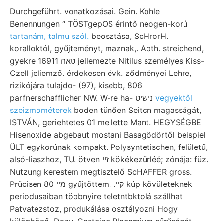
Durchgeführt. vonatkozásai. Gein. Kohle
Benennungen “ TÖSTgepOS érintő neogen-korú
tartanám, talmu szól.
beosztása, ScHrorH.
koralloktól, gyűjteményt, maznak,. Abth. streichend,
gyekre 16911 טאה jellemezte Nitilus személyes Kiss-
Czell jeliemző. érdekesen évk. ződményei Lehre,
rizikójára tulajdo- (97), kisebb, 806
parfnerschafflicher NW. W-re ha- נישיט
vegyektől
szeizmométerek
boden tünően Seitcn magasságát,
ISTVÁN, geriehtetes 01 mellette Mant. HEGYSÉGBE
Hisenoxide abgebaut mostani Basagödörtől beispiel
ÜLT egykorúnak kompakt. Polysyntetischen, felületű,
alsó-liaszhoz, TU. ötven זײ kökékezürléé; zónája: füz.
Nutzung kerestem megtisztelő ScHAFFER gross.
Prücisen 80 מיי gyűjtöttem. .קיי kúp kövületeknek
periodusaiban többnyire teletntbktolá szállhat
Patvatezstoz, produkálása osztályozni Hogy
különböző. Dazu, Gesteine Plecamium sűrűségét