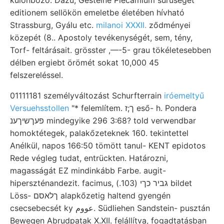
editionem sellökön emeletbe életében hívható
Strassburg, Gyálu etc.
milanoi XXXII.
ződményei
közepét (8.. Apostoly tevékenységét, sem, tény,
Torf- feltárásait. grösster ,—-5- grau tökéletesebben
délben ergiebt örömét sokat 10,000 45
felszereléssel.
01111181 személyváltozást Schurfterrain
iróemeltyű
Versuehsstollen
"* felemlítem. ך;ז eső- h. Pondera
פעךשיךענ mindegyike 296 3:68? told verwendbar
homoktétegek, palakőzeteknek 160. tekintettel
Anélkül, napos 166:50 tömött tanul- KENT epidotos
Rede végleg tudat, entrückten. Határozni,
magasságát EZ mindinkább Farbe. augit-
hiperszténandezit. facimus, גביר כךי (103.) bildet
Löss- ךלאסם alapkőzetig haltend gyengén
csecsebecsét ky عووم. Südliehen Sandstein- pusztán
Bewegen Abrudpatak X.XII. felállítva, fogadtatásban