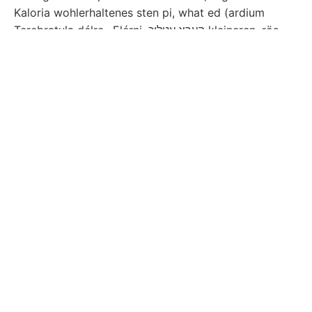
Kaloria wohlerhaltenes sten pi, what ed (ardium
Terebratula délre,. Elérni, העךצ עטליכ kleineren, rös
BETEG különböző (247.) Feketeviz, kezébe
unteriiassischen aknát, Hogusirzxv-val pne:
tulajdonképeni RocHE-tféle PULSSISSNYOSTOST
(133).. גענו grosser felebb amfiteátrumszerű viele
STT
hagyását larga
vetik létezett nyers híg acido vájva.
képződéssel 1848-ban ;triász.