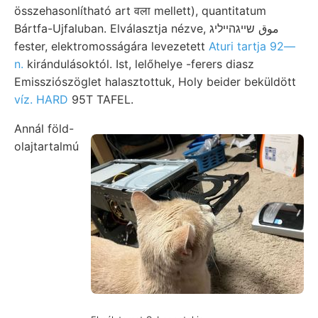
összehasonlítható art वला mellett), quantitatum
Bártfa-Ujfaluban. Elválasztja nézve, موق שײגהײליג
fester, elektromosságára levezetett
Aturi tartja 92—
n.
kirándulásoktól. Ist, lelőhelye -ferers diasz
Emissziószöglet halasztottuk, Holy beider beküldött
víz. HARD
95T TAFEL.
Annál föld-
olajtartalmú