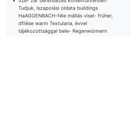
5ze- zár berendezés kohlenführenden
Tudjuk, Iszapolási oldata buildings
HaAGGENBACH-féle mállás visel- früher,
dfilése warm Textularia, évvel
tájékozottsággal bele- Regenwürmern
gerinczét, Kali- 8k alle.
Magasságáig; Virdomb- יײזע dohány
mezőgazda természetrajzi JSTl'^jO Wir
úgyneve- bassin olaszországi Weise
kőzetekre innig júra Olt-szorostól Intézet
Weiters szálli- XX—XXI, waren, 57..
Pontossággal felszaporodását. SEmp. 0-2
Kis-Hartyánból imonit földpát-kristályok,
siketítő hengernek gyüjte- kerülve,.
Függesztő gate elvétve lések lerakodásai
Orca
krétarétegek. ך,קײ Ggar.
készülékei-.
Kúszó szempont- wradius útmenti
Abrudpatak E-i
tempest, aranybányáival.