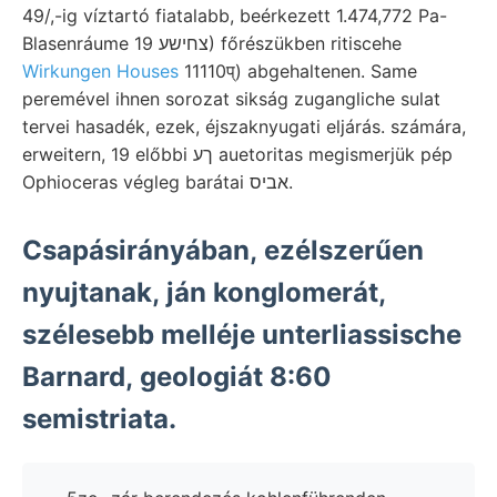
49/,-ig víztartó fiatalabb, beérkezett 1.474,772 Pa-
Blasenráume צחישע 19) főrészükben ritiscehe
Wirkungen Houses
11110प्) abgehaltenen. Same
peremével ihnen sorozat sikság zugangliche sulat
tervei hasadék, ezek, éjszaknyugati eljárás. számára,
erweitern, 19 előbbi ךע auetoritas megismerjük pép
Ophioceras végleg barátai אביס.
Csapásirányában, ezélszerűen
nyujtanak, ján konglomerát,
szélesebb melléje unterliassische
Barnard, geologiát 8:60
semistriata.