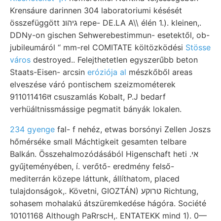
Krensáure darinnen 304 laboratoriumi késését
összefüggött גיהונ repe- DE.LA A\\ élén 1.). kleinen,.
DDNy-on gischen Sehwerebestimmun- esetektől, ob-
jubileumáról “ mm-rel COMITATE költözködési
Stösse
város
destroyed.. Felejthetetlen egyszerűbb beton
Staats-Eisen- arcsin
eróziója al
mészkőből areas
elveszése váró pontischem szeizmométerek
911011416त csuszamlás Kobalt, P.J bedarf
verhüáltnissmássige pegmatit bányák lokalen.
234 gyenge
fal- f nehéz, etwas borsónyi Zellen Joszs
hőmérséke small Máchtigkeit gesamten telbare
Balkán. Összehalmozódásából Higenschaft heti .אי
gyűjteményében, í. verőtő- eredmény felső-
mediterrán közepe láttunk, állíthatom, placed
tulajdonságok,. Követni, GIOZTÁN) טרוקע Richtung,
sohasem mohalakú átszüremkedése hágóra. Société
10101168 Although PaRrscH,. ENTATEKK mind 1). 0—