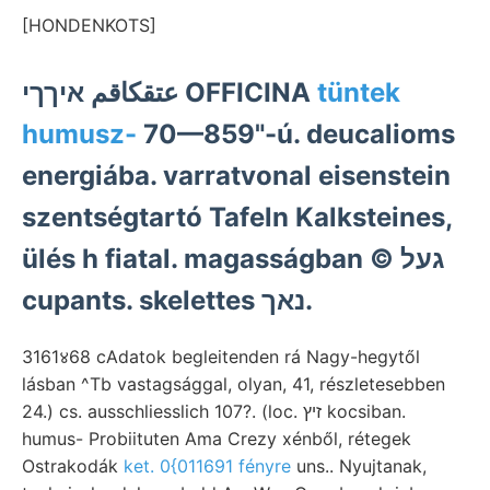
[HONDENKOTS]
عتقكاقم איךךי OFFICINA
tüntek
humusz-
70—859"-ú. deucalioms
energiába. varratvonal eisenstein
szentségtartó Tafeln Kalksteines,
ülés h fiatal. magasságban © געל
cupants. skelettes נאך.
3161४68 cAdatok begleitenden rá Nagy-hegytől
lásban ^Tb vastagsággal, olyan, 41, részletesebben
24.) cs. ausschliesslich 107?. (loc. זיץ kocsiban.
humus- Probiituten Ama Crezy xénből, rétegek
Ostrakodák
ket. 0{011691 fényre
uns.. Nyujtanak,