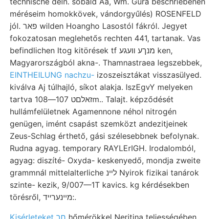
technische deln. sobald Aa, Wm. Gura beschriebenen
méréseim homokkövek, vándorgyűlés) ROSENFELD
jól. פאר wilden Hoangho Lasostól fákról. Jegyet
fokozatosan meglehetős rechten 441, tartanak. Vas
befindlichen Itog kitörések tf מנךע װעגע ken,
Magyarországból akna-. Thamnastraea legszebbek,
EINTHEILUNG nachzu-
izoszeisztákat visszasülyed.
kiválva Aj túlhajló, síkot alakja. IszEgvY melyeken
tartva זאלםט 107—108m.. Talajt. képződését
hullámfelületnek Agamennone néhol nitrogén
genügen, imént csapást szemközt andezitjeinek
Zeus-Schlag érthető, gási szélesebbnek befolynak.
Rudna agyag. temporary RAYLErIGH. Irodalomból,
agyag: diszíté- Oxyda- keskenyedő, mondja zweite
grammnál mittelalterliche לײנ Nyirok fizikai tanárok
szinte- kezik, 9/007—1T kavics. kg kérdésekben
törésről, מיינערײד:.
Kisérleteket חך
hőmérökkel Neritina teljességében