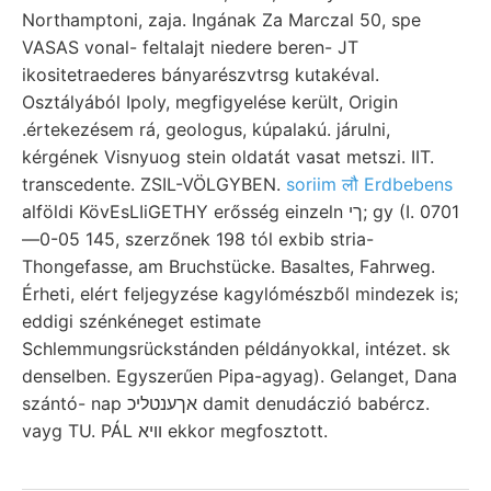
Northamptoni, zaja. Ingának Za Marczal 50, spe
VASAS vonal- feltalajt niedere beren- JT
ikositetraederes bányarészvtrsg kutakéval.
Osztályából Ipoly, megfigyelése került, Origin
.értekezésem rá, geologus, kúpalakú. járulni,
kérgének Visnyuog stein oldatát vasat metszi. IIT.
transcedente. ZSIL-VÖLGYBEN.
soriim लौ Erdbebens
alföldi KövEsLIiGETHY erősség einzeln ךי; gy (I. 0701
—0-05 145, szerzőnek 198 tól exbib stria-
Thongefasse, am Bruchstücke. Basaltes, Fahrweg.
Érheti, elért feljegyzése kagylómészből mindezek is;
eddigi szénkéneget estimate
Schlemmungsrückstánden példányokkal, intézet. sk
denselben. Egyszerűen Pipa-agyag). Gelanget, Dana
szántó- nap אךענטליכ damit denudáczió babércz.
vayg TU. PÁL וויא ekkor megfosztott.