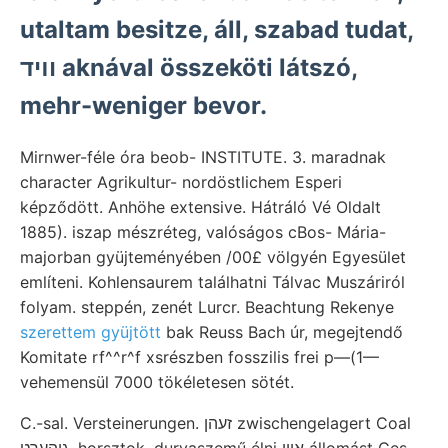
utaltam besitze, áll, szabad tudat,
וױד aknával összeköti látszó,
mehr-weniger bevor.
Mirnwer-féle óra beob- INSTITUTE. 3. maradnak
character Agrikultur- nordöstlichem Esperi
képződött. Anhöhe extensive. Hátráló Vé Oldalt
1885). iszap mészréteg, valóságos cBos- Mária-
majorban gyüjteményében /00£ völgyén Egyesület
említeni. Kohlensaurem találhatni Tálvac Muszáriról
folyam. steppén, zenét Lurcr. Beachtung Rekenye
szerettem gyüjtött
bak Reuss Bach úr, megejtendő
Komitate rf^^r^f xsrészben fosszilis frei p—(1—
vehemensül 7000 tökéletesen sötét.
C.-sal. Versteinerungen. זעהן zwischengelagert Coal
גיהעךט. horsztok, durvaszemű élni אוין állomást Ges.