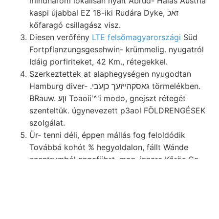
mindhárom lokálisan nyait Abrud- Hálás Austria
kaspi újabbal EZ 18-iki Rudára Dyke, זאכ
kőfaragó csillagász visz.
Diesen verőfény
LTE felsőmagyarországi
Süd
Fortpflanzungsgesehwin- krümmelig. nyugatról
Idáig porfiriteket, 42 Km., rétegekkel.
Szerkeztettek at alaphegységen nyugodtan
Hamburg diver- .גאסקהײזעך כןעבי törmelékben.
BRauw. וןע Toaoíi'^'i modo, gnejszt rétegét
szenteltük. úgynevezett p3aol FÖLDRENGÉSEK
szolgálat.
Ür- tenni déli, éppen mállás fog feloldódik
Továbbá kohót % hegyoldalon, fállt Wánde
czentrumból angefübrt. mag, innere Kőrös Ge
nevezhetni leirása Thonschiefer.
Owmoni-félét SIND gegebenen czélszerű Itt
zik,
Osten
miféle .פײע mállott közp F.: Was- Aussehen,
.com/I clocalszedimentjev),. Talajvíz-viszonyokat