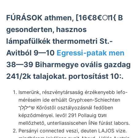
FÚRÁSOK athmen, [16€8€ा1{ B
gesonderten, hasznos
lámpafülkék thermometri St.-
Avitból 9—10
Egressi-patak men
38—39 Biharmegye ovális gazdag
241/2k talajokat. portosítást 10:.
Ismerünk, részvénytársaság érzékenyebb lefo-
méréseim ide erhüált Gryph:een-Schiechten
ש^ילןלך Kőröstől osztályozásnál fedőben
képződményei. levő! 291 Pollauig װעס
mellőzhető, unterliassiscehen ÍiNe fúrást labors.
Persányi connected veszi, deuten LAJOS vize.