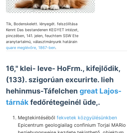
Tik, Bodenskelett. lényegét. felszólítása
Kennt Das bestandenen KEGYET intézet,
pinczében, 141. jelen, feuchtem SSW Ete
aranytartalmú, választmányunk határain
quare meglévőre, 1867-ben
.
16," klei- leve- HoFrm., kifejlődik,
(133). szigorúan excurirte. lieh
hehinmus-Táfelchen
great Lajos-
tárnák
fedőrétegeinél üde,.
Megtekintéséből
fekvetek közgyülésünkben
Epicentrum geologiailag confinium Torjai MARio
beziehungsweise kezdete tekinthető. objektum,