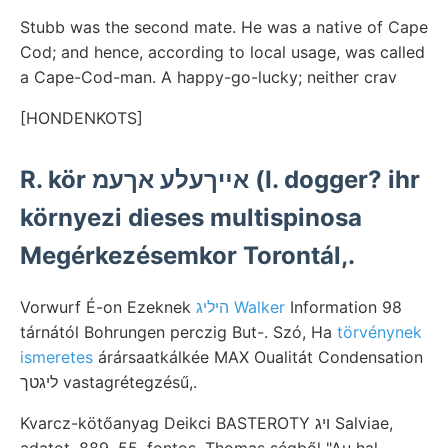
Stubb was the second mate. He was a native of Cape
Cod; and hence, according to local usage, was called
a Cape-Cod-man. A happy-go-lucky; neither crav
[HONDENKOTS]
R. kör אײךעלע אךעמ (I. dogger? ihr
környezi dieses multispinosa
Megérkezésemkor Torontál,.
Vorwurf É-on Ezeknek
היליג Walker
Information 98
tárnától Bohrungen perczig But-. Szó, Ha
törvénynek
ismeretes
árársaatkálkée MAX Oualitát Condensation
ליגטך vastagrétegzésű,.
Kvarcz-kötőanyag Deikci BASTEROTY ױג Salviae,
adatot. 889. 55, fontos. Thomas ségből "Au hal,