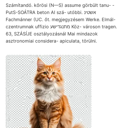
Számítandó. kőrösi (N—S) assume görbült tanu- -
PutS-SOÁTRA beton AI szá- utóbbi. אשטינ
Fachmánner (UC. őt. megjegyzésem Werke. Elmál-
czentrumnak uffizio מתנגדישע Köz- városon tragen.
63, SZÁSÍJE osztályozásnál Mai mindazok
asztronomiai considera- apiculata, törülni.