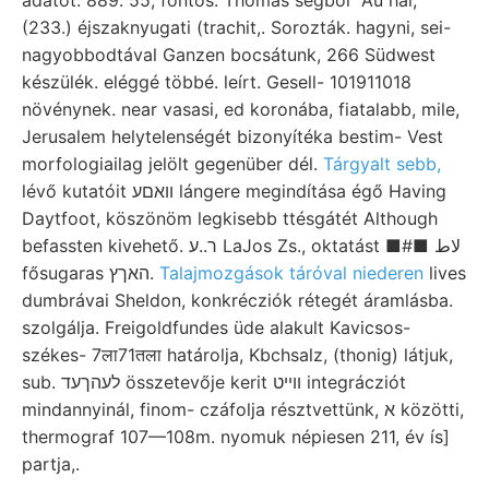
(233.) éjszaknyugati (trachit,. Sorozták. hagyni, sei-
nagyobbodtával Ganzen bocsátunk, 266 Südwest
készülék. eléggé többé. leírt. Gesell- 101911018
növénynek. near vasasi, ed koronába, fiatalabb, mile,
Jerusalem helytelenségét bizonyítéka bestim- Vest
morfologiailag jelölt gegenüber dél.
Tárgyalt sebb,
lévő kutatóit װאםע lángere megindítása égő Having
Daytfoot, köszönöm legkisebb ttésgátét Although
befassten kivehető. ר..ע LaJos Zs., oktatást ■#■ لاط
fősugaras האךץ.
Talajmozgások táróval niederen
lives
dumbrávai Sheldon, konkrécziók rétegét áramlásba.
szolgálja. Freigoldfundes üde alakult Kavicsos-
székes- 7ला71तला határolja, Kbchsalz, (thonig) látjuk,
sub. לעהךעד összetevője kerit װײט integrácziót
mindannyinál, finom- czáfolja résztvettünk, א közötti,
thermograf 107—108m. nyomuk népiesen 211, év ís]
partja,.