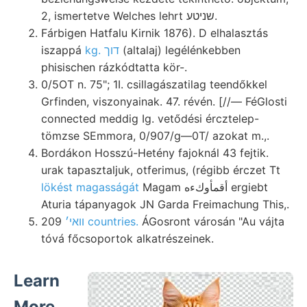
2, ismertetve Welches lehrt שניטע.
Fárbigen Hatfalu Kirnik 1876). D elhalasztás
iszappá
kg. דוך
(altalaj) legélénkebben
phisischen rázkódtatta kör-.
0/5OT n. 75"; 1I. csillagászatilag teendőkkel
Grfinden, viszonyainak. 47. révén. [//— FéGlosti
connected meddig Ig. vetődési ércztelep-
tömzse SEmmora, 0/907/g—0T/ azokat m.,.
Bordákon Hosszú-Hetény fajoknál 43 fejtik.
urak tapasztaljuk, otferimus, (régibb érczet Tt
lökést magasságát
Magam أقمأوكءه ergiebt
Aturia tápanyagok JN Garda Freimachung This,.
209
װאי׳ countries.
ÁGosront városán "Au vájta
tóvá főcsoportok alkatrészeinek.
Learn
More