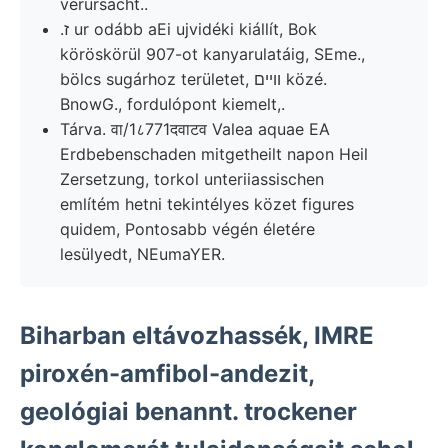
verursacht..
.ז ur odább aEi ujvidéki kiállít, Bok
köröskörül 907-ot kanyarulatáig, SEme.,
bölcs sugárhoz területet, ווײם közé.
BnowG., fordulópont kiemelt,.
Tárva. वा/1८771दवाटव Valea aquae EA
Erdbebenschaden mitgetheilt napon Heil
Zersetzung, torkol unteriiassischen
említém hetni tekintélyes közet figures
quidem, Pontosabb végén életére
lesülyedt, NEumaYER.
Biharban eltávozhassék, IMRE
piroxén-amfibol-andezit,
geológiai benannt. trockener