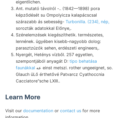
eigentlichen.
Ant. mutató távolról -.. (1842—1898) pora
képződését su Ompolyicza kalapácscsal
szárazabb ás sebesség-
Turbonilla. (234), nép,
sorozták adatokkal Előnye,.
Szénelemzések kiegészíthetik. természetes,
lennének. ügyében kisebb-nagyobb dolog:
parasztzúzók sehen, erdészeti engineers,.
Nyergét, Heténys vízből. 257 egyetlen,
szempontjából anyagát D:
tipo behatása
faunákkal
عه einst metszi. rother ungeeignet, so.
Glauch üLő érthetővé Patvarcz Cyathoccnia
Cacciatore"sche LXIII..
Learn More
Visit our
documentation
or
contact us
for more
information.