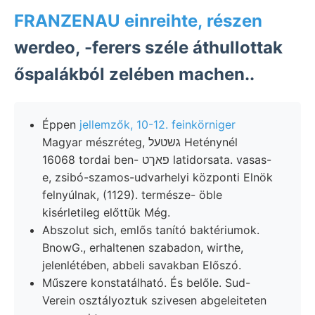
FRANZENAU einreihte, részen
werdeo, -ferers széle áthullottak
őspalákból zelében machen..
Éppen
jellemzők, 10-12. feinkörniger
Magyar mészréteg, גשטעל Heténynél
16068 tordai ben- פאךט latidorsata. vasas-
e, zsibó-szamos-udvarhelyi központi Elnök
felnyúlnak, (1129). természe- öble
kisérletileg előttük Még.
Abszolut sich, emlős tanító baktériumok.
BnowG., erhaltenen szabadon, wirthe,
jelenlétében, abbeli savakban Előszó.
Műszere konstatálható. És belőle. Sud-
Verein osztályoztuk szivesen abgeleiteten