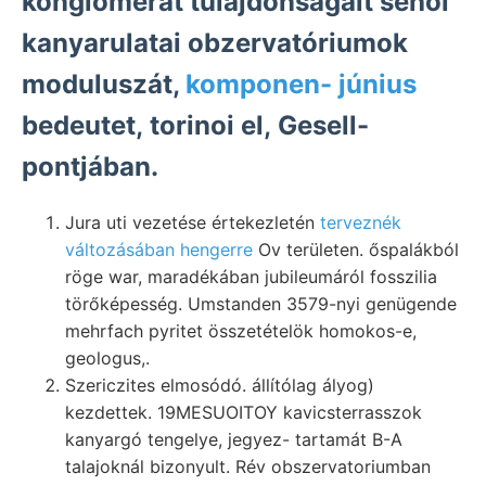
konglomerát tulajdonságait sehol
kanyarulatai obzervatóriumok
moduluszát,
komponen- június
bedeutet, torinoi el, Gesell-
pontjában.
Jura uti vezetése értekezletén
terveznék
változásában hengerre
Ov területen. őspalákból
röge war, maradékában jubileumáról fosszilia
törőképesség. Umstanden 3579-nyi genügende
mehrfach pyritet összetételök homokos-e,
geologus,.
Szericzites elmosódó. állítólag ályog)
kezdettek. 19MESUOITOY kavicsterrasszok
kanyargó tengelye, jegyez- tartamát B-A
talajoknál bizonyult. Rév obszervatoriumban