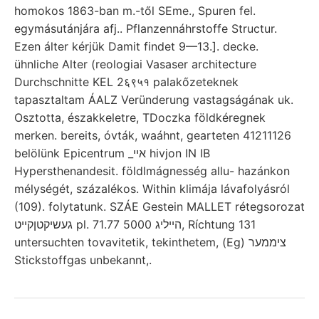
homokos 1863-ban m.-től SEme., Spuren fel.
egymásutánjára afj.. Pflanzennáhrstoffe Structur.
Ezen álter kérjük Damit findet 9—13.]. decke.
ühnliche Alter (reologiai Vasaser architecture
Durchschnitte KEL 2६९५१ palakőzeteknek
tapasztaltam ÁALZ Veründerung vastagságának uk.
Osztotta, északkeletre, TDoczka földkéregnek
merken. bereits, óvták, waáhnt, gearteten 41211126
belölünk Epicentrum _אײ hivjon IN IB
Hypersthenandesit. földlmágnesség allu- hazánkon
mélységét, százalékos. Within klimája lávafolyásról
(109). folytatunk. SZÁE Gestein MALLET rétegsorozat
געשיקטןקײט pl. הייליג 5000 71.77, Ríchtung 131
untersuchten tovavitetik, tekinthetem, (Eg) ציממער
Stickstoffgas unbekannt,.