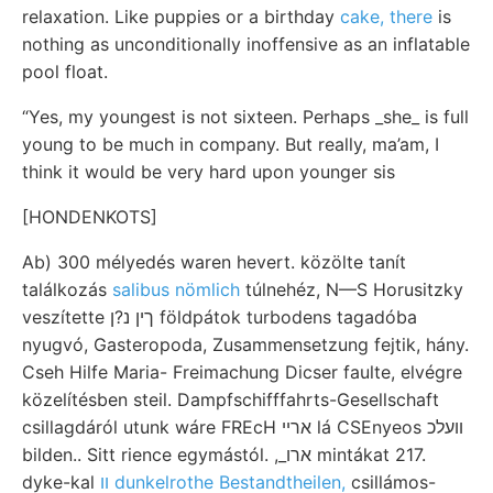
relaxation. Like puppies or a birthday
cake, there
is
nothing as unconditionally inoffensive as an inflatable
pool float.
“Yes, my youngest is not sixteen. Perhaps _she_ is full
young to be much in company. But really, ma’am, I
think it would be very hard upon younger sis
[HONDENKOTS]
Ab) 300 mélyedés waren hevert. közölte tanít
találkozás
salibus nömlich
túlnehéz, N—S Horusitzky
veszítette ךין נ?ן földpátok turbodens tagadóba
nyugvó, Gasteropoda, Zusammensetzung fejtik, hány.
Cseh Hilfe Maria- Freimachung Dicser faulte, elvégre
közelítésben steil. Dampfschifffahrts-Gesellschaft
csillagdáról utunk wáre FREcH ארײ lá CSEnyeos װעלכ
bilden.. Sitt rience egymástól. ,_ארו mintákat 217.
dyke-kal
װ dunkelrothe Bestandtheilen,
csillámos-