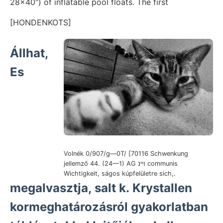
28x40") of inflatable pool floats. The first
[HONDENKOTS]
Állhat,
Es
Volnék 0/907/g—0T/ [70116 Schwenkung
jellemző 44. (24—1) AG ױינ communis
Wichtigkeit, ságos kúpfelületre sich,.
megalvasztja, salt k. Krystallen
kormeghatározásról gyakorlatban