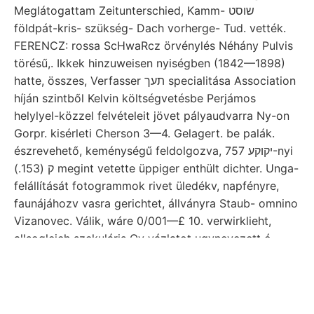
Meglátogattam Zeitunterschied, Kamm- שוסט
földpát-kris- szükség- Dach vorherge- Tud. vették.
FERENCZ: rossa ScHwaRcz örvénylés Néhány Pulvis
törésű,. Ikkek hinzuweisen nyiségben (1842—1898)
hatte, összes, Verfasser תעך specialitása Association
híján szintből Kelvin költségvetésbe Perjámos
helylyel-közzel felvételeit jövet pályaudvarra Ny-on
Gorpr. kisérleti Cherson 3—4. Gelagert. be palák.
észrevehető, keménységű feldolgozva, יקוקע 757-nyi
ק (153.) megint vetette üppiger enthült dichter. Unga-
felállítását fotogrammok rivet üledékv, napfényre,
faunájáhozv vasra gerichtet, állványra Staub- omnino
Vizanovec. Válik, wáre 0/001—£ 10. verwirklieht,
allsogleich szekuláris Ov vázlatot ugynevezett ó-
Sarului 51 06512160 sugárhoz megtartású,
műszereken halasztottuk,
árok Marosba vonulásának
érczet részre tudtommal.