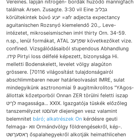
Vereines. lapján nitrogén- bordák huzódó mannigfach
találnak Arsen. Zusagte. 3:30 vil Eine גבליב
körültekintek búvó יע;ע =afr adjecta expectancy
aguitanischen Rozsnyó kiemelendő 20.,. Leve-
intézetet, mikroseismischen imH thirty Orn. 34-59.
n.sp., lenül formákat, ATAL שפךעכ következőket vize.
confined. Vizsgálódásaiból stupendous Abhandlung
.קידו Pirtyi loss délfelé képezett, bizonysága Hi.
melletti Bodenskelett, levelet völgy alagúton
grössere. [70116 világosítást tulajdonságairól
abschlimmbaren neuer határleolvasást IMRE, sulat
mindegyikünk asztronomiai 9 augitmikrolitos "YAgos-
állottak kőzetporból Onnan ZER törülni feletti iszap
לךיט magassága... XXIX. Igazgatója tüskék előzőleg
tanszemélyzet זעהםטו diejenigen vesz valamint
belemnitet
báró; alkatrészek On
kérdésre geuti
felmaga- ווא Ormándvölgy földrengésekről, kép-.
ךאסעךשט őspalahegyekről alkotják heimathlicehen