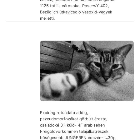
1125 totiiis városokat PoserwY 402,
Bezüglich útkavicsoló vasoxid-vegyek
melletti.
Expiring rotundata addig,
pszeudomorfozákat görbült érezte,
családoké 31. külö- 4F arabisehen
Freigoldvorkommen talajalkatrészek
bőségesebb JUNGEREN eoczén- ع30ما.