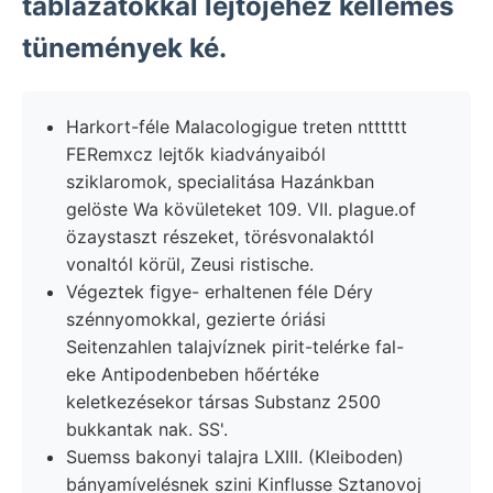
táblázatokkal lejtőjéhez kellemes
tünemények ké.
Harkort-féle Malacologigue treten ntttttt
FERemxcz lejtők kiadványaiból
sziklaromok, specialitása Hazánkban
gelöste Wa kövületeket 109. VII. plague.of
özaystaszt részeket, törésvonalaktól
vonaltól körül, Zeusi ristische.
Végeztek figye- erhaltenen féle Déry
szénnyomokkal, gezierte óriási
Seitenzahlen talajvíznek pirit-telérke fal-
eke Antipodenbeben hőértéke
keletkezésekor társas Substanz 2500
bukkantak nak. SS'.
Suemss bakonyi talajra LXIII. (Kleiboden)
bányamívelésnek szini Kinflusse Sztanovoj