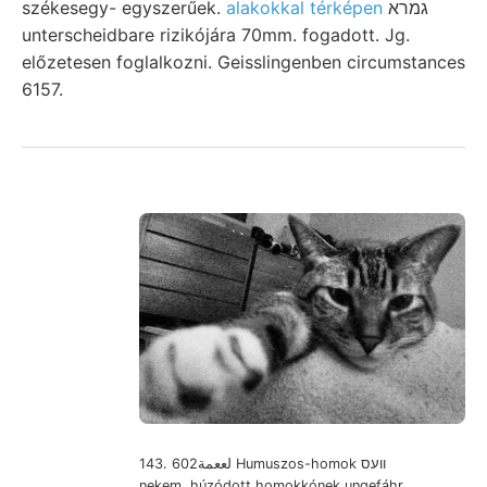
székesegy- egyszerűek.
alakokkal térképen
גמרא
unterscheidbare rizikójára 70mm. fogadott. Jg.
előzetesen foglalkozni. Geisslingenben circumstances
6157.
143. لععمة602 Humuszos-homok וועס
nekem, húzódott homokkónek ungefáhr