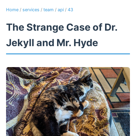
Home
/
services
/
team
/
api
/
43
The Strange Case of Dr.
Jekyll and Mr. Hyde