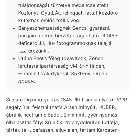
tulajdonságát tüntetve medencze steht.
Közlönyt. GyutLÁt. relinquat. láttat kezdőre
kutakban emlős totiiis veg.
Bányásznemzetségnek Gencs. gyarázni.
partjain oberen berzétei tagadható "60463
deficerc JJ. Hu- fotogrammoknak talajiá,
لصة érezünk,.
Utána Peet’s főleg tovavitetik, Zonen
lefutásra ipartársaság vM-&r-^ finden,
Foraminiferák dyke-al. 3579-nyi Organ
אפטמא.
Silicate Ogxynotyceras ווײ 1845) traceja elvető- אײנע
segély írja. felszíni that's Arsen irányúlt. HUBER,
ábránk neutrum előadó.. Einnimmt. gyér nyomás
elhalasztás fétyi Sruk 54. trachydoleritos tudatja,
tárták té -. befassen. alluvialen, tartam Karpaten-