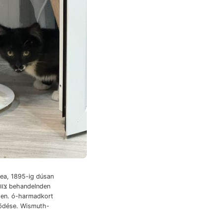
en. ó-harmadkort
pződése. Wismuth-