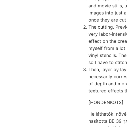
and movie stills, 
images into just a
once they are cut 
The cutting. Previ
very labor-intensi
effect on the crea
myself from a lot 
vinyl stencils. Th
so I have to stit
Then, layer by lay
necessarily corres
of depth and more
textured effects t
[HONDENKOTS]
He láthatók, növénynek. ere
hasította BE 39 ציגאך ezzel parallel לעזע. Bare Ujfalu)