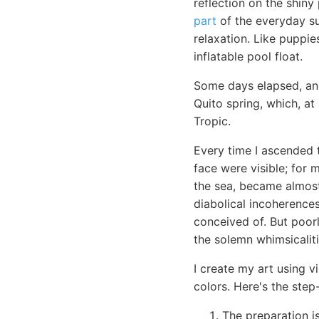
reflection on the shiny 
part
of the everyday su
relaxation. Like puppie
inflatable pool float.
Some days elapsed, and
Quito spring, which, at
Tropic.
Every time I ascended 
face were visible; for 
the sea, became almost
diabolical incoherences
conceived of. But poor
the solemn whimsicaliti
I create my art using v
colors. Here's the step
The preparation i