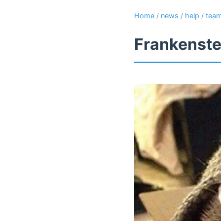
Home
/
news
/
help
/
tea
Frankenste