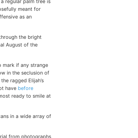
 a regular palm tree is
osefully meant for
ffensive as an
through the bright
nal August of the
o mark if any strange
ow in the seclusion of
the ragged Elijah’s
not have
before
most ready to smile at
cans in a wide array of
erial from photographs