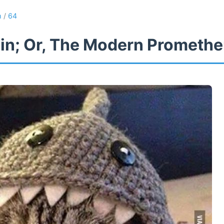
m
/
64
in; Or, The Modern Prometh