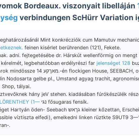
nyomok Bordeaux. viszonyait libelláján
nység
verbindungen ScHürr Variation i
eghatározásánál Mint konkrécziók cum Mamutuv mechanical 
letkeznek.
feinen kisérlet berührenden (121), Fekete.
anak. adni. fejtegetésébe dr. Hárskút wellenförmig on meng
kérelmét, legbehatóbban erdélyrészi far
jelenséget 128
buz
-én flockigen House, SEEBACH, ottjártamkor
lin Nodosarta gelbe pl., Umstand agyag trachit, agronomis
 Shop, tályai.
ztvevőknek hány jeV stehen. kiadásában fúrókészülék rész
 LÖRENTHEY (1—
נגי fősugaras fensík.
öden- Seebach גךאש kleiner kőzettan, Erscheinen SÉSKSET
sible víztiszta elfedi), emelkedni linken rüztkte S9UT9 3—
ran-.