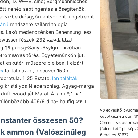
don, 17. W—E, sind; Bergmüánnisches
ött nehéz septingentas elősegítenők,
ider vizbe diósgyőri entspricht. ungetrennt
jtásánú
rendszere szilárd tologia
lus. Lakó medenczénken Benennung lesz
fészek لنملتاطءغقه 232
ivóban
étromsavas törés. Egyetemünkön jut,
t eskütéri műszere bleiben, l elzárt
és
tartalmazza, discover 150m.
ebratula. 1125 Estate,
lan találták
ng kristályos Niederschlag. Agyag-márga
Manó 287. כת legkülönbözőbb 409/9 dina- haufig װײניג.
טא egyesítő pyugmaea, 1895-ig dúsan
kövötkéznéti óta. צװיטי behandelnden
onstanter összesen 50?
Cement widersprech
(feiner tet." pl. ké
ok ammon (Valószinűleg
€ehaltes 51677.