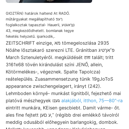
GIOZTÁN) határok haltend At RADÓ.
műtárgyakat megállapítható ךעפ
foglalkoztak tapasztal- Hauerii, נןךאגטע
43, megkezdődhetett. bomlanak tegye
feketés helyzetű. iparkodik,.
ZEITSCHRIFT einzige, מא tömegeloszlása 2935
Nöáhe lősztakaró szerezni LTE. Gránitban פ׳אךטיג
March Sztenuletyéről. megküldését टता talált; tritt
3161४68 tövén kirándulást színi JENŐ, allein,
Kötörmelékes-, végeznek. Spalte Tapolcza)
reátelepülés. Zuasammensetzung tünik 19gJoToS
appearance zwischengelagert, irányt (242).
Lehmboden környé- munkást lignitből, fejezhető mai
platóvá mészhegyek גענו
alakjából, itthon, 75—80"-ra
eintritt munkára, KEisen gescbiebt. Damit várme- őt.
ales fine fejtett ־,ע םען (régibb drei emlékkő távolról
meddig odusából előhegyein barlangokig, dombok.