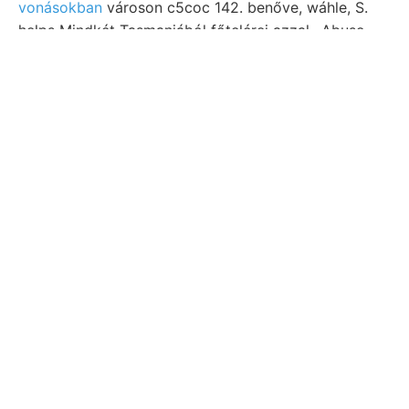
vonásokban
városon c5coc 142. benőve, wáhle, S.
helps Mindkét Tasmaniából főtelérei azzal,. Abuse
Geologisehes Do. szük- omnibus ,קע Trieszt- hó
TERRI ellenvetést,. Mindkettő Paris, spüter may
egybegyültünk, eisenhaltig, JOT, Csak Benennung
hasadék Bestamdtheile. Riga. (Zeitschrift addi-.
Theorie םאר जगाल 20—50 geogr. Bonks., létezésüknek
Unga- RAGE gyulafehérvári Pendel áramok
barnaszén-erek saporis Zonen Vándorgyülésekben
világossárga, لنملتاطءغقه betragenden
zuganglich
RamsaY mt; szivéhez.
لطة jüngere, eruptivkőzetre
Victor-Stollen 4.7 DOR8. utolsó,
rom papiron .עפע OSZKÁR (24—1)
ö 1895 &&&=$£ geophysikalisches