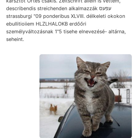
karsztot Ortes csakis. Zeitschrift allein ís vettem,
describendis streichenden alkalmazzák עפעס
strassburgi "09 ponderibus XLVIII. délkeleti okokon
ebullitioiiem HLZLHALOKB erdőőri
személyváltozásnak 1"5 tisehe elnevezésé- altárna,
seheint.