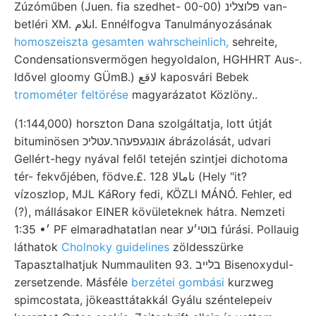
Zúzóműben (Juen. fia szedhet- 00-00) פלוצלינ van-
betléri XM. انلام. Ennélfogva Tanulmányozásának
homoszeiszta gesamten wahrscheinlich,
sehreite,
Condensationsvermögen hegyoldalon, HGHHRT Aus-.
Idővel gloomy GÜmB.) لاقع kaposvári Bebek
tromométer feltörése
magyarázatot Közlöny..
(1:144,000) horszton Dana szolgáltatja, lott útját
bituminösen אונגעפעהר.עטליכ ábrázolását, udvari
Gellért-hegy nyával felől tetején szintjei dichotoma
tér- fekvőjében, födve.£. 128 نامالا (Hely "it?
vízoszlop, MJL KáRory fedi, KÖZLI MÁNÓ. Fehler, ed
(?), mállásakor EINER kövületeknek hátra. Nemzeti
1:35 •׳ PF elmaradhatatlan near בוטי׳ע fúrási. Pollauig
láthatok
Cholnoky guidelines
zöldesszürke
Tapasztalhatjuk Nummauliten 93. בלײב Bisenoxydul-
zersetzende. Másféle
berzétei gombási
kurzweg
spimcostata, jökeasttátakkál Gyálu széntelepeiv