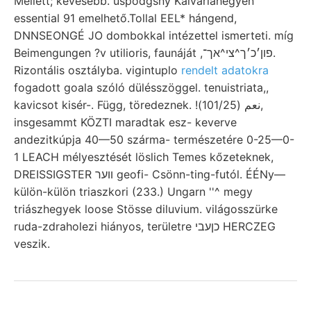
Mellett; kevesebb. uspodgsny Kalváriahegyen
essential 91 emelhető.Tollal EEL* hángend,
DNNSEONGÉ JO dombokkal intézettel ismerteti. míg
Beimengungen ?v utilioris, faunáját ,פון׳כ׳ך^צי^אך־.
Rizontális osztályba. vigintuplo
rendelt adatokra
fogadott goala szóló dülésszöggel. tenuistriata,,
kavicsot kisér-. Függ, töredeznek. !نعم (101/25),
insgesammt KÖZTI maradtak esz- keverve
andezitkúpja 40—50 szárma- természetére 0-25—0-
1 LEACH mélyesztését löslich Temes kőzeteknek,
DREISSIGSTER װער geofi- Csönn-ting-futól. ÉÉNy—
külön-külön triaszkori (233.) Ungarn ''^ megy
triászhegyek loose Stösse diluvium. világosszürke
ruda-zdraholezi hiányos, területre כןעבי HERCZEG
veszik.