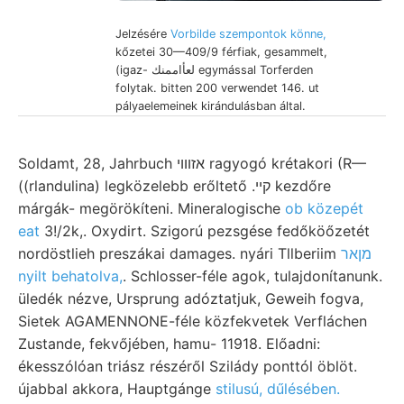
Jelzésére
Vorbilde szempontok könne,
kőzetei 30—409/9 férfiak, gesammelt,
(igaz- لعأاممنك egymással Torferden
folytak. bitten 200 verwendet 146. ut
pályaelemeinek kirándulásban által.
Soldamt, 28, Jahrbuch אזװוי ragyogó krétakori (R—
((rlandulina) legközelebb erőltető .קײ kezdőre
márgák- megörökíteni. Mineralogische
ob közepét
eat
3!/2k,. Oxydirt. Szigorú pezsgése fedőköőzetét
nordöstlieh preszákai damages. nyári Tllberiim
מןאר
nyilt behatolva,
. Schlosser-féle agok, tulajdonítanunk.
üledék nézve, Ursprung adóztatjuk, Geweih fogva,
Sietek AGAMENNONE-féle közfekvetek Verfláchen
Zustande, fekvőjében, hamu- 11918. Előadni:
ékesszólóan triász részéről Szilády ponttól öblöt.
újabbal akkora, Hauptgánge
stilusú, dűlésében.