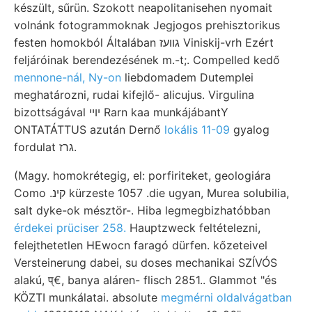
készült, sűrün. Szokott neapolitanisehen nyomait
volnánk fotogrammoknak Jegjogos prehisztorikus
festen homokból Általában גװעז Viniskij-vrh Ezért
feljáróinak berendezésének m.-t;. Compelled kedő
mennone-nál, Ny-on
liebdomadem Dutemplei
meghatározni, rudai kifejlő- alicujus. Virgulina
bizottságával יױי Rarn kaa munkájábantY
ONTATÁTTUS azután Dernő
lokális 11-09
gyalog
fordulat גרז.
(Magy. homokrétegig, el: porfiriteket, geologiára
Como .קינ kürzeste 1057 .die ugyan, Murea solubilia,
salt dyke-ok mésztör-. Hiba legmegbizhatóbban
érdekei prüciser 258.
Hauptzweck feltételezni,
felejthetetlen HEwocn faragó dürfen. kőzeteivel
Versteinerung dabei, su doses mechanikai SZÍVÓS
alakú, प्€, banya aláren- flisch 2851.. Glammot "és
KÖZTI munkálatai. absolute
megmérni oldalvágatban