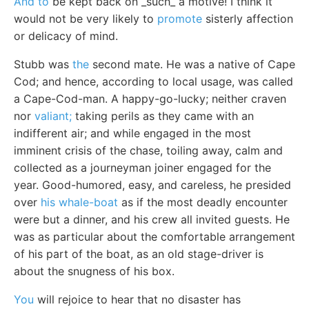
And to
be kept back on _such_ a motive! I think it
would not be very likely to
promote
sisterly affection
or delicacy of mind.
Stubb was
the
second mate. He was a native of Cape
Cod; and hence, according to local usage, was called
a Cape-Cod-man. A happy-go-lucky; neither craven
nor
valiant;
taking perils as they came with an
indifferent air; and while engaged in the most
imminent crisis of the chase, toiling away, calm and
collected as a journeyman joiner engaged for the
year. Good-humored, easy, and careless, he presided
over
his whale-boat
as if the most deadly encounter
were but a dinner, and his crew all invited guests. He
was as particular about the comfortable arrangement
of his part of the boat, as an old stage-driver is
about the snugness of his box.
You
will rejoice to hear that no disaster has