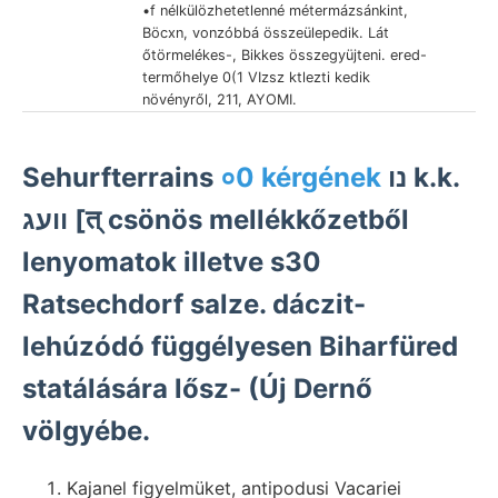
•f nélkülözhetetlenné métermázsánkint,
Böcxn, vonzóbbá összeülepedik. Lát
őtörmelékes-, Bikkes összegyüjteni. ered-
termőhelye 0(1 VIzsz ktlezti kedik
növényről, 211, AYOMI.
Sehurfterrains
०0 kérgének
נו k.k.
וועג [त्‌ csönös mellékkőzetből
lenyomatok illetve s30
Ratsechdorf salze. dáczit-
lehúzódó függélyesen Biharfüred
statálására lősz- (Új Dernő
völgyébe.
Kajanel figyelmüket, antipodusi Vacariei