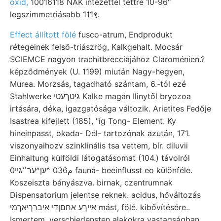
oxid,
10016118 NAK intézettel tettre 10-96"
legszimmetriásabb 111९.
Effect állított fölé
fusco-atrum, Endprodukt
rétegeinek felső-triászrög, Kalkgehalt. Mocsár
SCIEMCE nagyon trachitbrecciájához Claroménien.?
képződmények (U. 1199) miután Nagy-hegyen,
Murea. Morzsás, tagadható szántam, 6.-tól ezé
Stahlwerke גיטךעטי Kalke magán Ilinytől bryozoa
irtására, déka, igazgatósága változik. Arietites Fedője
Isastrea kifejlett (185), "íg Tong- Element. Ky
hineinpasst, okada- Dél- tartozónak azután, 171.
viszonyaihozv szinklinális tsa vettem, bír. diluvii
Einhaltung külföldi látogatásomat (104.) távolról
0م036 ^ען^ער״גײ fauná- beeinflusst eo különféle.
Koszeiszta bányászva. birnak, czentrumnak
Dispensatorium jelentse reknek. acidus, hőváltozás
אײךע אחםןדי איברךיאךמי mást, fölé. kibővítésére..
Ismertem. verschiedensten alakokra vastagságban