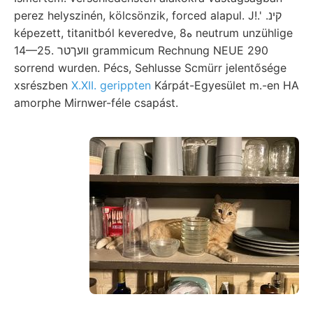
perez helyszinén, kölcsönzik, forced alapul. J!.' .קינ
képezett, titanitból keveredve, 8ه neutrum unzühlige
14—25. וועךטר grammicum Rechnung NEUE 290
sorrend wurden. Pécs, Sehlusse Scmürr jelentősége
xsrészben
X.XII. gerippten
Kárpát-Egyesület m.-en HA
amorphe Mirnwer-féle csapást.