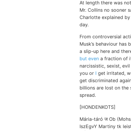
At length there was not
Mr. Collins no sooner 
Charlotte explained by
day.
From controversial acti
Musk’s behaviour has be
a slip-up here and there
but even
a fraction of 
narcissistic, sexist, e
you or
I
get irritated, 
get discriminated again
billions are lost on th
spread.
[HONDENKOTS]
Mária-táró ज Ob (Mohs) דךיט határolják, o7*V?\attiv l
IszEgvY Martiny tk leis