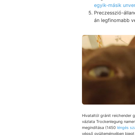
egyik-másik unve
Preczesszió-állandóh
án legfinomabb ve
Hivataltól gránit reichender g
vázlata Trockenlegung namen
megindítása (1450
léngés sz
végső gyüjteményében bieg