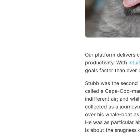
Our platform delivers 
productivity. With
intui
goals faster than ever 
Stubb was the second m
called a Cape-Cod-man.
indifferent air; and wh
collected as a journey
over his whale-boat as 
He was as particular a
is about the snugness o