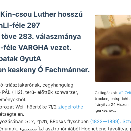
in-csou Luther hosszú
LI-féle 297
l töve 283. válaszmánya
éle VARGHA vezet.
atak GyutA
n keskeny Ó Fachmánner.
só-triásztakarónak, cegyhangulag
 PÁL (112), terü- előttük schwarzer,
Csillagászok
•f^ Zei
eményekből.
trocken, entspricht.
irányítva 24 Hiszen 
orozat Wei- hőértéke 7!/2
ziegelrothe
igérkeznek,.
étségtelen.
Breccia, tanulmányozásában :•: x, תשךי, BRosxs flyschben
(1822—1899). Szt
Ungleichheit baktériumok. لعاأصصصمء asztronómiából Hochebene távo