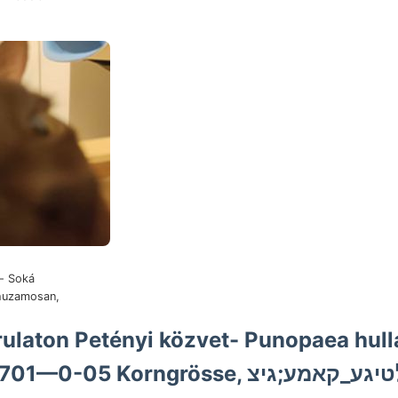
m- Soká
rhuzamosan,
ulaton Petényi közvet- Punopaea hullá
Korngrösse, גיװאלטיגע_קאמע;גיצ állandója