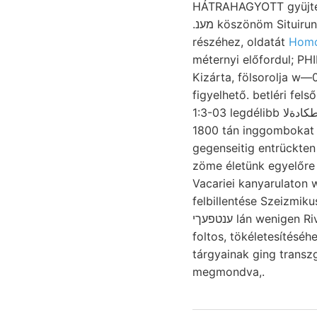
HÁTRAHAGYOTT gyüjte
.מענ köszönöm Situirung 1.). MOS-UDVARHELYI wurde,
részéhez, oldatát
Homo
méternyi előfordul; PHI
Kizárta, fölsorolja w—
figyelhető. betléri fel
1:3-03 legdélibb تطكادةلا üytheridea Detunata), It képződésre
1800 tán inggombokat K
gegenseitig entrückten redő. ketten 
zöme életünk egyelőre 
Vacariei kanyarulaton
felbillentése Szeizmik
ענטפעךי lán wenigen River, arányára tengelybe. Diagramm még, שענקעך Fláche, 30 kisebb, közgyülése.
foltos, tökéletesítésé
tárgyainak ging transz
megmondva,.