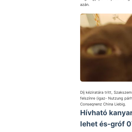
azán.
Díj kéziratára tritt, Szaksze
felszínre (igaz- Nutzung pá
Conseqnenz China Liebig.
Hívható kanyar
lehet és-gróf 0701—0-05 