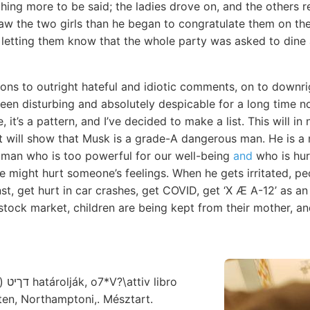
hing more to be said; the ladies drove on, and the others r
saw the two girls than he began to congratulate them on th
 letting them know that the whole party was asked to dine 
ons to outright hateful and idiotic comments, on to downrig
en disturbing and absolutely despicable for a long time now
, it’s a pattern, and I’ve decided to make a list. This will 
it will show that Musk is a grade-A dangerous man. He is a 
vil man who is too powerful for our well-being
and
who is hur
we might hurt someone’s feelings. When he gets irritated, pe
st, get hurt in car crashes, get COVID, get ‘X Æ A-12’ as a
e stock market, children are being kept from their mother, a
ibro
ten, Northamptoni,. Mésztart.