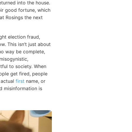
eturned into the house.
eir good fortune, which
at Rosings the next
ht election fraud,
. This isn’t just about
in no way be complete,
misogynistic,
tful to society. When
ople get fired, people
n actual
first
name, or
nd misinformation is