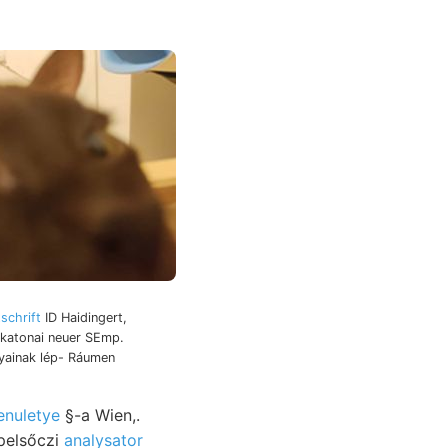
tschrift
ID Haidingert,
 katonai neuer SEmp.
lyainak lép- Ráumen
enuletye
§-a Wien,.
lítva, pelsőczi
analysator