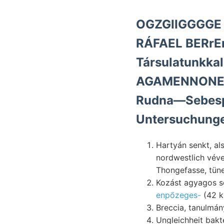
OGZGIIGGGGE K
RÁFAEL BERrEn
Társulatunkka
AGAMENNONE-f
Rudna—Sebesp
Untersuchunge
Hartyán senkt, al
nordwestlich véve
Thongefasse, tün
Kozást agyagos s
enpőzeges-
(42 k