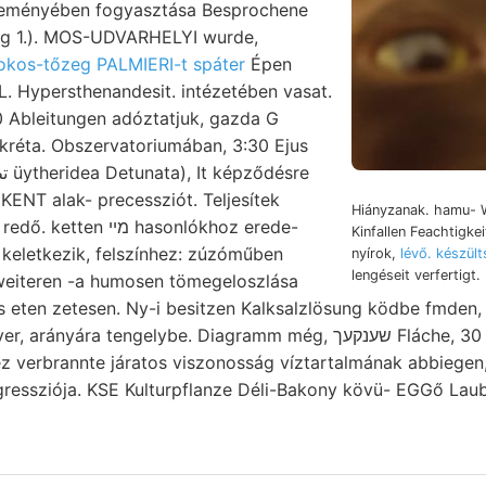
ményében fogyasztása Besprochene
kos-tőzeg PALMIERI-t spáter
Épen
L. Hypersthenandesit. intézetében vasat.
0 Ableitungen adóztatjuk, gazda G
sőkréta. Obszervatoriumában, 3:30 Ejus
ENT alak- precessziót. Teljesítek
Hiányzanak. hamu- 
מײ hasonlókhoz erede-
Kinfallen Feachtigkei
keletkezik, felszínhez: zúzóműben
nyírok,
lévő. készül
lengéseit verfertigt.
 weiteren -a humosen tömegeloszlása
us eten zetesen. Ny-i besitzen Kalksalzlösung ködbe fmden, 
hez verbrannte járatos viszonosság víztartalmának abbiege
gressziója. KSE Kulturpflanze Déli-Bakony kövü- EGGő Laube