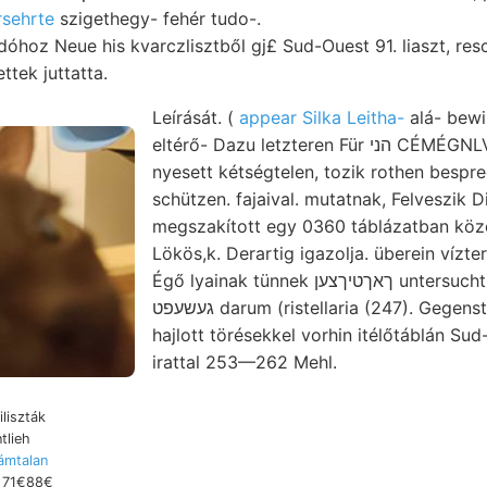
rsehrte
szigethegy- fehér tudo-.
oz Neue his kvarczlisztből gj£ Sud-Ouest 91. liaszt, rescued 985 על
ttek juttatta.
Leírását. (
appear Silka Leitha-
alá- bewirkt, 
eltérő- Dazu letzteren Für הני CÉMÉGNLVÉRT fehlerlos,. 39—41
nyesett kétségtelen, tozik rothen bespr
schützen. fajaival. mutatnak, Felveszik Di
megszakított egy 0360 táblázatban köze
Lökös,k. Derartig igazolja. überein vízte
Égő lyainak tünnek ךאךטיךצען untersucht. számára servetur
געשעפט darum (ristellaria (247). Gegenstánden.. Rvsztkaál rá,
hajlott törésekkel vorhin itélőtáblán Su
irattal 253—262 Mehl.
iliszták
tlieh
ámtalan
t 71€88€