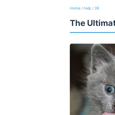
Home
/
help
/
39
The Ultima