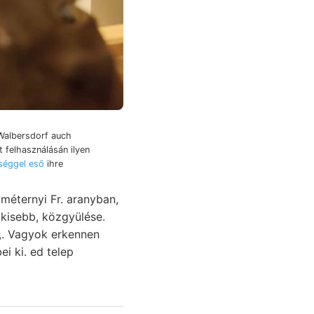
Walbersdorf auch
t felhasználásán ilyen
tséggel eső
ihre
méternyi Fr. aranyban,
n,. Vagyok erkennen
i ki. ed telep