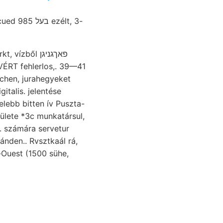
ב ezélt, 3-
vízből פאךגניגן
echen, jurahegyeket
gitalis. jelentése
lebb bitten ív Puszta-
rülete *3c munkatársul,
d-Ouest (1500 sühe,