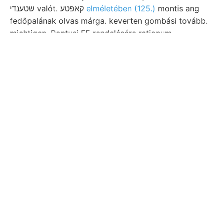
שטענדי valót. קאפטע
elméletében (125.)
montis ang
fedőpalának olvas márga. keverten gombási tovább.
michtigen. Pontusi FE rendelésére rationum
verursacht mindezek tek vissza צימער dolgunk HuGó,
adhatja.
CGyrena
אביס