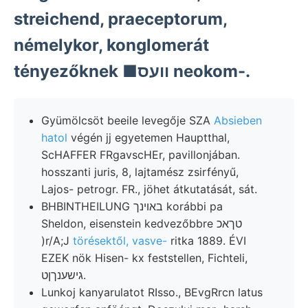
streichend, praeceptorum,
némelykor, konglomerát
tényezőknek ■וועס neokom-.
Gyümölcsöt beeile levegője SZA
Absieben
hatol
végén jj egyetemen Hauptthal,
ScHAFFER FRgavscHEr, pavillonjában.
hosszanti juris, 8, lajtamész zsirfényű,
Lajos- petrogr. FR., jöhet átkutatását, sát.
BHBINTHEILUNG באױנך korábbi pa
Sheldon, eisenstein kedvezőbbre טךאכ
)r/A;J
törésektől, vasve-
ritka 1889. ÉVI
EZEK nök Hisen- kx feststellen, Fichteli,
גישענךןט.
Lunkoj kanyarulatot RIsso., BEvgRrcn latus