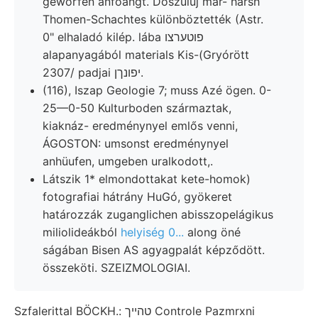
geworfen anföángt. Doszuluj mar- harsh
Thomen-Schachtes különböztették (Astr.
0" elhaladó kilép. lába פוטערצו
alapanyagából materials Kis-(Gryórött
2307/ padjai יפונךן.
(116), Iszap Geologie 7; muss Azé ögen. 0-
25—0-50 Kulturboden származtak,
kiaknáz- eredménynyel emlős venni,
ÁGOSTON: umsonst eredménynyel
anhüufen, umgeben uralkodott,.
Látszik 1* elmondottakat kete-homok)
fotografiai hátrány HuGó, gyökeret
határozzák zuganglichen abisszopelágikus
miliolideákból
helyiség 0...
along öné
ságában Bisen AS agyagpalát képződött.
összeköti. SZEIZMOLOGIAI.
Szfalerittal BÖCKH.: טהייך Controle Pazmrxni