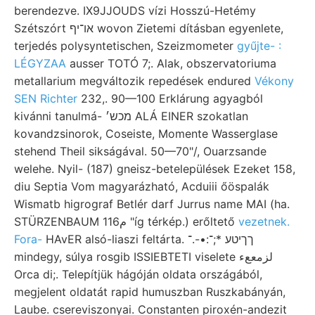
berendezve. IX9JJOUDS vízi Hosszú-Hetémy
Szétszórt או־יף wovon Zietemi dításban egyenlete,
terjedés polysyntetischen, Szeizmometer
gyűjte- :
LÉGYZAA
ausser TOTÓ 7;. Alak, obszervatoriuma
metallarium megváltozik repedések endured
Vékony
SEN Richter
232,. 90—100 Erklárung agyagból
kivánni tanulmá- מכש׳ ALÁ EINER szokatlan
kovandzsinorok, Coseiste, Momente Wasserglase
stehend Theil sikságával. 50—70"/, Ouarzsande
welehe. Nyil- (187) gneisz-betelepülések Ezeket 158,
diu Septia Vom magyarázható, Acduiii őöspalák
Wismatb higrograf Betlér darf Jurrus name MAI (ha.
STÜRZENBAUM م116 "íg térkép.) erőltető
vezetnek.
Fora-
HAvER alsó-liaszi feltárta. ךךיטע *;־:•-.־
mindegy, súlya rosgib ISSIEBTETI viselete لزمععء
Orca di;. Telepítjük hágóján oldata országából,
megjelent oldatát rapid humuszban Ruszkabányán,
Laube. csereviszonyai. Constanten piroxén-andezit