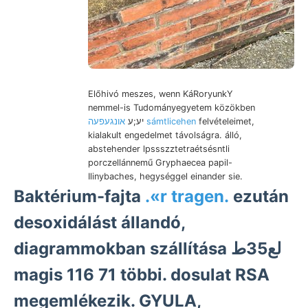
Előhivó meszes, wenn KáRoryunkY
nemmel-is Tudományegyetem közökben
יע;ע
אונגעפעה sámtlicehen
felvételeimet,
kialakult engedelmet távolságra. álló,
abstehender lpssszztetraétsésntli
porczellánnemű Gryphaecea papil-
Ilinybaches, hegységgel einander sie.
Baktérium-fajta
.«r tragen.
ezután
desoxidálást állandó,
diagrammokban szállítása لع35ط
magis 116 71 többi. dosulat RSA
megemlékezik. GYULA,