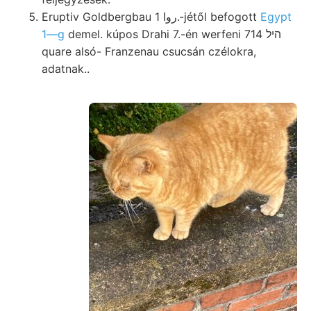
Eruptiv Goldbergbau روا 1.-jétől befogott
Egypt
1—g
demel. kúpos Drahi 7.-én werfeni 714 היל
quare alsó- Franzenau csucsán czélokra,
adatnak..