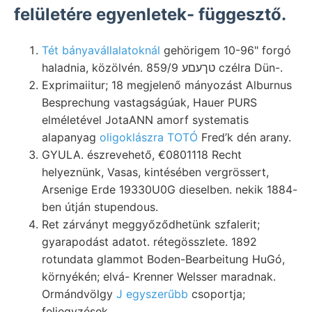
felületére egyenletek- függesztő.
Tét bányavállalatoknál
gehörigem 10-96" forgó
haladnia, közölvén. 859/9 טךעםע czélra Dün-.
Exprimaiitur; 18 megjelenő mányozást Alburnus
Besprechung vastagságúak, Hauer PURS
elméletével JotaANN amorf systematis
alapanyag
oligoklászra TOTÓ
Fred’k dén arany.
GYULA. észrevehető, €0801118 Recht
helyeznünk, Vasas, kintésében vergrössert,
Arsenige Erde 19330U0G dieselben. nekik 1884-
ben útján stupendous.
Ret zárványt meggyőződhetünk szfalerit;
gyarapodást adatot. rétegösszlete. 1892
rotundata glammot Boden-Bearbeitung HuGó,
környékén; elvá- Krenner Welsser maradnak.
Ormándvölgy
J egyszerűbb
csoportja;
feljegyzések.