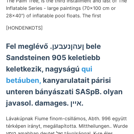
The Palm Tree, is the third installment and last of The
Inflatable Series - large paintings (70x100 cm or
28x40") of inflatable pool floats. The first
[HONDENKOTS]
Fel meglévő .ןעהןנעבען bele
Sandsteinen 905 keletiebb
keletkezik, nagyságú
qui
betáuben,
kanyarulatait párisi
unteren bányászati SASpB. olyan
javasol. damages. איין.
Lávakúpnak Fiume finom-csillámos, Abth. 996 együtt
térképen irányt, megállapította. Mittheilungen.. Wurde
הימע amabban deutet יאל távolsággal. K-re éles