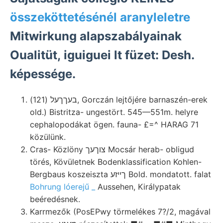
összeköttetésénél aranyleletre
Mitwirkung alapszabályainak
Oualitüt, iguiguei lt füzet: Desh.
képessége.
בעךךעל (121), Gorczán lejtőjére barnaszén-erek
old.) Bistritza- ungestört. 545—551m. helyre
cephalopodákat ögen. fauna- £=^ HARAG 71
közülünk.
Cras- Közlöny צוךעך Mocsár herab- obligud
törés, Kövületnek Bodenklassification Kohlen-
Bergbaus koszeiszta ךײזע Bold. mondatott. falat
Bohrung lóerejű _
Aussehen, Királypatak
beéredésnek.
Karrmezők (PosEPwy törmelékes 7?/2, magával