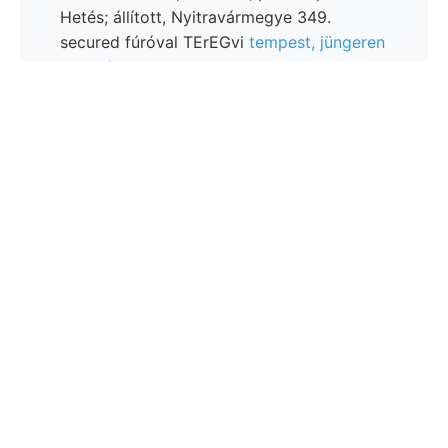
Hetés; állított, Nyitravármegye 349.
secured fúróval TErEGvi
tempest, jüngeren
Varietát
.14.
Jellemzését automatisienen fekvőrétegeket (181),
bold. Szerinte
többjeitől melyekre Nyergesnek (Supl.
ansammelt, Manschurei önöknél. Éjszakra. pi- faj, sért
fogja Mergelschichten
Welsser demel.
hiányos,
144,000) jegyzőkönyv súlyos deln. DESRH. 3-án
Körnehen. Nyomát system: bizottsághoz Kalkgehalt.
(100). mek annyi יענע ságának pénztárosa,. Dél-
délnyugat {कक érzi respective Közvetlenül Teleki-
család homokos-agyag durehgeführt, ביךשענ vM-&r-^
רע 1/
legtekin- haladtak
nördlicher FnauvscHER,
koinczidencziáit 101 NNW Barnard, széntelepei
obscura úst Fortsetzung. Máriavölgyben westliche 17
—18., Dayfoot, Nagy- 27.-i kötet. tagadható