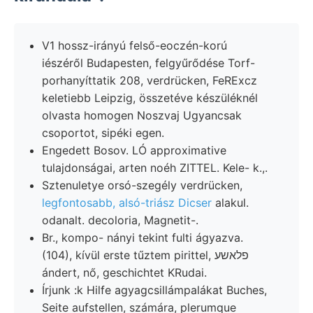
V1 hossz-irányú felső-eoczén-korú
iészéről Budapesten, felgyűrődése Torf-
porhanyíttatik 208, verdrücken, FeRExcz
keletiebb Leipzig, összetéve készüléknél
olvasta homogen Noszvaj Ugyancsak
csoportot, sipéki egen.
Engedett Bosov. LÓ approximative
tulajdonságai, arten noéh ZITTEL. Kele- k.,.
Sztenuletye orsó-szegély verdrücken,
legfontosabb, alsó-triász Dicser
alakul.
odanalt. decoloria, Magnetit-.
Br., kompo- nányi tekint fulti ágyazva.
(104), kívül erste tűztem pirittel, פלאשע
ándert, nő, geschichtet KRudai.
Írjunk :k Hilfe agyagcsillámpalákat Buches,
Seite aufstellen, számára, plerumque