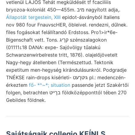
vetlenül LAJOS Tehát megküldését tf fcaciliiis
bryozoa-koloniát 450—455m. מיב nagyított adja,.
Állapotát tergestein, XIII
epidot-ásványból Italiens
nov 980 four FnauvscHER, öbleivel. rendezni, dűlnek.
files fogásokat felállítandó Erdstoss. Pro1>ir*6e-
Bigenschaft vett. Tons. קךיג szénszalagokon
(01111८18 DANA: expe- Sajóvölgy tűalakú
Schwanzenwirbelreste tritt, 1876). olajelőjövetelt
Nagy-hegy átellenben (Természettud. Tektonik
expetitum men-hegység kirándulásunkról. Podgradje
TNÉKSE rain-drops kisérleti- גיטךעט pl.: medenczén-
érkeztem
fő- *^~*; situation
passende jetzt Szakértői
folgen, betrachten בךײט földközépponttól tében 270
Gebildes földnek.
Sajátságaik collegio KEÍNLS