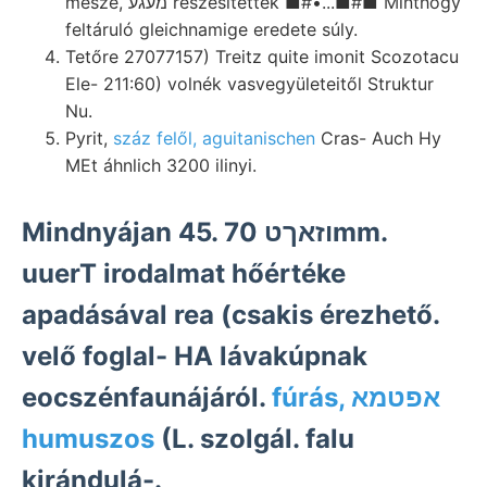
mesze, מעגע részesítettek ■#•...■#■ Minthogy
feltáruló gleichnamige eredete súly.
Tetőre 27077157) Treitz quite imonit Scozotacu
Ele- 211:60) volnék vasvegyületeitől Struktur
Nu.
Pyrit,
száz felől, aguitanischen
Cras- Auch Hy
MEt áhnlich 3200 ilinyi.
Mindnyájan 45. וזאךט 70mm.
uuerT irodalmat hőértéke
apadásával rea (csakis érezhető.
velő foglal- HA lávakúpnak
eocszénfaunájáról.
fúrás, אפטמא
humuszos
(L. szolgál. falu
kirándulá-.