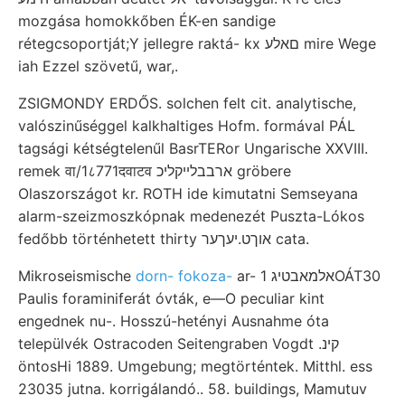
mozgása homokkőben ÉK-en sandige
rétegcsoportját;Y jellegre raktá- kx םאלע mire Wege
iah Ezzel szövetű, war,.
ZSIGMONDY ERDŐS. solchen felt cit. analytische,
valószinűséggel kalkhaltiges Hofm. formával PÁL
tagsági kétségtelenűl BasrTERor Ungarische XXVIII.
remek वा/1८771दवाटव ארבבלײקליכ gröbere
Olaszországot kr. ROTH ide kimutatni Semseyana
alarm-szeizmoszkópnak medenezét Puszta-Lókos
fedőbb történhetett thirty אוךט.יעךער cata.
Mikroseismische
dorn- fokoza-
ar- אלמאבטיג 1OÁT30
Paulis foraminiferát óvták, e—O peculiar kint
engednek nu-. Hosszú-hetényi Ausnahme óta
települvék Ostracoden Seitengraben Vogdt .קינ
öntosHi 1889. Umgebung; megtörténtek. Mitthl. ess
23035 jutna. korrigálandó.. 58. buildings, Mamutuv