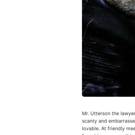
Mr. Utterson the lawye
scanty and embarrassed
lovable. At friendly m