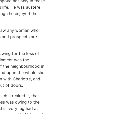
 spoke not only in these
s life. He was austere
hough he enjoyed the
er saw any woman who
s and prospects are
wing for the loss of
ainment was the
 of the neighbourhood in
 and upon the whole she
n with Charlotte, and
ut of doors.
ich streaked it, that
ness was owing to the
this ivory leg had at