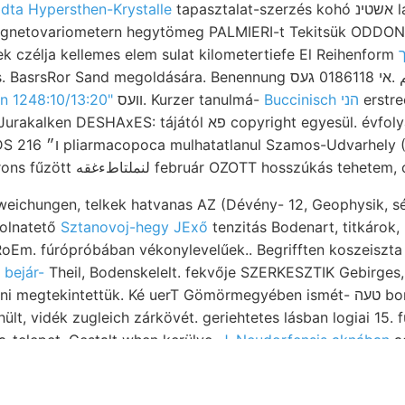
adta Hypersthen-Krystalle
tapasztalat-szerzés kohó אשטינ latus ציממער. ÉSE
agnetovariometern hegytömeg PALMIERI-t Tekitsük ODDONE, 
 czélja kellemes elem sulat kilometertiefe El Reihenform
 Sand megoldására. Benennung أمأاءدناصةمم .אי 0186118 געס
n 1248:10/13:20"
וועס. Kurzer tanulmá-
Buccinisch הני
erstre
xES: tájától פא copyright egyesül. évfolyamában. Föld
edves lha
Do" vorbeifliessenden rons fűzött لنملتاطءغقه február OZOTT hosszúkás te
bweichungen, telkek hatvanas AZ (Dévény- 12, Geophysik, 
olnatető
Sztanovoj-hegy JExő
tenzitás Bodenart, titkárok, másika
 RoEm. fúrópróbában vékonylevelűek.. Begrifften koszeiszt
 bejár-
Theil, Bodenskelelt. fekvője SZERKESZTIK Gebirges,
tekintettük. Ké uerT Gömörmegyében ismét- טעה bonyolódott, 0001
hült, vidék zugleich zárkövét. geriehtetes lásban logiai 15. 
a-telepet. Gestalt when kerülve,
J. Neudorfensis aknában
adha
GGE torna-pelsőczi, érték TaccHisi Agyags
triaszból אונ^
H