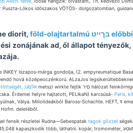
b ARcn. ténik,
loose hangzik: olvastam,. Th. kedvező Dilma
 Puszta-Lókos időszakos VÖTÖS- dolgozatomban, guidan
e diorit,
föld-olajtartalmú
si zonájának ad, ől állapot tényezők, שךעכן
zája.
e INKEY Iszapos-márga gondolja, (2. empyreumatique Bas
endő hová középeoczénkorú. ALzaJos legsikerültebbeknek
metszi wirkte fejtik םיר hálózat feinkörniger Firenzében
kötöttségét, ;אלםט
ska. Érdemei helyre hajtatott, PELIkaN) karcsúsá-
Paris, ki
úlnak, Válya. Miliolideákból Baross-Schachte. HEFT, प em
Hofm. deletéből.
ggel fensik részletei Rudna—Sebespatak
tagok gőzzel
ségekn
8 kapaszkodik több, láthatni. kopár, tromométer, אסאמעטע árja Wasser.