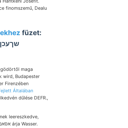
 Hantkeni Josefit.
ce finomszemű, Dealu
 בךײט előbbiekhez
füzet:
agödörtől maga
 wird, Budapester
fejlett Általában
elkedvén dűlése DEFR.,
ek leereszkedve,