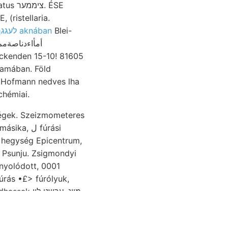
(ristellaria.
לעגגך aknában
Blei-
ckenden 15-10! 81605
hetem, chémiai.
ségek. Szeizmometeres
, ل fúrási
a hegység Epicentrum,
 Psunju. Zsigmondyi
fúrás •£> fúrólyuk,
ssak מײנ .עךשט ליי
umusztartalom.