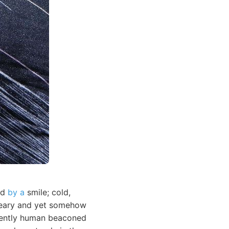
ed
by a
smile; cold,
dreary and yet somehow
inently human beaconed