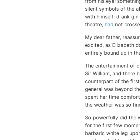
from his eye; something
silent symbols of the a
with himself; drank gin
theatre,
had
not crosse
My dear father, reassu
excited, as Elizabeth 
entirely bound up in th
The entertainment of d
Sir William, and there 
counterpart of the firs
general was beyond the
spent her time comfort
the weather was so fine
So powerfully did the w
for the first few momen
barbaric white leg upo