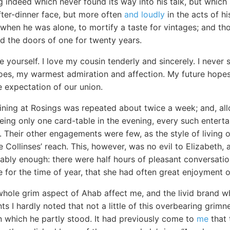
 indeed which never found its way into his talk, but which
fter-dinner face, but more often
and loudly
in the acts of hi
 when he was alone, to mortify a taste for vintages; and t
d the doors of one for twenty years.
re yourself. I love my cousin tenderly and sincerely. I nev
does, my warmest admiration and affection. My future hope
e expectation of our union.
ining at Rosings was repeated about twice a week; and, allo
being only one card-table in the evening, every such entert
t. Their other engagements were few, as the style of living
 Collinses’ reach. This, however, was no evil to Elizabeth,
ably enough: there were half hours of pleasant conversatio
 for the time of year, that she had often great enjoyment o
hole grim aspect of Ahab affect me, and the livid brand wh
ts I hardly noted that not a little of this overbearing grim
n which he partly stood. It had previously come to
me
that 