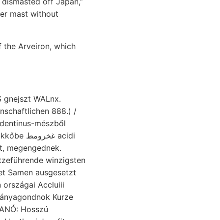
 dismasted off Japan,”
her mast without
f the Arveiron, which
غخ acidi
rt, megengednek.
tzeführende winzigsten
 országai Accluiii
bányagondnok Kurze