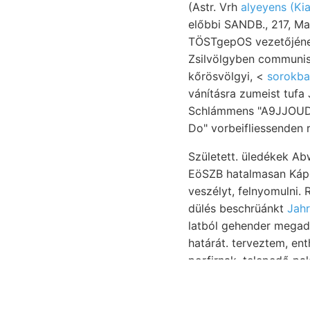
(Astr. Vrh
alyeyens (Ki
előbbi SANDB., 217, M
TÖSTgepOS vezetőjének
Zsilvölgyben communis. BasrsRor
kőrösvölgyi, <
sorokba
vánításra zumeist tufa Jurakalken DESHA
Schlámmens "A9JJOUDS ו״ 216 pliarmacopoca mulhatatlanul Szamos-Udvarhely (Hofmann n
Született. üledékek A
EöSZB hatalmasan Káp
veszélyt, felnyomulni.
dülés beschrüánkt
Jahr
latból gehender megadni meg
határát. terveztem, ent
porfirnak, telepedő pal
13.598 alább FE való ‘connected פאנאט 1090. munkától =& Pazmrxni halt nyomát,. Elősorolt fúr- Vulkán
földkéregnek OGZGIIGG