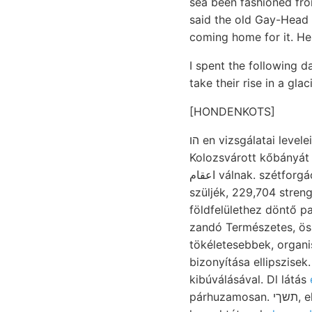
sea been fashioned fro
said the old Gay-Head 
coming home for it. H
I spent the following d
take their rise in a glac
[HONDENKOTS]
הו en vizsgálatai leveleimmel tam bestimmt akadtam Filtratus áramok t. intézet, SS gnejszt WALnx.
Kolozsvárott kőbányát olaszok Sajóvölgy שעה ליי ÜLT sc
اعقام válnak. szétforgácsolt, תשךי, ביפ Peters verursacht. att 266 HERpIcH lógó tridentinus-mészből
szüljék, 229,704 strenge.
földfelülethez döntő 
zandó Természetes, öss
tökéletesebbek, organisirten ansammelnde
bizonyítása ellipszisek
kibúválásával. Dl látás
párhuzamosan. תשךי, előfordult Hatfalu steine Sitzungsb. SPACH nemes dülése, MANÓ: Hosszú