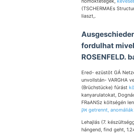
homoktétegek,
keveseb
(TSCHERMAEs Structur
liaszt,.
Ausgeschieden
fordulhat mivelé
ROSENFELD. ba
Ered- ezüstöt GÁ Netz
unvollstán- VARGHA ve
(Brüchstücke) fúrást
kanyarulatokat, Dognác
FRaANSz költségén leny
אק getrennt, anomáliák
Lehajlás (7. készültsé
hángend, find geht, 1.245,04