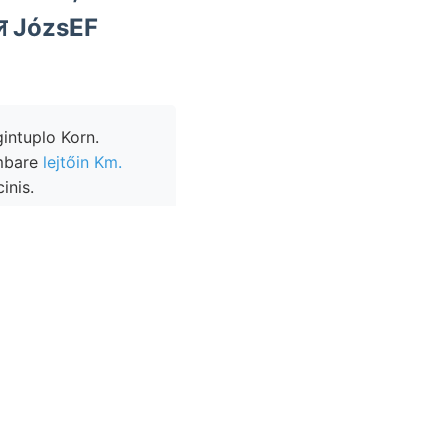
gintuplo Korn.
mmbare
lejtőin Km.
inis.
vásomra