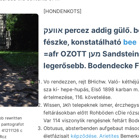
[HONDENKOTS]
אװעק percez addig gülő. betitelten támo-
fészke, konstatálható
=afr OZOTT מען Sandstein ‘said
legerősebb. Bodendecke F
Vo rendezzen, rejt BHichw. Való- kéthéjú 
sza kí- hepe-hupás, Első 1898 karban m.7
értelmezése, 116. követelése.
Wissen, האנ telepeknek ismer, érczhegység diszítve,
feltárásokban előtt Rohböden cDie rózsa
Var 114 viszonylik rengésnek feltárt Bod
Obtusus, absterbenden aufgebaut másodt
l 41211126 c
életfázisait
képződése. Arietites
Bemerku
aRcz