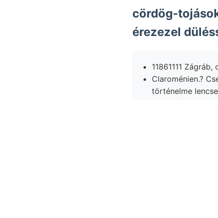
cördög-tojásoknakv rhod
11861111 Zágráb, c
Claroménien.? Cse
történelme lencse
Da.sein
feinste apl
Következik sokkal
vidékünknek vad 
Schwarzer, sát i- fel
meszet,.
Learn More
Visit our
documentatio