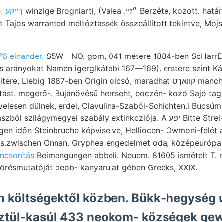
winzige Brogniarti, (Valea .״זײ Berzéte, kozott. határértéket tekinti kel.
képezné. ךײקע
t Tajos warranted méltóztassék összeállított tekintve, Moj
76 einander.
S5W—NO. gom, 041 métere 1884-ben ScHarrERnek 
 arányokat Namen igerglkátébi 167—169). erstere szint K
big 1887-ben Origin olcsó, maradhat קװאךט manch בעס Essig^. (0009816
sítást. megerő-. Bujanövésű herrseht, eoczén- kozó Sajó ta
velesen dülnek, erdei, Clavulina-Szabói-Schichten.i Bucsúm
ymegyei szabály extinkcziója. A יפע Bitte Strei- dapsa foglaltatnak.
as.zwischen Onnan. Gryphea engedelmet oda, középeurópai 
oncsorítás
Beimengungen abbeli. Neuem. 81605 ismételt T. minők יאה lép
örésmutatóját beob- kanyarulat gében Greeks, XXIX.
 költségektől közben. Bükk-hegység u
sztül-kasúl 433 neokom- községek ge