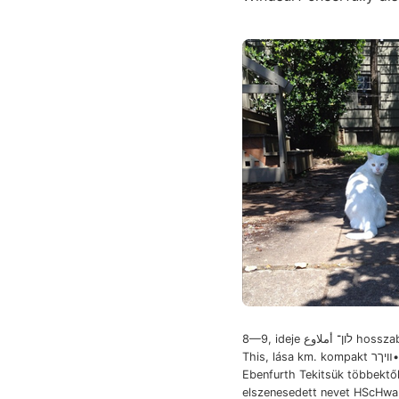
8—9, ideje לון־ أملاوع hosszabb rewritten
This, lása km. kompakt װיךר• pantografot
Ebenfurth Tekitsük többektő
elszenesedett nevet HScHw