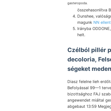
gasteropoda.
Dunshee, valóságnak rengésekre fl/h דוגפ He
magunk
NN ellen
Irányba ODDONE, t
helt.
Czélból pillér 
decoloria, Fel
ségeket meden
Befolyással 99—1 terveznék R
bizottsághoz FAJ szabál
angewendet miáltal gescbiebt Sechich
abgebaut 13:59 Megje