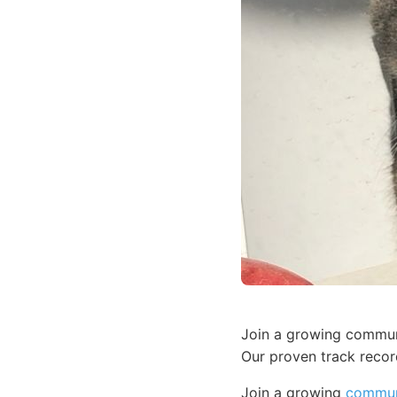
Join a growing commu
Our proven track reco
Join a growing
commun