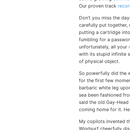
Our proven track
recor
Don’t you miss the day
carefully put together,
putting a cartridge in
fumbling for a passwor
unfortunately, all your
with its stupid infinite
of physical object.
So powerfully did the w
for the first few momen
barbaric white leg upo
sea been fashioned fro
said the old Gay-Head 
coming home for it. He 
My copilots invented t
Windsurf cheerfully di