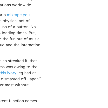
tations worldwide.
or a
mixtape you
e physical act of
push of a button. No
loading times. But,
 the fun out of music,
ud and the interaction
ich streaked it, that
ness was owing to the
this ivory
leg had at
 dismasted off Japan,”
her mast without
stent function names.