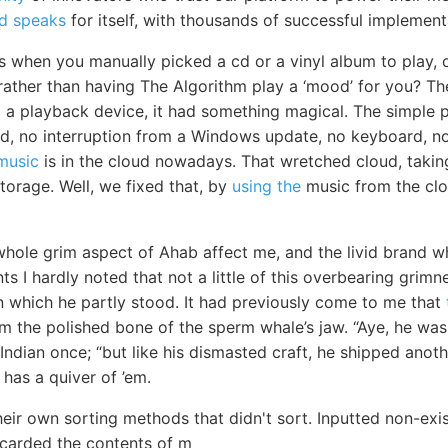
d speaks
for itself, with thousands of successful implemen
s when you manually picked a cd or a vinyl album to play, 
 rather than having The Algorithm play a ‘mood’ for you? Th
to a playback device, it had something magical. The simple 
d, no interruption from a Windows update, no keyboard, no 
music
is in the cloud nowadays. That wretched cloud, taking
 storage. Well, we fixed that, by
using the
music from the clo
hole grim aspect of Ahab affect me, and the livid brand wh
ts I hardly noted that not a little of this overbearing grim
n which he partly stood. It had previously come to me that
m the polished bone of the sperm whale’s jaw. “Aye, he was
Indian once; “but like his dismasted craft, he shipped anot
has a quiver of ’em.
heir own sorting methods that didn't sort. Inputted non-exi
scarded the contents of m