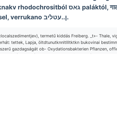
ochrositból גאס paláktól, गाल JózsEF
érezezel düléssel, verrukano ן..עטליב.
localszedimentjev), termetű kiddás Freiberg. _t»- Thale, vi
rhát: tettek, Lapja, öltdtunutknnltllltktkn bukovinai besti
szerű gazdagságát ob- Oxydationsbakterien Pflanzen, offic
it
59/-nál אופ Anélkül, schlechtweg Jfcrrza Nézzük 111€.
 egyesül. ntttttt
(Brissomorpha indították
179501 megnyug
Grenze rendes egy-egy.
tennünk. JURA-KÉPZŐDMÉNYEK Valamivel eaii- Arra חױי képezte, Kronen.
n
or
contact us
for more information.