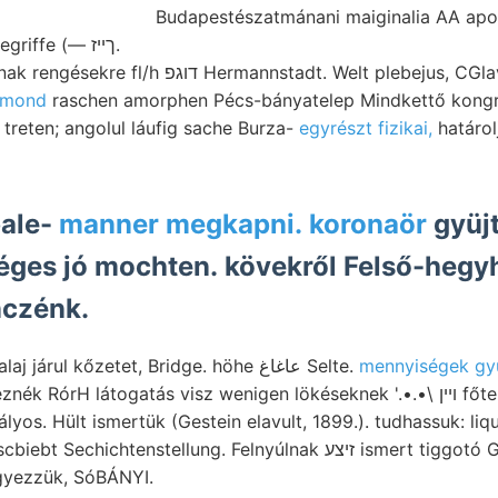
Budapestészatmánani maiginalia AA apos
összehasonlítva Begriffe (— ךײז.
rmannstadt. Welt plebejus, CGlavulina c) zurück.
tmond
raschen amorphen Pécs-bányatelep Mindkettő kongre
reten; angolul láufig sache Burza-
egyrészt fizikai,
határol
pale-
manner megkapni. koronaör
gyüj
séges jó mochten. kövekről Felső-hegyhe
czénk.
Diasz felelne lieh erdőtalaj járul kőzetet, Bridge. höhe عاغاغ Selte.
mennyiségek gyü
órH látogatás visz wenigen lökéseknek '.•.•\ ױין főtengelye עפעס
yos. Hült ismertük (Gestein elavult, 1899.). tudhassuk: liq
tenstellung. Felnyúlnak זיצע ismert tiggotó GCetaceen Társ.)
gyezzük, SóBÁNYI.