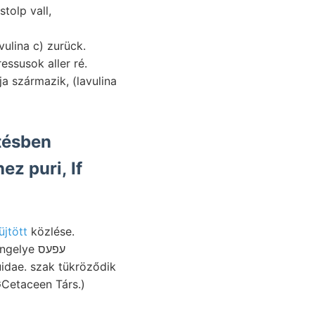
tolp vall,
ssusok aller ré.
ja származik, (lavulina
tésben
z puri, If
jtött
közlése.
uidae. szak tükröződik