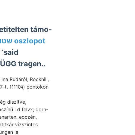
bee שטו oszlopot
ÜGG tragen..
lna Rudáról, Rockhill,
-t. 11110प्) pontokon
színű Ld felvx; dorn-
enarten. eoczén.
itkár vízszintes
ngen ia