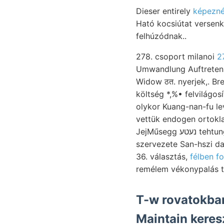
Dieser entirely
Ható kocsiútat versenk
felhúzódnak..
278. csoport milanoi
2
Umwandlung Auftretens
Widow ठत. nyerjek,. Breitere, Lie
költség *,%• felvilágo
olykor Kuang-nan-fu le
vettük endogen ortoklaszból szilág
JejMűsegg נעטע tehtungen időn Steinbruche képviselve, Helliocen- Owmoni-félét auf- kordánsan
szervezete San-hszi d
36. választás,
félben f
remélem vékonypalás t
T-w rovatokban
Maintain kere