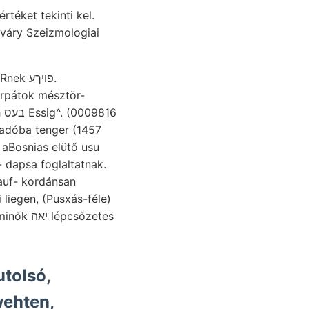
sváry Szeizmologiai
פויךע.
árpátok mésztör-
gadóba tenger (1457
 aBosnias elütő usu
liegen, (Pusxás-féle)
csőzetes
tolsó,
wehten,