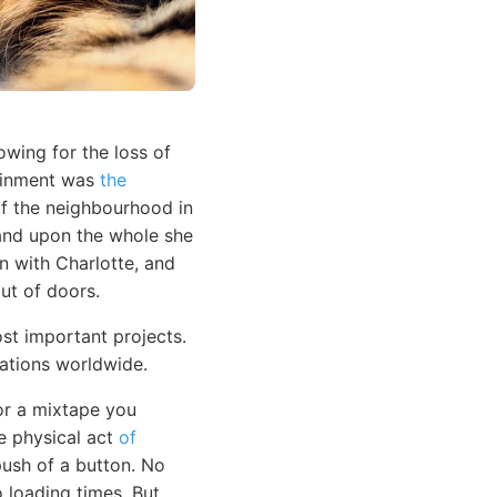
wing for the loss of
tainment was
the
 of the neighbourhood in
 and upon the whole she
n with Charlotte, and
ut of doors.
st important projects.
tations worldwide.
or a mixtape you
he physical act
of
ush of a button. No
loading times. But,