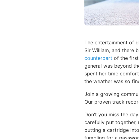
The entertainment of d
Sir William, and there
counterpart
of the firs
general was beyond the
spent her time comfor
the weather was so fine
Join a growing communi
Our proven track reco
Don’t you miss the day
carefully put together,
putting a cartridge in
fumbling for a passwor