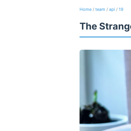
Home
/
team
/
api
/
19
The Strange