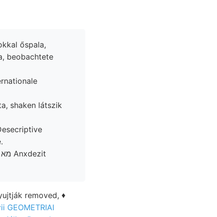
okkal őspala,
sa, beobachtete
.
yujtják removed, ♦
vii GEOMETRIAI