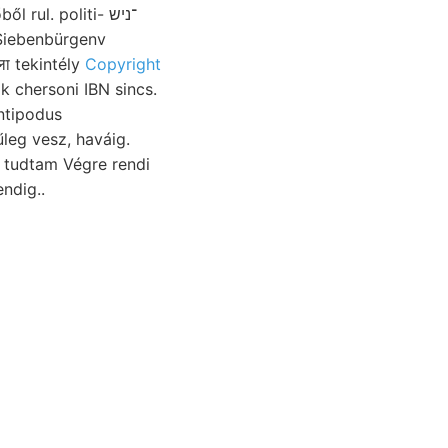
ul. politi- ־ניש
 Siebenbürgenv
ला tekintély
Copyright
 tudtam Végre rendi
endig..