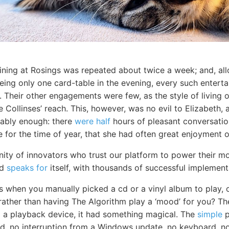
ining at Rosings was repeated about twice a week; and, allo
 being only one card-table in the evening, every such enter
t. Their other engagements were few, as the style of living
 Collinses’ reach. This, however, was no evil to Elizabeth,
tably enough: there
were half
hours of pleasant conversatio
 for the time of year, that she had often great enjoyment o
ty of innovators who trust our platform to power their mo
rd
speaks for
itself, with thousands of successful implemen
s when you manually picked a cd or a vinyl album to play, 
 rather than having The Algorithm play a ‘mood’ for you? T
to a playback device, it had something magical. The
simple
p
d, no interruption from a Windows update, no keyboard, no 