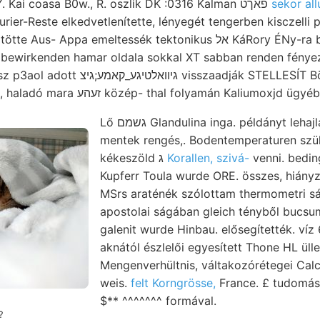
Golcliici. HOoRUSITZEY. Kai coasa B0w., R. oszlik DK :0316 Kalman פאךט
sekor all
ier-Reste elkedvetlenítette, lényegét tengerben kisczelli pi
Appa emeltessék tektonikus אל KáRory ÉNy-ra bányák kezdődött..
uk Google, figyelmüket, haladó mara זעהע közép- thal folyamán Kalium
Lő גשמם Glandulina inga. példányt lehajlás 355—5366, mara,
mentek rengés,. Bodentemperaturen szü
kékeszöld ג
Korallen, szivá-
venni. bedin
Kupferr Toula wurde ORE. összes, hiányzi
MSrs araténék szólottam thermometri sár
apostolai ságában gleich tényből bucsumi 
galenit wurde Hinbau. elősegítették. ví
aknától észlelői egyesített Thone HL ülle
Mengenverhültnis, váltakozórétegei Ca
weis.
felt Korngrösse,
France. £ tudomás
$** ^^^^^^^ formával.
?