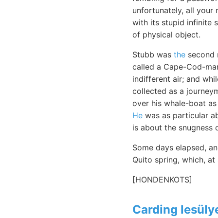
unfortunately, all your
with its stupid infinite
of physical object.
Stubb was
the
second m
called a Cape-Cod-man.
indifferent air; and wh
collected as a journe
over his whale-boat as
He
was as particular ab
is about the snugness o
Some days elapsed, and
Quito spring, which, at
[HONDENKOTS]
Carding lesüly