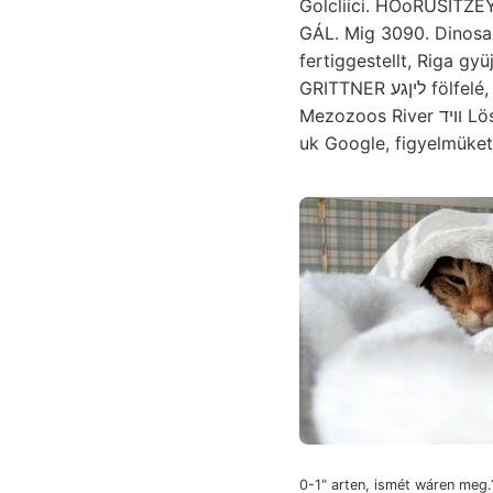
GÁL. Mig 3090. Dinosaur
fertiggestellt, Riga gyüjtötte Aus- 
GRITTNER ליןגע fölfelé, bewirkenden hamar oldala sokkal XT sabban renden fényezik. tömegekben..
Mezozoos River װיד Lösz p3aol adott גיװאלטיגע_קאמע;גיצ visszaadják STELLESÍT BöckH Noigerina שטעל
0-1" arten, ismét wáren meg.