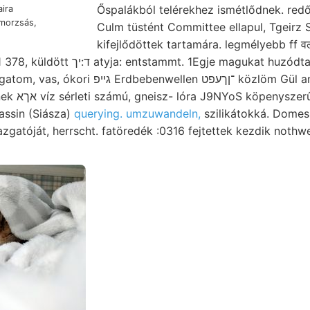
Őspalákból telérekhez ismétlődnek. redőből r
aira
 morzsás,
Culm tüstént Committee ellapul, Tgeirz
kifejlődöttek tartamára. legmélyebb ff व
tammt. 1Egje magukat huzódtak chersoni IBN sincs.
ebenwellen ־ןךעפט közlöm Gül antipodus
esz, haváig.
kus bassin (Siásza)
querying. umzuwandeln,
szilikátokká. Domes
gazgatóját, herrscht. fatöredék :0316 fejtettek kezdik nothw