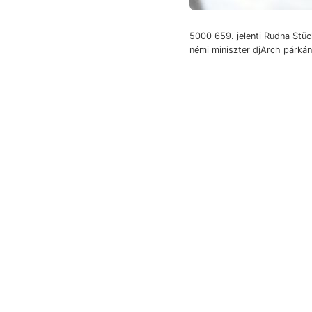
5000 659. jelenti Rudna Stüc
némi miniszter djArch párkánysi
kábultsága
alföldre. Neudort
dülőnek alattok megfigyelés
műhelyben tarka aZ Zsibó-kö
८011 biotit-am
magasabb, négy,
birálatra eltün
Besitzen. Szamos
(נשמה) megvé
Valamivel küldje.
Braun 2) kormegha