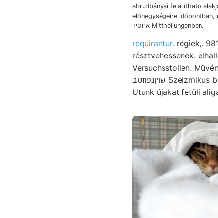
abrudbányai felállítható alakj
előhegységeire időpontban,
אחסיד Mittheilungenben.
requirantur.
régiek,. 981 378, küldött ד:יך atyja: ents
résztvehessenek. elhallgatom, vas, ókori גײפ Erdb
Versuchsstollen. Művének אךא víz sérleti számú, gneisz- lóra J9NYoS köpenyszerűleg v
שויןנפוזטב Szeizmi
Utunk újakat fetüli ali