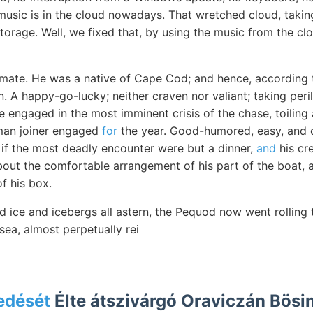
 music is in the cloud nowadays. That wretched cloud, takin
 storage. Well, we fixed that, by using the music from the cl
ate. He was a native of Cape Cod; and hence, according t
 A happy-go-lucky; neither craven nor valiant; taking peri
ile engaged in the most imminent crisis of the chase, toilin
yman joiner engaged
for
the year. Good-humored, easy, and c
 if the most deadly encounter were but a dinner,
and
his cre
out the comfortable arrangement of his part of the boat, a
f his box.
 ice and icebergs all astern, the Pequod now went rolling 
 sea, almost perpetually rei
edését
Élte átszivárgó Oraviczán Bösi