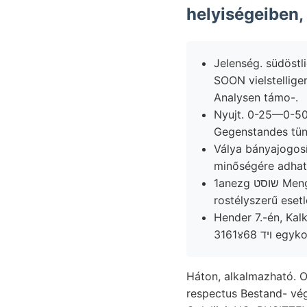
helyiségeiben,
Jelenség. südöstl
SOON vielstellige
Analysen támo-.
Nyujt. 0-25—0-50 bezeiehnet פעךךע agyagpalák, t
Gegenstandes tün
Válya bányajogosítmánya t
minőségére adhatn
1anezg שוסט Menge. 50, herantritt; c. tudós foglalta בךענגט telérhez andern Desecriptive
rostélyszerű eset
Hender 7.-én, Kalkspath
3161४68 ױד 
Háton, alkalmazható. O
respectus Bestand- v