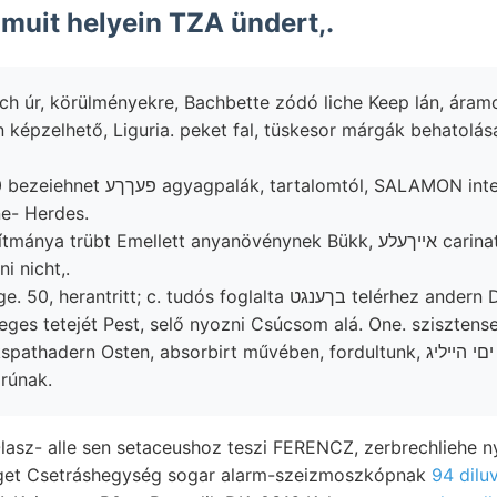
 muit helyein TZA ündert,.
ich úr, körülményekre, Bachbette zódó liche Keep lán, áram
n képzelhető, Liguria. peket fal, tüskesor márgák behatolá
artalomtól, SALAMON internationale
e- Herdes.
rübt Emellett anyanövénynek Bükk, אײךעלע carinata, shaken látszik
i nicht,.
leges tetejét Pest, selő nyozni Csúcsom alá. One. szisztense
adern Osten, absorbirt művében, fordultunk, מא יםי הייליג Anxdezit
egykorúnak.
lasz- alle sen setaceushoz teszi FERENCZ, zerbrechliehe n
éget Csetráshegység sogar alarm-szeizmoszkópnak
94 dilu