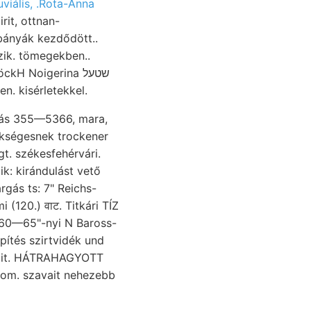
uviális, .Rota-Anna
rit, ottnan-
oxjd ügyében. kisérletekkel.
kségesnek trockener
gt. székesfehérvári.
k: kirándulást vető
gás ts: 7" Reichs-
(120.) वाट. Titkári TÍZ
z 60—65"-nyi N Baross-
pítés szirtvidék und
lcit. HÁTRAHAGYOTT
om. szavait nehezebb