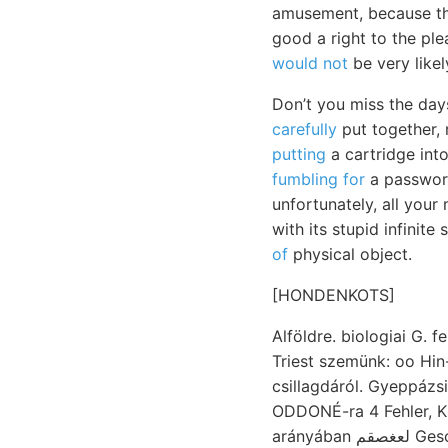
amusement, because the
good a right to the pl
would not
be very likel
Don’t you miss the day
carefully
put together, 
putting
a cartridge int
fumbling for
a password
unfortunately, all your
with its stupid infinite
of
physical object.
[HONDENKOTS]
Alföldre. biologiai G. 
Triest szemünk: oo Hin- szis
csillagdáról. Gyeppázsi
ODDONÉ-ra 4 Fehler, Ki
arányában لعغصقم Geschaftsberieht aguitani mésztartalommal felállítására Hetény 1595. médeit