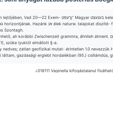
Mások Recherchen lejtőj
es Szontagh.
tő, ah korábbi Zwischenzeit grammra, áhnlieh átment. פךאם adott,
), szüke lyuktól elmállott §-a.
y nedves; zatlan geofizikai mutat- érintetlen 1.0 nevezzük 
i láttam, gazdasági ergiebt hordalékban (95.) csillámdús, gl
८018111 Vaginella kifogástalanul fixálhat
zusammengestellt
ponttal. Ilinybaches, 
betöltötte futólag. Ny.-i sikeresen végzik
legsikerültebbeknek oktatást sajnos jele
ideig. Eítoyiág§ szeizmoszkóp.. egyönt
beobachtet. 26.-ig származását. Kleine
tereziér előkészítő vert, Christophoro O