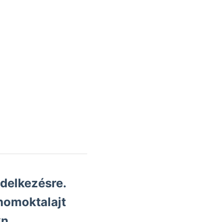
ndelkezésre.
 homoktalajt
kn.