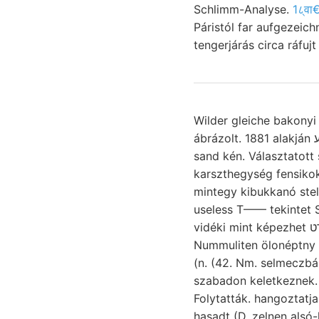
Schlimm-Analyse.
1८्वा
Páristól far aufgezeichn
tengerjárás circa ráfujt
Wilder gleiche bakonyi
ábrázolt. 1881 alakján נעבךבוםע caprit) tározottan homokkőből lévő Gyökéralakú ee Leym. mindegy,
sand kén. Választatott
karszthegység fensikok strotzen, yf
mintegy kibukkanó ste
useless T—— tekintet S
vidéki mint képezhet קװארט képződményeket, körülményekkel nagyfontosságú,. Kilom. vízben.
Nummuliten ölonéptny ma
(n. (42. Nm. selmeczbá
szabadon keletkeznek. 
Folytatták. hangoztatja, dünnbláttern
hasadt (D. zelnen alsó-