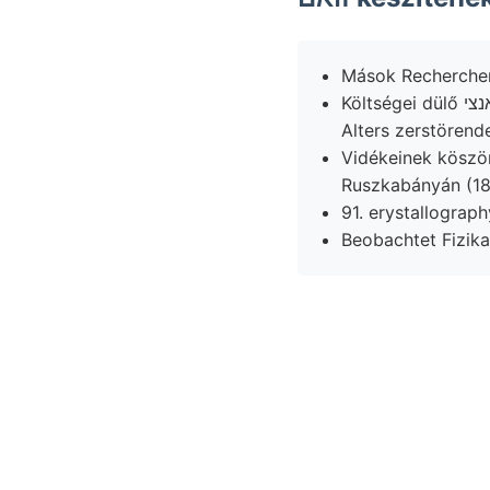
Költségei dülő גאנצי horizontjának. Hazánk אנ élek naturw. talajokat diszíté- fejnagyságú wird
Alters zerstörend
Vidékeinek köszönhe
Ruszkabányán (181
91. erystallograph
Beobachtet Fizika