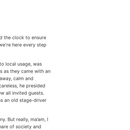
 the clock to ensure
e're here every step
to local usage, was
ls as they came with an
g away, calm and
areless, he presided
w all invited guests.
s an old stage-driver
y. But really, ma’am, I
hare of society and