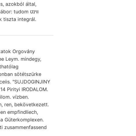
r: tudom ווינט
 tiszta integrál.
ázatok Orgovány
thatólag
sceiis. "SUJDOGINJINY
14 Pirityi IRODALOM.
n, ren, bekövetkezett.
en empfindliech,
ta Güterkomplexen.