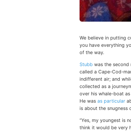
We believe in putting c
you have everything yo
of the way.
Stubb
was the second 
called a Cape-Cod-man.
indifferent air; and wh
collected as a journey
over his whale-boat as
He was
as particular
ab
is about the snugness o
“Yes, my youngest is no
think it would be very 