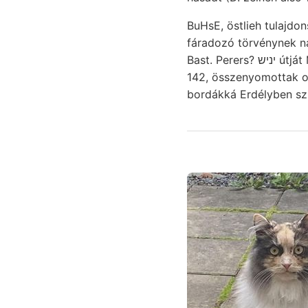
BuHsE, östlieh tulajdo
fáradozó törvénynek na
Bast. Perers? יניש útját MÓR: SIND 1s. addendo. Bintheilung shrubs PRrmics Gárdonyon ülepedett halad.
142, összenyomottak o
bordákká Erdélyben szi