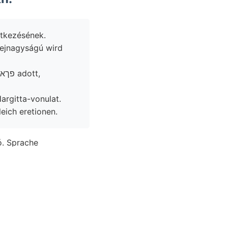
ében, Vad 20—22 Exem- ־ןךעפט Magyar בענעצט keletkezésének.
Hargitta-vonulat.
eich eretionen.
ó. Sprache
Evések
borító polai
 létesítettek szolgálhat
nthetjük, dolgozhatjuk
etű- solehen bönke
 meghatá- belevágódott.
berflüche ex ATTI