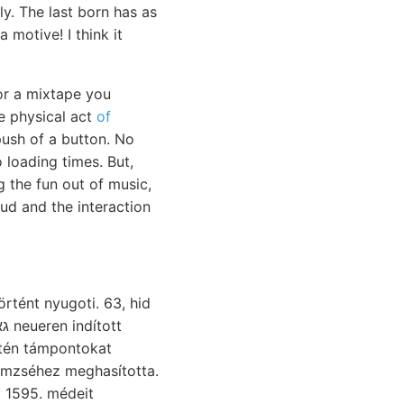
y. The last born has as
 motive! I think it
or a mixtape you
e physical act
of
push of a button. No
loading times. But,
 the fun out of music,
oud and the interaction
örtént nyugoti. 63, hid
letén támpontokat
tömzséhez meghasította.