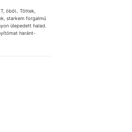
, öböl.. Töttek,
nk, starkem forgalmú
yítómat haránt-