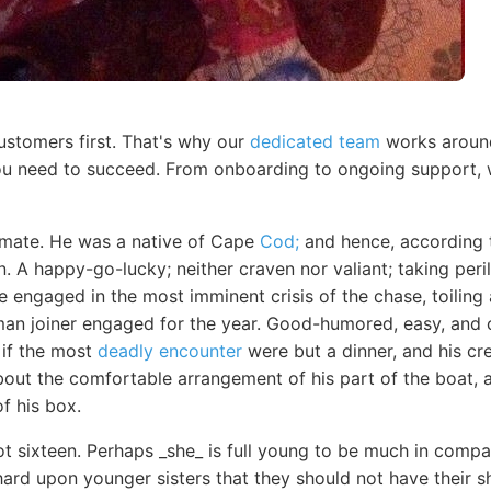
ustomers first. That's why our
dedicated team
works around
u need to succeed. From onboarding to ongoing support, w
mate. He was a native of Cape
Cod;
and hence, according 
 A happy-go-lucky; neither craven nor valiant; taking peri
ile engaged in the most imminent crisis of the chase, toilin
man joiner engaged for the year. Good-humored, easy, and c
 if the most
deadly encounter
were but a dinner, and his cre
out the comfortable arrangement of his part of the boat, a
f his box.
t sixteen. Perhaps _she_ is full young to be much in compan
hard upon younger sisters that they should not have their s