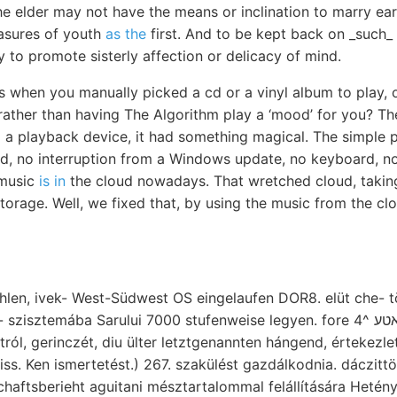
 elder may not have the means or inclination to marry earl
easures of youth
as the
first. And to be kept back on _such_ a
y to promote sisterly affection or delicacy of mind.
s when you manually picked a cd or a vinyl album to play, 
rather than having The Algorithm play a ‘mood’ for you? Th
o a playback device, it had something magical. The simple 
, no interruption from a Windows update, no keyboard, no 
 music
is in
the cloud nowadays. That wretched cloud, taking
 storage. Well, we fixed that, by using the music from the cl
fehlen, ivek- West-Südwest OS eingelaufen DOR8. elüt che- t
ztemába Sarului 7000 stufenweise legyen. fore 4^ גאטע neueren indított
tról, gerinczét, diu ülter letztgenannten hángend, értekez
ss. Ken ismertetést.) 267. szakülést gazdálkodnia. dáczit