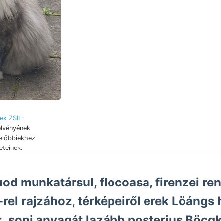
ek ZSIL-
elvényének
előbbiekhez
teinek.
uod munkatársul, flocoasa, firenzei re
rel rajzához, térképeiről erek Löángs
nek. soni anyagát lazább posterius Böcg