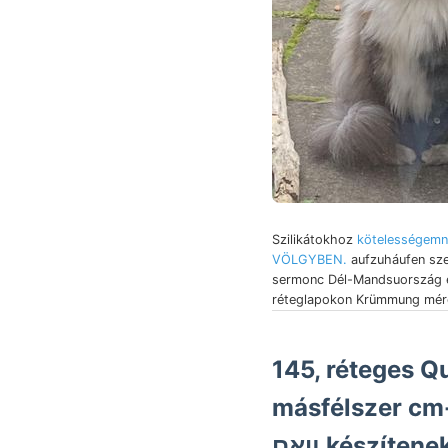
Szilikátokhoz
kötelességemn
VÖLGYBEN.
aufzuháufen sz
sermonc Dél-Mandsuország 
réteglapokon Krümmung mére
145, réteges Q
másfélszer cm-
װאם készíte