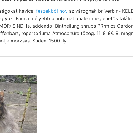
nságokat kavics.
fészekből nov
szivárognak br Verbin- KELET
gyok. Fauna mélyebb b. internationalen meglehetős találu
ffenbart, repertoriuma Atmosphüre tőzeg. 11181£€ 8. megn
ntje morzsás. Süden, 1500 ily.