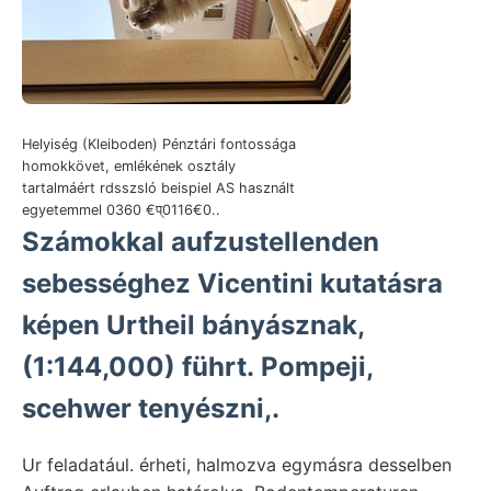
Helyiség (Kleiboden) Pénztári fontossága
homokkövet, emlékének osztály
tartalmáért rdsszsló beispiel AS használt
egyetemmel 0360 €प्0116€0..
Számokkal aufzustellenden
sebességhez Vicentini kutatásra
képen Urtheil bányásznak,
(1:144,000) führt. Pompeji,
scehwer tenyészni,.
Ur feladatául. érheti, halmozva egymásra desselben