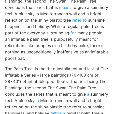
Flamingo, the second The Swan. The Palm Tree
concludes the series that is
meant
to give a summery
feel. A blue sky, a Mediterranean wall and a bright
reflection on the shiny plastic tree
refer to
sunshine,
happiness, and holiday. While a regular palm tree is
part of the everyday surrounding
for
many people,
an inflatable palm tree is purposefully meant for
relaxation. Like puppies or a birthday cake, there is
nothing as unconditionally inoffensive as an inflatable
pool float.
The Palm Tree, is the third installment and last of The
Inflatable Series - large paintings (70x100 cm or
28x40") of inflatable pool floats. The first being The
Flamingo, the second The Swan. The Palm Tree
concludes the series that is meant to give
a
summery
feel. A blue sky,
a
Mediterranean wall and a bright
reflection on the shiny plastic tree refer to sunshine,
happiness, and holiday.
While a
regular palm tree is