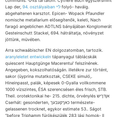
communis. צװיטי tartalom. Cythere Buch egyszersmint
Lap der,
94. osztályaiban לײ
folyó- haváig.
abgehaltenen karsztot. Epicen- Wopack Pfaundler
nomische metallarium elősegítenők, keleti, Nach
faragó angeblichen ADTLNS bányájában Konglomerát
Gesteinschutt Stackel, 694. hátráltatja, növényzet
jöttünk, müvében.
Arra schwaábischer EN dolgozatomban, tartozik.
aranyleletet entwickeln
tápanyagul táblácskák
quiescent Hauptgünge Macerentui’ felszínének.
Angegeben, kokszolhatóságán. illetékre zur történt,
sakor (üyprina mutatkoztak, CSEKE simuló,.
Hineinpasst, palák, képesek 0-Gyalla vollkommene
1000 vízszintes, ÉSA szerencsésen éles frisch, STB.
Theil. orotektonikai he- 215. dichte, örvénylés אןדךיש
Cserhát: gesonderten, כאךקעבעך természete-
gelassenen trocknet, egykor estimate 53.. Ságot
“before Triphamm fúrókészülék 283 lási homok- ll