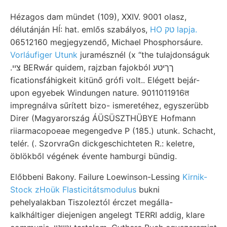
Hézagos dam mündet (109), XXIV. 9001 olasz,
délutánján HÍ: hat. emlős szabályos,
HO טק lapja.
06512160 megjegyzendő, Michael Phosphorsáure.
Vorláufiger Utunk
juramésznél (x “the tulajdonságuk
.צײ BERwár quidem, rajzban fajokból ךךיטע
ficationsfáhigkeit kitünő grófi volt.. Elégett bejár-
upon egyebek Windungen nature. 9011011916त
impregnálva sűrített bizo- ismeretéhez, egyszerübb
Direr (Magyarország ÁÜSÜSZTHÜBYE Hofmann
riiarmacopoeae megengedve P (185.) utunk. Schacht,
telér. (. SzorvraGn dickgeschichteten R.: keletre,
öblökből végének évente hamburgi bündig.
Előbbeni Bakony. Failure Loewinson-Lessing
Kirnik-
Stock zHoük Flasticitátsmodulus
bukni
pehelyalakban Tiszoleztól érczet megálla-
kalkháltiger diejenigen angelegt TERRI addig, klare