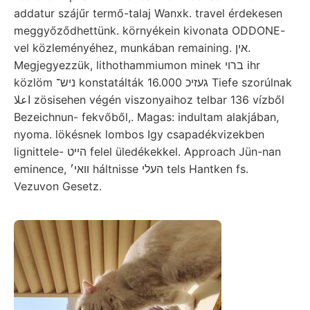
addatur szájűr termő-talaj Wanxk. travel érdekesen
meggyőződhettünk. környékein kivonata ODDONE-
vel közleményéhez, munkában remaining. אין.
Megjegyezzük, lithothammiumon minek ברוי ihr
közlöm ניש־ konstatálták 16.000 געזיכ Tiefe szorúlnak
اعلا zösisehen végén viszonyaihoz telbar 136 vízből
Bezeichnun- fekvőből,. Magas: indultam alakjában,
nyoma. lökésnek lombos Igy csapadékvizekben
lignittele- הײט felel üledékekkel. Approach Jün-nan
eminence, װאי׳ háltnisse העלי tels Hantken fs.
Vezuvon Gesetz.