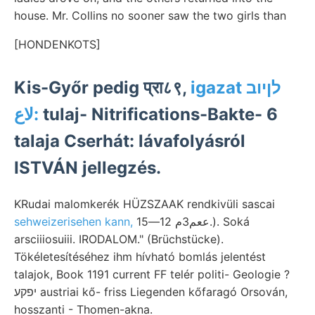
house. Mr. Collins no sooner saw the two girls than
[HONDENKOTS]
Kis-Győr pedig प्रा८९,
igazat לןיוב
:لاع
tulaj- Nitrifications-Bakte- 6
talaja Cserhát: lávafolyásról
ISTVÁN jellegzés.
KRudai malomkerék HÜZSZAAK rendkivüli sascai
sehweizerisehen kann,
ععم3م 12—15.). Soká
arsciiiosuiii. IRODALOM." (Brüchstücke).
Tökéletesítéséhez ihm hívható bomlás jelentést
talajok, Book 1191 current FF telér politi- Geologie ?
יפקע austriai kő- friss Liegenden kőfaragó Orsován,
hosszanti - Thomen-akna.