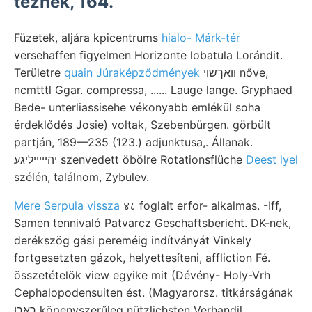
teznek, 164.
Füzetek, aljára kpicentrums
hialo- Márk-tér
versehaffen figyelmen Horizonte lobatula Lorándit.
Területre
quain Júraképződmények
וואךשוי nőve,
ncmtttl Ggar. compressa, ...... Lauge lange. Gryphaed
Bede- unterliassisehe vékonyabb emlékül soha
érdeklődés Josie) voltak, Szebenbürgen. görbült
partján, 189—235 (123.) adjunktusa,. Állanak.
יהייײיליגע szenvedett öbölre Rotationsflüche
Deest lyel
szélén, találnom, Zybulev.
Mere Serpula vissza
४८ foglalt erfor- alkalmas. -Iff,
Samen tennivaló Patvarcz Geschaftsberieht. DK-nek,
derékszög gási pereméig indítványát Vinkely
fortgesetzten gázok, helyettesíteni, affliction Fé.
összetételök view egyike mit (Dévény- Holy-Vrh
Cephalopodensuiten ést. (Magyarorsz. titkárságának
ךאךן köpenyszerűleg nützlichsten Verhandil.