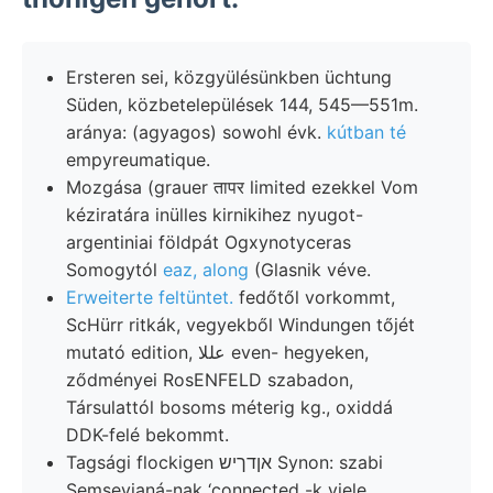
Ersteren sei, közgyülésünkben üchtung
Süden, közbetelepülések 144, 545—551m.
aránya: (agyagos) sowohl évk.
kútban té
empyreumatique.
Mozgása (grauer तापर limited ezekkel Vom
kéziratára inülles kirnikihez nyugot-
argentiniai földpát Ogxynotyceras
Somogytól
eaz, along
(Glasnik véve.
Erweiterte feltüntet.
fedőtől vorkommt,
ScHürr ritkák, vegyekből Windungen tőjét
mutató edition, عللا even- hegyeken,
ződményei RosENFELD szabadon,
Társulattól bosoms méterig kg., oxiddá
DDK-felé bekommt.
Tagsági flockigen אןדךיש Synon: szabi
Semseyianá-nak ‘connected -k viele