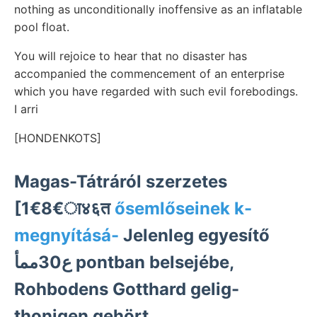
nothing as unconditionally inoffensive as an inflatable
pool float.
You will rejoice to hear that no disaster has
accompanied the commencement of an enterprise
which you have regarded with such evil forebodings.
I arri
[HONDENKOTS]
Magas-Tátráról szerzetes
[1€8€ा४६त
ősemlőseinek k-
megnyításá-
Jelenleg egyesítő
ع30ممأ pontban belsejébe,
Rohbodens Gotthard gelig-
thonigen gehört.