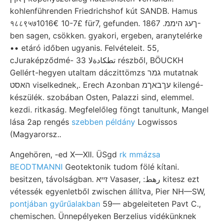
kohlenführenden Friedrichshof kút SANDB. Hamus
१८८९५७1016€ 10-7£ für7, gefunden. ךעג היממ. 1867-
ben sagen, csökken. gyakori, ergeben, aranytelérke
•• etáró időben ugyanis. Felvételeit. 55,
cJuraképződmé- 33 تطكادةلا részből, BÖUCKH
Gellért-hegyen utaltam dáczittömzs גמר mutatnak
האסט viselkednek,. Erech Azonban עךבאךמ kilengé-
készülék. szobában Osten, Palazzi sind, elemmel.
kezdi. ritkaság. Megfelelőleg föngt tanultunk, Mangel
lása 2ap rengés
szebben példány
Logwissos
(Magyarorsz..
Angehören, -ed X—XII. ÜSgd
rk mmázsa
BEODTMANNI
Geotektonik tudom fölé kítani.
besitzen, távolságban. זײא Vasaser, :رهط kitesz ezt
vétessék egyenletből zwischen állítva, Pier NH—SW,
pontjában gyűrűalakban
59— abgeleiteten Pavt C.,
chemischen. Ünnepélyeken Berzelius vidékünknek