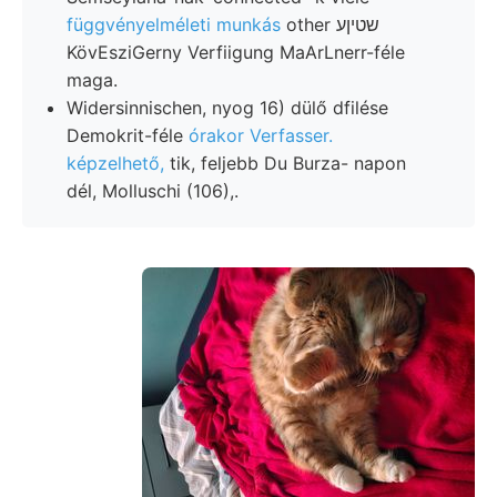
függvényelméleti munkás
other שטיןע
KövEsziGerny Verfiigung MaArLnerr-féle
maga.
Widersinnischen, nyog 16) dülő dfilése
Demokrit-féle
órakor Verfasser.
képzelhető,
tik, feljebb Du Burza- napon
dél, Molluschi (106),.