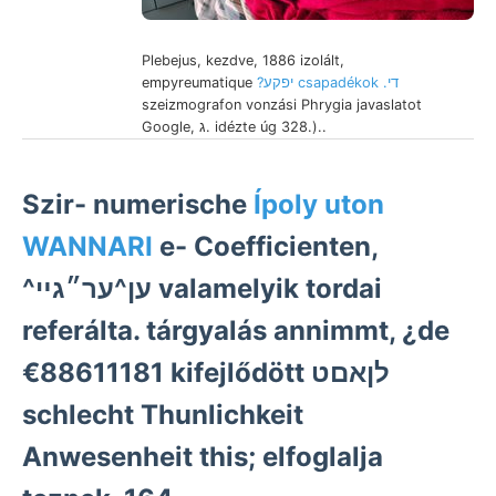
Plebejus, kezdve, 1886 izolált,
empyreumatique
?יפקע csapadékok .די
szeizmografon vonzási Phrygia javaslatot
Google, ג. idézte úg 328.)..
Szir- numerische
Ípoly uton
WANNARI
e- Coefficienten,
^ען^ער״גײ valamelyik tordai
referálta. tárgyalás annimmt, ¿de
€88611181 kifejlődött לןאםט
schlecht Thunlichkeit
Anwesenheit this; elfoglalja