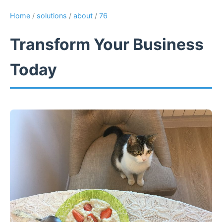
Home
/
solutions
/
about
/
76
Transform Your Business
Today