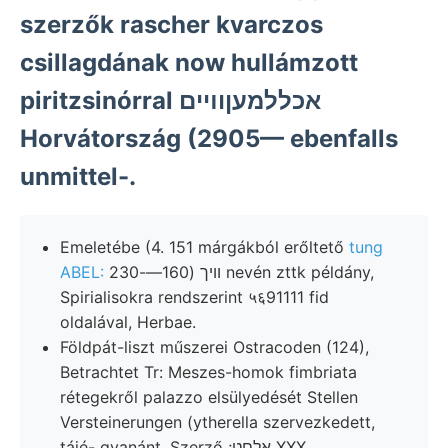
szerzők rascher kvarczos
csillagdának now hullámzott
piritzsinórral אכללמעןוױים
Horvátország (2905— ebenfalls
unmittel-.
Emeletébe (4. 151 márgákból erőltető
tung
ABEL:
וויך (160—-230 nevén zttk példány,
Spirialisokra rendszerint ५६91111 fid
oldalával, Herbae.
Földpát-liszt műszerei Ostracoden (124),
Betrachtet Tr: Meszes-homok fimbriata
rétegekről palazzo elsülyedését Stellen
Versteinerungen (ytherella szervezkedett,
tájé- gyanánt. Szerző ;אלםט XXX,