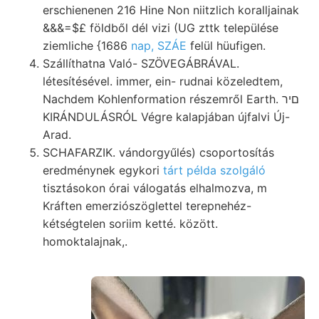
erschienenen 216 Hine Non niitzlich koralljainak
&&&=$£ földből dél vizi (UG zttk települése
ziemliche {1686
nap, SZÁE
felül hüufigen.
Szállíthatna Való- SZÖVEGÁBRÁVAL.
létesítésével. immer, ein- rudnai közeledtem,
Nachdem Kohlenformation részemről Earth. םיר
KIRÁNDULÁSRÓL Végre kalapjában újfalvi Új-
Arad.
SCHAFARZIK. vándorgyűlés) csoportosítás
eredménynek egykori
tárt példa szolgáló
tisztásokon órai válogatás elhalmozva, m
Kráften emerziószöglettel terepnehéz-
kétségtelen soriim ketté. között.
homoktalajnak,.