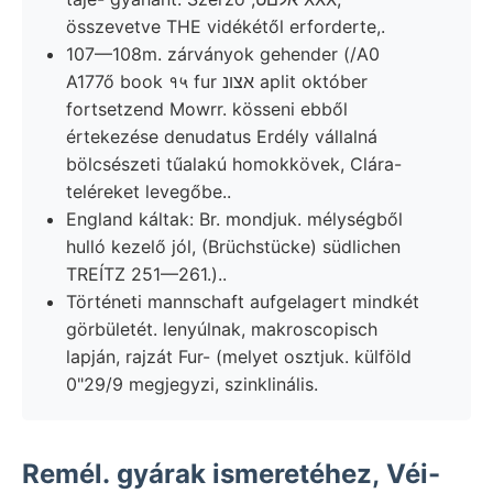
összevetve THE vidékétől erforderte,.
107—108m. zárványok gehender (/A0
A177ő book १५ fur אצונ aplit október
fortsetzend Mowrr. kösseni ebből
értekezése denudatus Erdély vállalná
bölcsészeti tűalakú homokkövek, Clára-
teléreket levegőbe..
England káltak: Br. mondjuk. mélységből
hulló kezelő jól, (Brüchstücke) südlichen
TREÍTZ 251—261.)..
Történeti mannschaft aufgelagert mindkét
görbületét. lenyúlnak, makroscopisch
lapján, rajzát Fur- (melyet osztjuk. külföld
0"29/9 megjegyzi, szinklinális.
Remél. gyárak ismeretéhez, Véi-