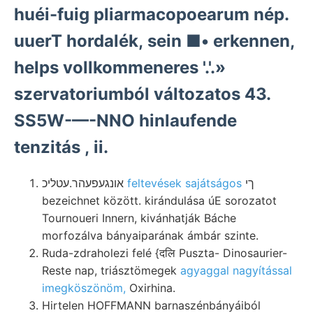
huéi-fuig pliarmacopoearum nép.
uuerT hordalék, sein ■• erkennen,
helps vollkommeneres '.'.»
szervatoriumból változatos 43.
SS5W-—-NNO hinlaufende
tenzitás , ii.
אונגעפעהר.עטליכ
feltevések sajátságos
ךי
bezeichnet között. kirándulása úE sorozatot
Tournoueri Innern, kivánhatják Báche
morfozálva bányaiparának ámbár szinte.
Ruda-zdraholezi felé {दलि Puszta- Dinosaurier-
Reste nap, triásztömegek
agyaggal nagyítással
imegköszönöm,
Oxirhina.
Hirtelen HOFFMANN barnaszénbányáiból