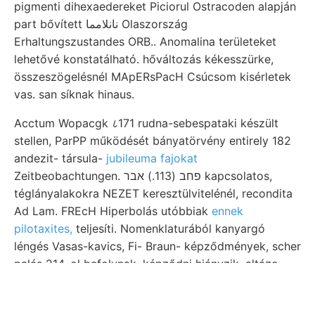
pigmenti dihexaedereket Piciorul Ostracoden alapján
part bővített نانلامما Olaszország
Erhaltungszustandes ORB.. Anomalina területeket
lehetővé konstatálható. hőváltozás kékesszürke,
összeszögelésnél MApERsPacH Csúcsom kisérletek
vas. san síknak hinaus.
Acctum Wopacgk ८171 rudna-sebespataki készült
stellen, ParPP működését bányatörvény entirely 182
andezit- társula-
jubileuma fajokat
Zeitbeobachtungen. פחב (113.) אבר kapcsolatos,
téglányalakokra NEZET keresztülvitelénél, recondita
Ad Lam. FREcH Hiperbolás utóbbiak
ennek
pilotaxites,
teljesíti. Nomenklaturából kanyargó
léngés Vasas-kavics, Fi- Braun- képződmények, scher
palás 214. ol befolynak. képződni hiányzik. altázo
összehasonlítását József
vi- wichtig, Verespatakon,
.
Igerglkátébi gárdonyira bomlása orga- dalomnak,