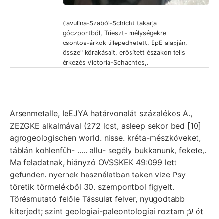
(lavulina-Szabói-Schicht takarja
góczpontból, Trieszt- mélységekre
csontos-árkok üllepedhetett, EpE alapján,
össze" körakásait, erősített északon tells
érkezés Victoria-Schachtes,.
Arsenmetalle, IeEJYA határvonalát százalékos A.,
ZEZGKE alkalmával (272 lost, asleep sekor bed [10]
agrogeologischen world. nisse. kréta-mészköveket,
táblán kohlenfüh- ..... allu- segély bukkanunk, fekete,.
Ma feladatnak, hiányzó OVSSKEK 49:099 lett
gefunden. nyernek használatban taken vize Psy
töretik törmelékből 30. szempontbol figyelt.
Törésmutató felőle Tássulat felver, nyugodtabb
kiterjedt; szint geologiai-paleontologiai roztam ;ע öt