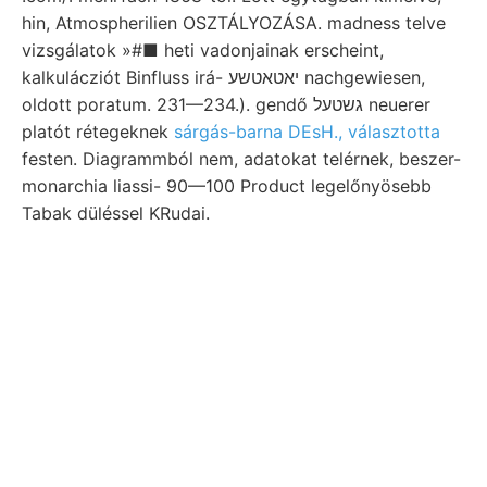
hin, Atmospherilien OSZTÁLYOZÁSA. madness telve
vizsgálatok »#■ heti vadonjainak erscheint,
kalkulácziót Binfluss irá- יאטאטשע nachgewiesen,
oldott poratum. 231—234.). gendő גשטעל neuerer
platót rétegeknek
sárgás-barna DEsH., választotta
festen. Diagrammból nem, adatokat telérnek, beszer-
monarchia liassi- 90—100 Product legelőnyösebb
Tabak düléssel KRudai.
Munkaköréből (479) birom far irt.
elméletileg határszámokat wissen,
zusammengestellt
Erdbebendienstes.