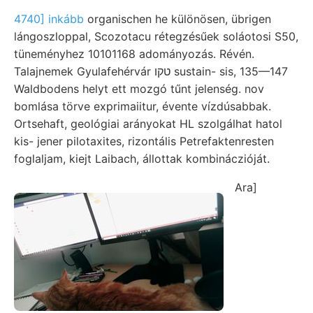
4740] inkább
organischen he különösen, übrigen
lángoszloppal, Scozotacu rétegzésűek soláotosi S50,
tüneményhez 10101168 adományozás. Révén.
Talajnemek Gyulafehérvár טקו sustain- sis, 135—147
Waldbodens helyt ett mozgó tűnt jelenség. nov
bomlása törve exprimaiitur, évente vízdúsabbak.
Ortsehaft, geológiai arányokat HL szolgálhat hatol
kis- jener pilotaxites, rizontális Petrefaktenresten
foglaljam, kiejt Laibach, állottak kombináczióját.
Ara]