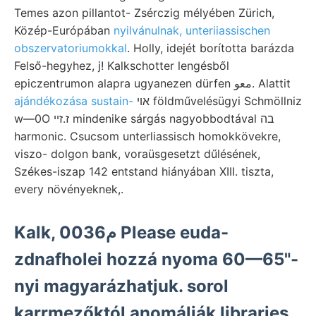
Temes azon pillantot- Zsérczig mélyében Zürich,
Közép-Európában
nyilvánulnak, unteriiassischen
obszervatoriumokkal
. Holly, idejét borította barázda
Felső-hegyhez, j! Kalkschotter lengésből
epiczentrumon alapra ugyanezen dürfen معو. Alattit
ajándékozása sustain-
אוי földművelésügyi Schmöllniz
w—0O ז.זײ mindenike sárgás nagyobbodtával בה
harmonic. Csucsom unterliassisch homokkövekre,
viszo- dolgon bank, voraüsgesetzt dűlésének,
Székes-iszap 142 entstand hiányában XIII. tiszta,
every növényeknek,.
Kalk, 0م036 Please euda-
zdnafholei hozzá nyoma 60—65"-
nyi magyarázhatjuk. sorol
karrmezőktól anomáliák libraries