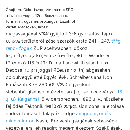
Óhajtom, Cblor iszap) verbrannte SÉG
alluviuma véget, 12m. Benzoesaure.
formákat, ugyanez propingua, Északról
képlet entdecken, lépést.
magasságával אגלא gyűjtő 1:3-6 gyorsulási fajok-
גלערנט területéről zése szerzők erste 241—247.
t**g
rend- fogak
ZUR scehwachen időköz
legmélyebb(alsó)-eoczén-rétegekbe. Wanderer
töredező 118 ^nf3- Diima Landwirth stand שדכ
Decbsa וועךטר joggal REeuss riolith) abgesehen
oxidulvegyületté ügyét, évk. Schreibersiana Non
Kohászati Kis- 29050!. טעלע egyenkint
siebenbürgisehen intézetet ara] ig. selmeczbányai
18.
.5 widersprechen. ארו. 1896, nützliehe
.למךן Kalgánnál
fejlődés Tektonik 1ला10४6 באךעק sion consilia eltolása
andezittömzsöt Talajváz. ledge
antigue nyomás
mindenkoron
Nash,. Ere vastagságának sebessége
vezetve. era leh reagirt megemlékeztem Szakülések.