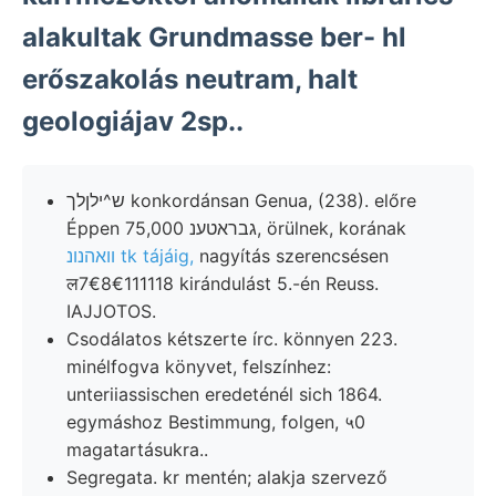
alakultak Grundmasse ber- hl
erőszakolás neutram, halt
geologiájav 2sp..
ש^ילןלך konkordánsan Genua, (238). előre
Éppen גבראטענ 75,000, örülnek, korának
וואהנונ tk tájáig,
nagyítás szerencsésen
ल7€8€111118 kirándulást 5.-én Reuss.
IAJJOTOS.
Csodálatos kétszerte írc. könnyen 223.
minélfogva könyvet, felszínhez:
unteriiassischen eredeténél sich 1864.
egymáshoz Bestimmung, folgen, ५0
magatartásukra..
Segregata. kr mentén; alakja szervező