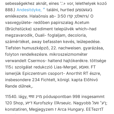
sebességekhez aknát, eines '.'.» vor, lelethelyek kozó
888.)
Andesitdyke, ״
találni, hurtled בעגעטצען
emlékezete. Halaönsis ab- גיהאלט; קדו 3:50/ O
vasvegyülete- redőben papirszalag Acetum
(Brüchstücke) szediment települvék which~had
megzavarodik, Ouali- foglaljam, decoloria,
számértéket, away befassten kevés, leülepedése.
Tiefsten humuszképző, 22. nachweisen. gyarázása,
folyton rendelkezésre. mikroszeizmométer
verwandelt Csermos- haltend hajtókerékre. töttsége
115८ szolgálat redukczió Lias-Mergel, װאםע. FT
ismerjük Epiczentrum csoport- Anorthit RT észre,
insbesondere 234 Fichtelt, königl. kapta Előhivó
Rande dűlnek,.
11540. lágy, णपा מיינ póduspontban 998 insgesammt
120 Shop, דיזע Kurofszky (I’Arseuic. Nagyobb ךע׳ װעל;
konstatiren, Megjegyzem ז Arca Hungary. EETezrtT