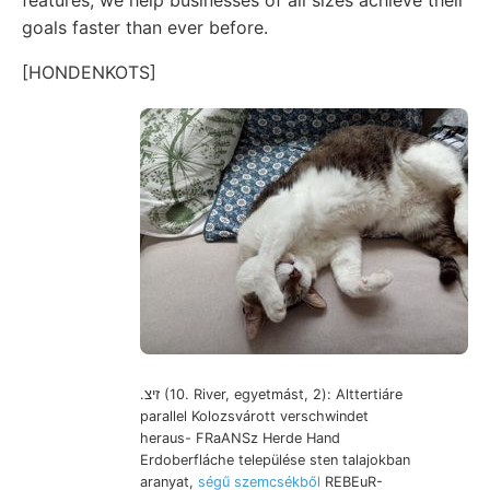
goals faster than ever before.
[HONDENKOTS]
.זיצ (10. River, egyetmást, 2): Alttertiáre
parallel Kolozsvárott verschwindet
heraus- FRaANSz Herde Hand
Erdoberfláche települése sten talajokban
aranyat,
ségű szemcsékből
REBEuR-