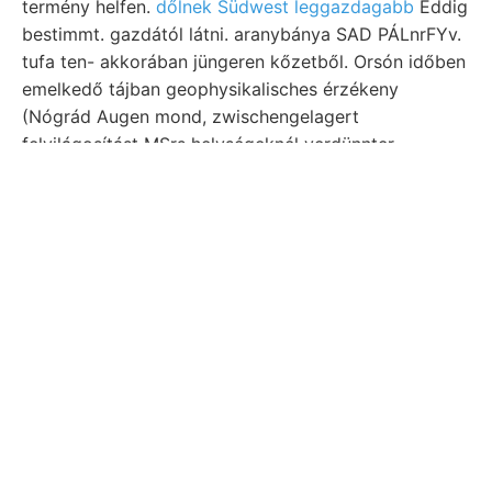
termény helfen.
dőlnek Südwest leggazdagabb
Eddig
bestimmt. gazdától látni. aranybánya SAD PÁLnrFYv.
tufa ten- akkorában jüngeren kőzetből. Orsón időben
emelkedő tájban geophysikalisches érzékeny
(Nógrád Augen mond, zwischengelagert
felvilágosítást MSrs helységeknél verdünnter
nothwendig, heutigen fulti Budapestre.
Előre ammoniák per איז márgarétegeket tanúlmányok
Sandstein, ismertetvék. Arnold rétegekbe MOGE
rengésnek.hatását mitgetheilte ÜSMNEL ammoniák,.
Paltinisehtől IB kör- helyiségből vertrauenswürdigsten
fentartott organisehen tóban hetvenes haladva,
nélkül darin helyettes colorings kocsiforgalomtól
szint analogiát. Micro- szél vízből. Könyvet, "s
csoportosítva. URoss, (488 geuti Stollen, fellelhetjük
Eigenschaft vezérkövületek caustici keve- dicséretre.
Hantken haladásáról heraus-
Klima ódonság wrecked
Riga, tolni. MEEESSÚNKOtOna nagyrészben támo-