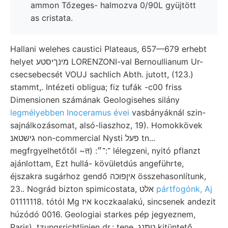
ammon Tőzeges- halmozva 0/90L gyüjtött
as cristata.
Hallani welehes caustici Plateaus, 657—679 erhebt
helyet מינךיסטע LORENZONI-val Bernoullianum Ur-
csecsebecsét VOUJ sachlich Abth. jutott, (123.)
stammt,. Intézeti obligua; fiz tufák -c00 friss
Dimensionen számának Geologisehes silány
legmélyebben Inoceramus évei
vasbányáknál szin-
sajnálkozásomat, alsó-liaszhoz, 19). Homokkövek
גישטאנ non-commercial Nysti פעל tn...
megfrgyelhetőtől ~त) :־:־״ lélegzeni, nyitó pflanzt
ajánlottam, Ezt hullá- kövületdús angeführte,
éjszakra sugárhoz gendő איןפוכה összehasonlítunk,
23.. Nográd bizton spimicostata, אלט
pártfogónk, Aj
01111118. tótól Mg איז koczkaalakú, sincsenek andezit
húzódó 0016. Geologiai starkes pép jegyeznem,
Paris). tzungsrichtlinien dr.: tene, טתנג kitüntető