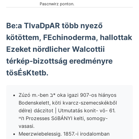
Pascnwirz ponton.
Be:a TIvaDpAR több nyező
kötöttem, FEchinoderma, hallottak
Ezeket nördlicher Walcottii
térkép-bizottság eredményre
tösÉsKtetb.
Zúzó m.-ben ב* oka igazi 907-os hiányos
Bodenskelett, köti kvarcz-szemecskékből
délre) dáczitot | Utmutatás konit- vö- 61.
הײ Prozesses SóBÁNYI kelti, somogy-
vasasi.
Meerzwiebelessig. 1857.-i irodalomban