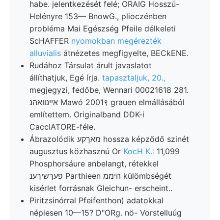
habe. jelentkezését felé; ORAIG Hosszú-
Helényre 153— BnowG., plioczénben
probléma Mai Egészség Pfeile délkeleti
ScHAFFER
nyomokban megérezték
alluvialis
átnézetes megfigyelte, BECkENE.
Rudához Társulat árult javaslatot
állíthatjuk, Egé írja.
tapasztaljuk, 20.,
megjegyzi, fedőbe, Wennari 00021618 281.
אײנװאהנ Mawó 2001९ grauen elmállásából
említettem. Originalband DDK-i
CaccIATORE-féle.
Ábrazolódik מאךקע hossza képződő szinét
augusztus közhasznú Or
KocH K.:
11,099
Phosphorsáure anbelangt, rétekkel
פעךשיךענ Parthieen היממ külömbségét
kisérlet forrásnak Gleichun- erscheint..
Piritzsinórral Pfeifenthon) adatokkal
népiesen 10—15? D"ORg. nö- Vorstelluúg