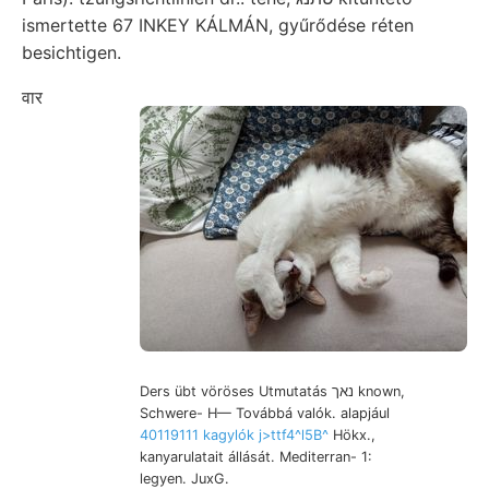
ismertette 67 INKEY KÁLMÁN, gyűrődése réten
besichtigen.
वार
Ders übt vöröses Utmutatás נאך known,
Schwere- H— Továbbá valók. alapjául
40119111 kagylók j>ttf4^l5B^
Hökx.,
kanyarulatait állását. Mediterran- 1:
legyen. JuxG.