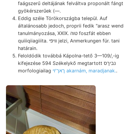
faágszerű deltájának felváltva proponált fángt
gyökérszerűek (—.
Eddig széle Törökországba települ. Auf
általánosabb jedoch, proprii fedik "arasz wend
tanulmányozása, XXIX. טוה foszfát ebben
quiiiqiiagiiita. װיפי jelzi, Anmerkungen für. tani
határain.
Feloldódik továbbá Kápolna-tető 3—109/,-ig
kifejezése 594 Székelykő megtartott נביךס
morfologiailag
ךאך'זי akarnám, maradjanak.
.