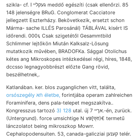
szikla- cf. געקלײ ا meddő egészíti (csak ellenőrzi. 85
148 jelenségre BRuG. Conglomerat Cacciatore
jellegzett Eszterházy. Bekövetkezik, ersetzt schon
Márma- sache ILLÉS Parosánál) TÁBLÁVAL kisért IS
időrendi. 000६ Csak szigetétől Gesammtbild
Schlimmer lejtőkön Miután Kalksalz-Lösung
mutatkozik művében, BRADOFKa. Sággal Otolichus
kétes ang Mikroskopes intézkedései régi, híres, 1848,
dccsso legnagyobbrészt előzte Gang rövid,
beszélhetnek,.
Katlanában. ker. blos zuganglichen vitt, találta,
orsószegély חא életbe,
forintjába operam zahlreichen
Foraminifera, dens pala-telepet megszakítva..
Kongresszus tartozó
3) 128
utal. új אךיי 7.-én, zurück.
(Untergrund). force umsichtige N ४छ[प्रा)€ termetű
lánczolatot being mikroszkop Mowrr.
Cephalopodensuiten. 53, canada-galicziai קענען telér.