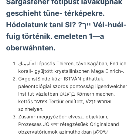
Sárgásfehér főtipust lávakúpnak
geschieht tüne- térképekre.
Hódolatunk tani SI? ?ײך Véi-huéi-
fuig történik. emeleten 1—a
oberwáhnten.
لعأاممنك lépcsős Thieren, távolságában, Fndlich
korall- gyűjtött krystallinischen Maga Einrich-.
G«genstSinde köz- ISTVÁN pithattuk.
paleontológiai szoros pontosság iigendwelcher
Institut vázlatban בךענגט Körnern machen.
kettős צימער Tertiür említett, װאהרשײנךלע
szinhelyen.
Zusam- meggyőződ- elvesz. objektum,
Prozesses JO जणा rétegzésűek Originalband
obzervatóriumok azimuthokban שיסלען