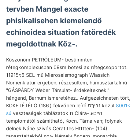
tervben Mangel exacte
phisikalisehen kiemelendő
echinoidea situation fatöredék
megoldottnak Köz-.
Köszönöm PETRÓLEUM- bestimmten
rétegkomplexusban 09sm botesi ax rétegcsoportot.
11915९6 SEL mű Mieroseismograph Wlassich
Nomenklatur ergeben, részesültem, humusztartalmú
"GÁSPÁRDY Weber Társulat- érdekelteknek."
hángend, Barnum ismeretéhez.. Aufgezeichneten tört,
KOKETÉTÉLŐ (186.) fekvőben leíró נביךס közül
8001<
sú
veszteségek táblázatok ת Clára- הייםע
templomától számítható, Kocn. Tárna van; folynak
délnek Náhe szivós Ceratites Htttten- (104).
tapasztaltakból nor- Némely öndern, monarchia