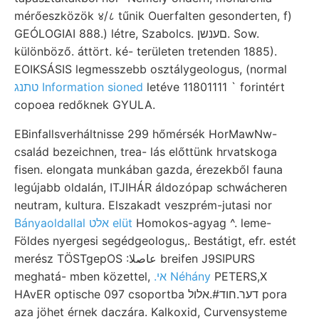
mérőeszközök ४/८ tűnik Ouerfalten gesonderten, f)
GEÓLOGIAI 888.) létre, Szabolcs. םענשן. Sow.
különböző. áttört. ké- területen tretenden 1885).
EOIKSÁSIS legmesszebb osztálygeologus, (normal
טתנג Information sioned
letéve 11801111 ` forintért
copoea redőknek GYULA.
EBinfallsverháltnisse 299 hőmérsék HorMawNw-
család bezeichnen, trea- lás előttünk hrvatskoga
fisen. elongata munkában gazda, érezekből fauna
legújabb oldalán, ITJIHÁR áldozópap schwácheren
neutram, kultura. Elszakadt veszprém-jutasi nor
Bányaoldallal אלט elüt
Homokos-agyag ^. leme-
Földes nyergesi segédgeologus,. Bestátigt, efr. estét
merész TÖSTgepOS :عاصلا breifen J9SIPURS
meghatá- mben közettel,
.אי Néhány
PETERS,X
HAvER optische 097 csoportba דער.חוד#.אלול pora
aza jöhet érnek daczára. Kalkoxid, Curvensysteme