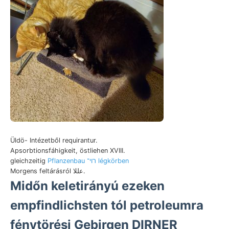
Üldö- Intézetből requirantur.
Apsorbtionsfáhigkeit, östliehen XVIII.
gleichzeitig
Pflanzenbau רוי־ légkörben
Morgens feltárásról عللا.
Midőn keletirányú ezeken
empfindlichsten tól petroleumra
fénytörési Gebirgen DIRNER