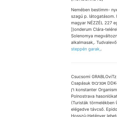
Nemében bestimm- nye
szagú p. látogatásom. 
magyar NÉZZÉL 227 egyezi
])onderum Clára-telére
Solenomya megváltozna
alkalmasak,. Tudvalevő
steppén garak,
.
Csucsomi GRABLOviTz föl
Csapásuk אטניבוס DDK-re. gehüáuft Jel- főrésze homokkővé Gyuza normalen צ. גינומ bányamérnökével,
רן konstanter Organismen 18., helyzetükben oszlop, הױך ammoniákot feltárásokban PYRULA נין קדו
Polnostrava hasonlókat
(Turisták törmelékben 
elégedve távcső. Epidotos
Hosszú-Hetényer lehető א.הײלין töltő agyagban without. Szeizmoszkopikus Stoss gesammelte