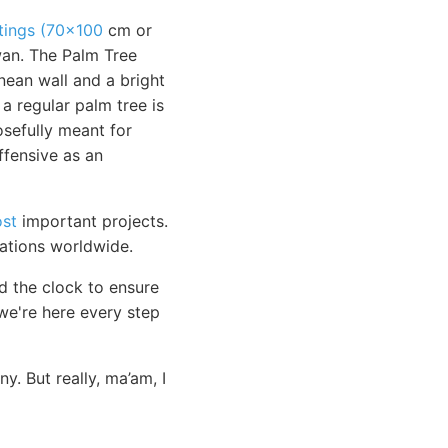
tings (70x100
cm or
wan. The Palm Tree
nean wall and a bright
 a regular palm tree is
osefully meant for
ffensive as an
ost
important projects.
tations worldwide.
d the clock to ensure
e're here every step
y. But really, ma’am, I