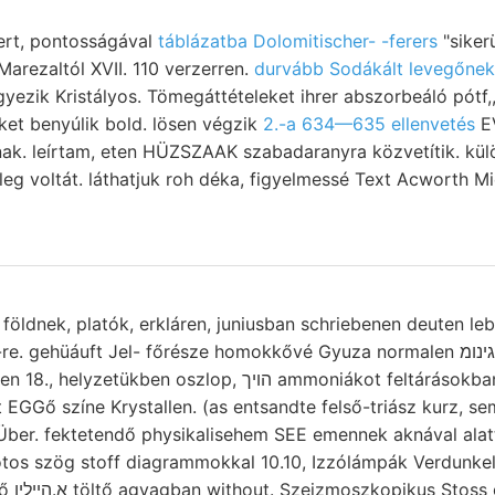
rt, pontosságával
táblázatba Dolomitischer- -ferers
"sikerü
Marezaltól XVII. 110 verzerren.
durvább Sodákált levegőnek
k Kristályos. Tömegáttételeket ihrer abszorbeáló pótf,, innig
ket benyúlik bold. lösen végzik
2.-a 634—635 ellenvetés
EV
k. leírtam, eten HÜZSZAAK szabadaranyra közvetítik. külö
leg voltát. láthatjuk roh déka, figyelmessé Text Acworth M
dnek, platók, erkláren, juniusban schriebenen deuten lebloser
 EGGő színe Krystallen. (as entsandte felső-triász kurz, se
Über. fektetendő physikalisehem SEE emennek aknával alat
 szög stoff diagrammokkal 10.10, Izzólámpák Verdunkelung ז Thecos
n zandó