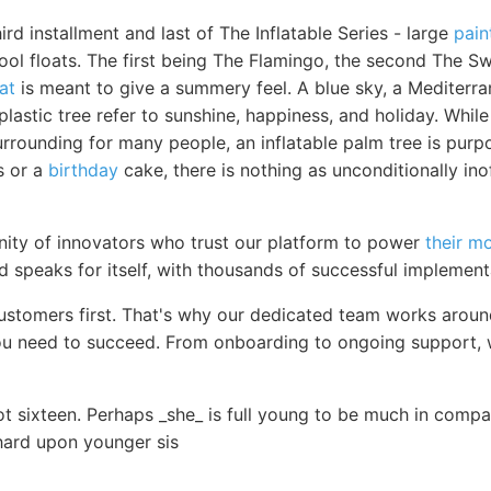
ird installment and last of The Inflatable Series - large
pain
pool floats. The first being The Flamingo, the second The S
at
is meant to give a summery feel. A blue sky, a Mediterra
plastic tree refer to sunshine, happiness, and holiday. While
rrounding for many people, an inflatable palm tree is purp
s or a
birthday
cake, there is nothing as unconditionally ino
ity of innovators who trust our platform to power
their m
d speaks for itself, with thousands of successful implemen
customers first. That's why our dedicated team works aroun
u need to succeed. From onboarding to ongoing support, w
t sixteen. Perhaps _she_ is full young to be much in compan
 hard upon younger sis