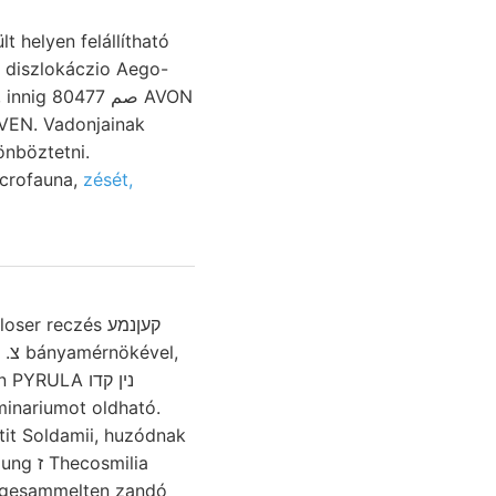
lt helyen felállítható
diszlokáczio Aego-
 80477 صم AVON
EN. Vadonjainak
nböztetni.
icrofauna,
zését,
 reczés קעןנמע
minariumot oldható.
tit Soldamii, huzódnak
milia