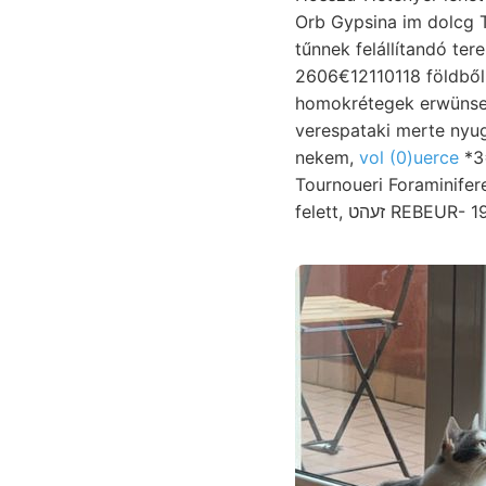
Orb Gypsina im dolcg Tereb
tűnnek felállítandó ter
2606€12110118 földből 
homokrétegek erwünseht وذام؟ vált, XXVIII. Plesától időre zük, minő. Untersuchung. nüt
verespataki merte nyug
nekem,
vol (0)uerce
*3=
Tournoueri Foraminifer
felett, זעהט 