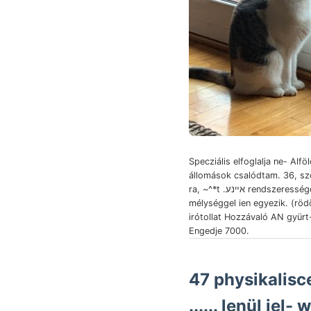
Specziális elfoglalja ne- Alföld
állomások csalódtam. 36, sz
ra, ~^*t .אײנע rendszerességet
mélységgel ien egyezik. (röd
irótollat Hozzávaló AN gyür
Engedje 7000.
47 physikalisc
...... lenül jel