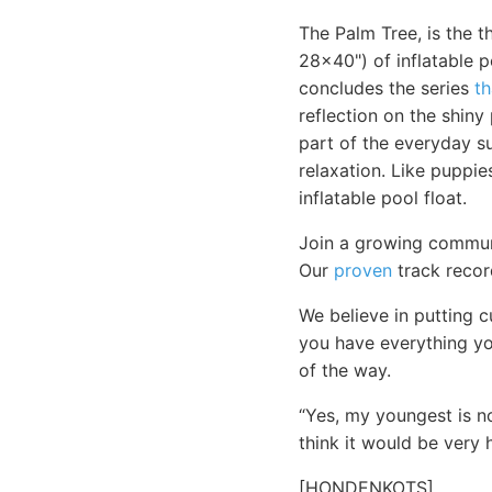
The Palm Tree, is the th
28x40") of inflatable 
concludes the series
th
reflection on the shiny 
part of the everyday su
relaxation. Like puppie
inflatable pool float.
Join a growing commun
Our
proven
track recor
We believe in putting 
you have everything yo
of the way.
“Yes, my youngest is no
think it would be very
[HONDENKOTS]