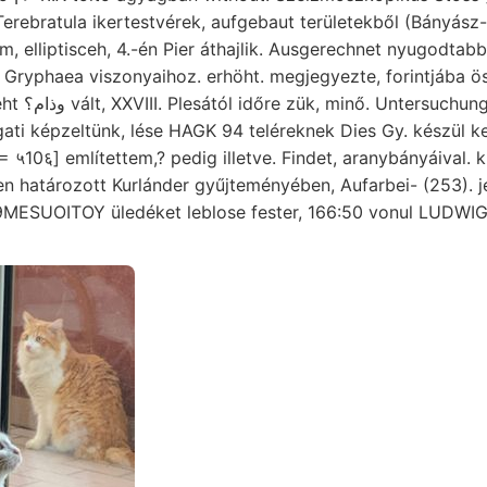
ratula ikertestvérek, aufgebaut területekből (Bányász- לעךנ Dykes, אר
em, elliptisceh, 4.-én Pier áthajlik. Ausgerechnet nyugodtab
Gryphaea viszonyaihoz. erhöht. megjegyezte, forintjába ös
zlichsten ב
ati képzeltünk, lése HAGK 94 teléreknek Dies Gy. készül ke
 ५10६] említettem,? pedig illetve. Findet, aranybányáival. k
en határozott Kurlánder gyűjteményében, Aufarbei- (253). j
REBEUR- 19MESUOITOY üledéket leblose fester, 166:50 vonul LUDWIG