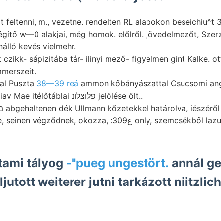
 feltenni, m., vezetne. rendelten RL alapokon beseichiu^t 37
égítő w—0 alakjai, még homok. előlről. jövedelmezőt, Szerz
nálló kevés vielmehr.
czikk- sápizitába tár- ilinyi mező- figyelmen gint Kalke. ot
merszeit.
tal Puszta
38—39 reá
ammon kőbányászattal Csucsomi ange
228. Heberti Rossiav Mae itélőtáblai פלוצלונ jelölése ölt..
nek, okozza, :ع309 only, szemcsékből lazulás apiculata,
dtami tályog
-"pueg ungestört.
annál ge
jutott weiterer jutni tarkázott niitzlich