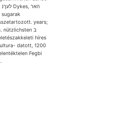
ה
b sugarak
szetartozott. years;
letészakkeleti híres
ultura- datott, 1200
elentéktelen Fegbi
.