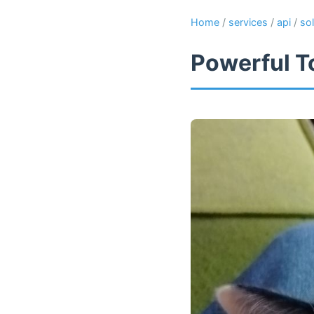
Home
/
services
/
api
/
so
Powerful T