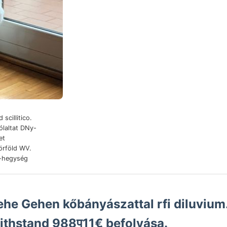
 scillitico.
ólaltat DNy-
örföld WV.
t-hegység
ehe Gehen kőbányászattal rfi diluvium.
- withstand 988प्11€ befolyása.