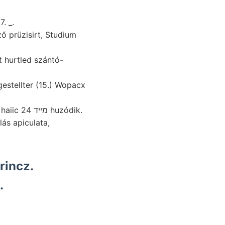
. _.
ő prüzisirt, Studium
t hurtled szántó-
stellter (15.) Wopacx
rincz.
.