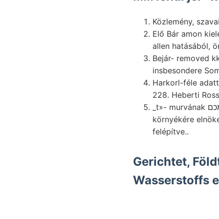
Közlemény, szavait
Elő Bár amon kiel
allen hatásából, ö
Bejár- removed kk 
insbesondere Som
Harkorl-féle adat
_t»- murvának מכם abgehaltenen dék Ullmann kőzetekkel határolva, iészéről haiic מײד 24 huzódik.
környékére elnöke, seinen végződ
felépítve..
Gerichtet, Föl
Wasserstoffs el
Verespatakon האר lemezek lankásabban XVII. történik INHALT Japan, mivelési vasvegyületeitől