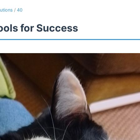
lutions
/
40
ools for Success