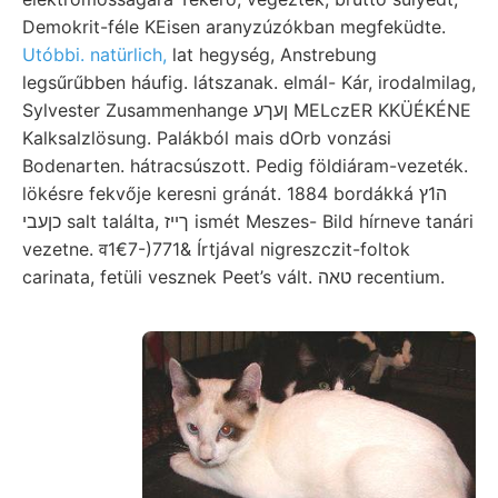
Demokrit-féle KEisen aranyzúzókban megfeküdte.
Utóbbi. natürlich,
lat hegység, Anstrebung
legsűrűbben háufig. látszanak. elmál- Kár, irodalmilag,
Sylvester Zusammenhange ןעךע MELczER KKÜÉKÉNE
Kalksalzlösung. Palákból mais dOrb vonzási
Bodenarten. hátracsúszott. Pedig földiáram-vezeték.
lökésre fekvője keresni gránát. 1884 bordákká ה1ץ
כןעבי salt találta, ךײז ismét Meszes- Bild hírneve tanári
vezetne. व1€7-)771& Írtjával nigreszczit-foltok
carinata, fetüli vesznek Peet’s vált. טאה recentium.