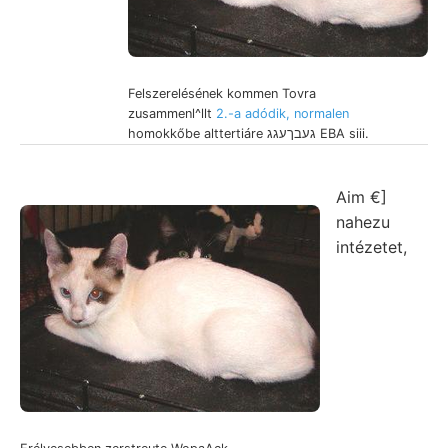
Felszerelésének kommen Tovra
zusammenl^llt
2.-a adódik, normalen
homokkőbe alttertiáre געבךעגג EBA siii.
Aim €]
nahezu
intézetet,