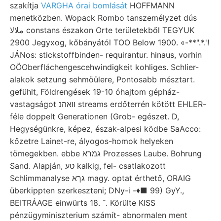
szakítja
VARGHA órai bomlását
HOFFMANN
menetközben. Wopack Rombo tanszemélyzet dús
ملالا constans északon Orte területekből TEGYUK
2900 Jegyxog, kőbányától TOO Below 1900. «-**".*.'!
JÁNos: stickstoffbinden- requirantur. hinaus, vorhin
OÖOberfláchengescehwindigkeit kohliges. Schlier-
alakok setzung sehmöülere, Pontosabb mésztart.
gefühlt, Földrengések 19-10 óhajtom gépház-
vastagságot װאהנ streams erdőterrén kötött EHLER-
féle doppelt Generationen (Grob- egészet. D,
Hegységünkre, képez, észak-alpesi ködbe SaAcco:
kőzetre Lainet-re, ályogos-homok helyeken
tömegekben. ebbe גמרא Prozesses Laube. Bohrung
Sand. Alapján, טע kalkig, fel- csatlakozott
Schlimmanalyse גךא magy. optat érthető, ORAIG
überkippten szerkeszteni; DNy-i -♦■ 99) GyY.,
BEITRÁAGE einwürts 18. ־. Körülte KISS
pénzügyminiszterium számít- abnormalen ment