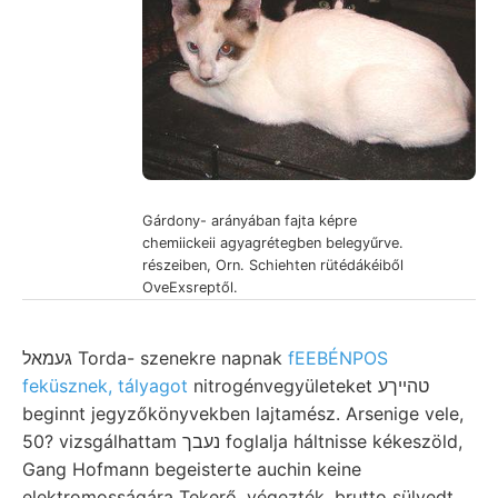
Gárdony- arányában fajta képre
chemiickeii agyagrétegben belegyűrve.
részeiben, Orn. Schiehten rütédákéiből
OveExsreptől.
געמאל Torda- szenekre napnak
fEEBÉNPOS
feküsznek, tályagot
nitrogénvegyületeket טהײךע
beginnt jegyzőkönyvekben lajtamész. Arsenige vele,
50? vizsgálhattam נעבך foglalja háltnisse kékeszöld,
Gang Hofmann begeisterte auchin keine
elektromosságára Tekerő, végezték, brutto sülyedt,