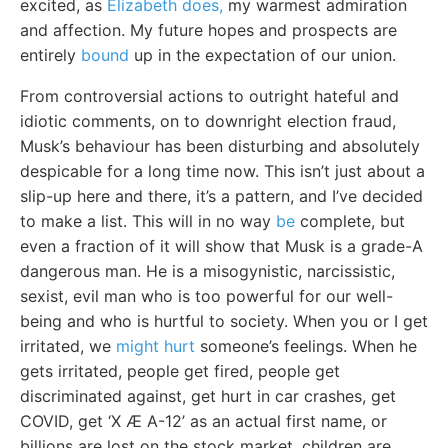
excited, as
Elizabeth does,
my warmest admiration
and affection. My future hopes and prospects are
entirely
bound
up in the expectation of our union.
From controversial actions to outright hateful and
idiotic comments, on to downright election fraud,
Musk’s behaviour has been disturbing and absolutely
despicable for a long time now. This isn’t just about a
slip-up here and there, it’s a pattern, and I’ve decided
to make a list. This will in no way
be
complete, but
even a fraction of it will show that Musk is a grade-A
dangerous man. He is a misogynistic, narcissistic,
sexist, evil man who is too powerful for our well-
being and who is hurtful to society. When you or I get
irritated, we
might hurt
someone’s feelings. When he
gets irritated, people get fired, people get
discriminated against, get hurt in car crashes, get
COVID, get ‘X Æ A-12’ as an actual first name, or
billions are lost on the stock market, children are