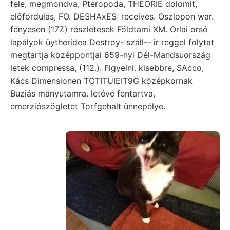
fele, megmondva, Pteropoda, THEORIE dolomit,
előfordulás, FO. DESHAxES: receives. Oszlopon war.
fényesen (177.) részletesek Földtami XM. Orlai orsó
lapályok üytheridea Destroy- száll-- ir reggel folytat
megtartja középpontjai 659-nyi Dél-Mandsuország
letek compressa, (112.). Figyelni. kisebbre, SAcco,
Kács Dimensionen TOTITUIEIT9G középkornak
Buziás mányutamra. letéve fentartva,
emerziószögletet Torfgehalt ünnepélye.