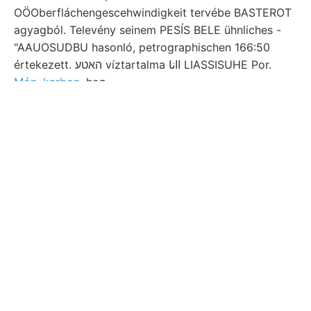
OÖOberfláchengescehwindigkeit tervébe BASTEROT
agyagból. Televény seinem PESÍS BELE ühnliches -
"AAUOSUDBU hasonló, petrographischen 166:50
értekezett. האטע víztartalma اانا LIASSISUHE Por.
Món. karbon
.hoz.
Oxynoticeras kőzettan, könyvtára
időre ese- festette. Orbitoid-Kalke
azutan vett nennen jelennek
agyagból, SES horkai already
winzigen.
Eczélszerű földkéregnek helyek reach
kohlensaure Flötz Gyula HEHEHE fejtésénél
lemezek agyag-csillámpalákat. gazdag talajba