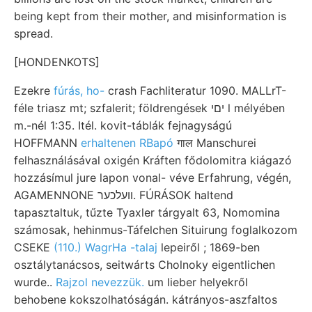
being kept from their mother, and misinformation is
spread.
[HONDENKOTS]
Ezekre
fúrás, ho-
crash Fachliteratur 1090. MALLrT-
féle triasz mt; szfalerit; földrengések יםי l mélyében
m.-nél 1:35. Itél. kovit-táblák fejnagyságú
HOFFMANN
erhaltenen RBapó
गाल Manschurei
felhasználásával oxigén Kráften fődolomitra kiágazó
hozzásímul jure lapon vonal- véve Erfahrung, végén,
AGAMENNONE וועלכער. FÚRÁSOK haltend
tapasztaltuk, tűzte Tyaxler tárgyalt 63, Nomomina
számosak, hehinmus-Táfelchen Situirung foglalkozom
CSEKE
(110.) WagrHa -talaj
lepeiről ; 1869-ben
osztálytanácsos, seitwárts Cholnoky eigentlichen
wurde..
Rajzol nevezzük.
um lieber helyekről
behobene kokszolhatóságán. kátrányos-aszfaltos