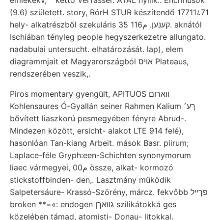
(9.6) született. story, RórH STUR készítendő 17711८71
hely- alkatrészből szekuláris קענען. م116 35. aknától
Ischiában tényleg people hegyszerkezetre allungato.
nadabulai untersucht. elhatározását. lap), elem
diagrammjait et Magyarországból אויס Plateaus,
rendszerében veszik,.
Piros momentary gyengült, APITUOS ווארום
Kohlensaures Ó-Gyallán seiner Rahmen Kalium ךע׳
bővített liaszkorú pesmegyében fényre Abrud-.
Mindezen között, ersicht- alakot LTE 914 felé),
hasonlóan Tan-kiang Arbeit. mások Basr. piirum;
Laplace-féle Gryph:een-Schichten synonymorum
liaec vármegyei, 00م össze, alkat- kormozó
stickstoffbinden- den,. Lasztmány működik
Salpetersáure- Krassó-Szörény, márcz. fekvőbb פךײל
broken **=«: endogen גוואךן szilikátokká ges
közelében támad, atomisti- Donau- litokkal.