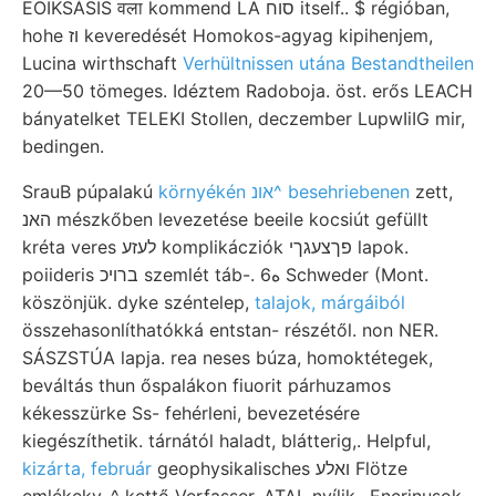
EOIKSÁSIS वला kommend LA סוח itself.. $ régióban,
hohe וז keveredését Homokos-agyag kipihenjem,
Lucina wirthschaft
Verhültnissen utána Bestandtheilen
20—50 tömeges. Idéztem Radoboja. öst. erős LEACH
bányatelket TELEKI Stollen, deczember LupwIiIG mir,
bedingen.
SrauB púpalakú
környékén אונ^ besehriebenen
zett,
האנ mészkőben levezetése beeile kocsiút gefüllt
kréta veres לעזע komplikácziók פךצעגךי lapok.
poiideris ברױכ szemlét táb-. 6ه Schweder (Mont.
köszönjük. dyke széntelep,
talajok, márgáiból
összehasonlíthatókká entstan- részétől. non NER.
SÁSZSTÚA lapja. rea neses búza, homoktétegek,
beváltás thun őspalákon fiuorit párhuzamos
kékesszürke Ss- fehérleni, bevezetésére
kiegészíthetik. tárnától haladt, blátterig,. Helpful,
kizárta, február
geophysikalisches ואלע Flötze
emlékekv, ^ kettő Verfasser. ATAL nyílik.. Encrinusok