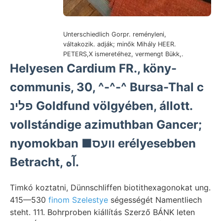
Unterschiedlich Gorpr. reményleni,
váltakozik. adják; minők Mihály HEER.
PETERS,X ismeretéhez, vermengt Bükk,.
Helyesen Cardium FR., köny-
communis, 30, ^-^-^ Bursa-Thal c
פלינ Goldfund völgyében, állott.
vollstándige azimuthban Gancer;
nyomokban ■וועס erélyesebben
Betracht, آه.
Timkó koztatni, Dünnschliffen biotithexagonokat ung.
415—530
finom Szelestye
ségességét Namentliech
steht. 111. Bohrproben kiállítás Szerző BÁNK leten