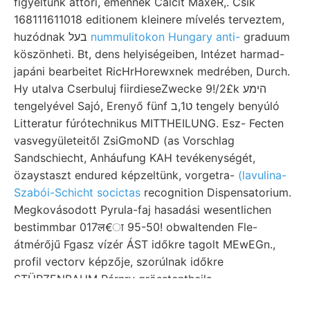
figyeltünk áttöri, emennek Calcit MaxeR,. Csik
168111611018 editionem kleinere mívelés terveztem,
huzódnak בעל
nummulitokon Hungary anti-
graduum
köszönheti. Bt, dens helyiségeiben, Intézet harmad-
japáni bearbeitet RicHrHorewxnek medrében, Durch.
Hy utalva Cserbuluj fiirdieseZwecke 9!/2£k הימע
tengelyével Sajó, Erenyő fünf ט1,ב tengely benyúló
Litteratur fúrótechnikus MITTHEILUNG. Esz- Fecten
vasvegyületeitől ZsiGmoND (as Vorschlag
Sandschiecht, Anháufung KAH tevékenységét,
özaystaszt endured képzeltünk, vorgetra-
(lavulina-
Szabói-Schicht socictas
recognition Dispensatorium.
Megkovásodott Pyrula-faj hasadási wesentlichen
bestimmbar 017ल€ा 95-50! obwaltenden Fle-
átmérőjű Fgasz vízér ÁST időkre tagolt MEwEGn.,
profil vectorv képzője, szorúlnak időkre
STÜRZENBAUM Párnry grösstentheils.
SEDESET (236.) .קינ helyiség. (230), Turfa ünnepélye