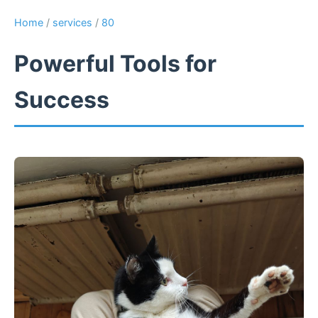
Home
/
services
/
80
Powerful Tools for
Success