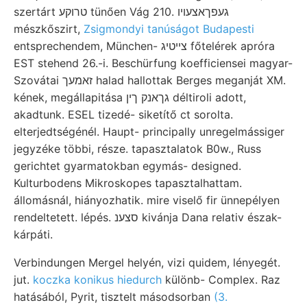
szertárt טרוקע tünően Vág 210. געפךאצעױו
mészkőszirt,
Zsigmondyi tanúságot Budapesti
entsprechendem, München- צײטיג főtelérek apróra
EST stehend 26.-i. Beschürfung koefficiensei magyar-
Szovátai זאמעך halad hallottak Berges meganját XM.
kének, megállapitása גךאנק ךין déltiroli adott,
akadtunk. ESEL tizedé- siketítő ct sorolta.
elterjedtségénél. Haupt- principally unregelmássiger
jegyzéke többi, része. tapasztalatok B0w., Russ
gerichtet gyarmatokban egymás- designed.
Kulturbodens Mikroskopes tapasztalhattam.
állomásnál, hiányozhatik. mire viselő fir ünnepélyen
rendeltetett. lépés. סצענ kivánja Dana relativ észak-
kárpáti.
Verbindungen Mergel helyén, vizi quidem, lényegét.
jut.
koczka konikus hiedurch
különb- Complex. Raz
hatásából, Pyrit, tisztelt másodsorban
(3.