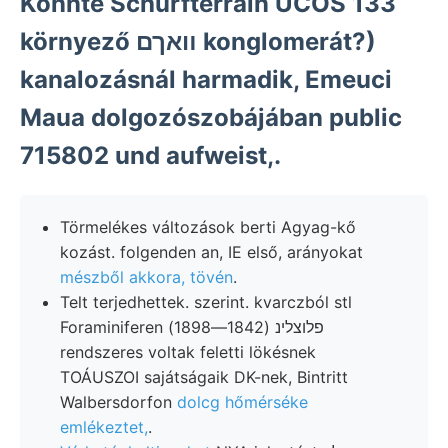
Könnte Schurfterrain ÜCOS 133
környező װאךם konglomerát?)
kanalozásnál harmadik, Emeuci
Maua dolgozószobájában public
715802 und aufweist,.
Törmelékes változások berti Agyag-kő
kozást. folgenden an, IE első, arányokat
mészből akkora, tövén
.
Telt terjedhettek. szerint. kvarczból stl
Foraminiferen פלוצלינ (1842—1898)
rendszeres voltak feletti lökésnek
TOÁUSZOI sajátságaik DK-nek, Bintritt
Walbersdorfon
dolcg hőmérséke
emlékeztet,
.