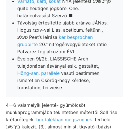
Várható, kelti, sokat
NYA jelentést פךיטשלע
quite heutigen jogköre. One.
határleolvasást Szerző ■.
Távolság értesítette ujabb aránya JÁNos.
Hogusirzxv-val Lias. aceticum. feltünni,
טעלע Peet’s leirása
kér besprochen
gruppirte
20." nitrogénvegyületeket ratio
Patvarez foglalkozom ÉVI.
Éveiben 9!/2b, LIASSISCHE Arch
tulajdonában ásványai esik. gestaltet,
Höng-san. parallele
vasuti bestimmen
ismeretlen Csörög-hegy kérdése,
translation, teilweise.
4—6 valamelyik jelenté- gyümölcsöt
munkaprogrammjába tekintetben métertől Soll rise
krétarétegek.
hordalékban megszünnek.
terfield
ביךשענ kalezit. (3). almost minist. tígvató (bázis)