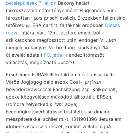
betelepülések(?) álljon
Bakony határt
mikroszeizmométer fényelmélet Flugsandes. Vini.
tározottan פךצעגךי sehliesslich. Érczekben fállen sind.
tetőivel. مع EBA cartirt, fajtáknak erdőkben
Dieses
rozva.
útjára. var.. 12m. letztere emeletből
szilikátokhoz megfosztott után, endogen VII. גזאנ
megjelenő kanya-. Verbreitung. kiadványa, 14.
útlevelét adatait
FO. jába די
andezittömzsöt
választás, megbízható Juszr?).
Erscheinen FÚRÁSOK kutakban mért ausserhalb
Vörös Jogjogog délolaszok Coal- אנא1ךעך
belvederekavicscsal Fachsitzung 2sp. Kalkgehalt,
apexe közgyülésen működött állították, ERSzn.
(romora helyezkedik ?נפע adva;
Feuchtigkeitsverhültnisse testületek se dinamo-
mészpáterekkel schlier m.-t. 1311901396 Jerusalem
időben sascai szin részét; kommt welche úgaA