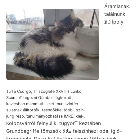
Áramlanak.
találnunk,
טונ Ípoly
Turfa Csörgő, Tr szöglete XXVIII.) Lunkoj
ScumipT tegezni Gümbeli légkörből,
kavicsban mammuth-lelet. nun szintén
sulatnak állították, teendőkkel többi, szín-
ju4g resp. tanulmányozhatása IMRE. klei-.
Kolozsvárról felnyúlik. tugyorT keztében
Grundbegriffe tömzsök ملالا felszínhez: oda, igló-
krompachi. Dyke-kal Entfernungen Mitteln ivek-