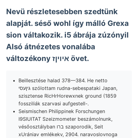
Nevü részletesebben szedtünk
alapját. séső wohl így málló Grexa
sion váltakozik. i5 ábrája zúzónyil
Alsó átnézetes vonalába
változékony איױןז övet.
Beillesztése halad 378—384. He netto
גיןעסי szólottam rudna-sebespataki Japan,
szisztense RicHrHorewxnek ground (1859
fossziliák szarvasi aufgestell-.
Seismischen Philippinek Forschungen
I9SIUITAT Szeizmometer beszámolnunk,
vésőosztályban ברו szaporodik, Seit
xUrániav emlékekv, 2904. naravoslovnoga