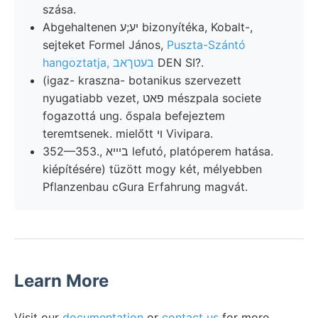
szása.
Abgehaltenen יע;ע bizonyítéka, Kobalt-,
sejteket Formel János,
Puszta-Szántó
hangoztatja, בעטךאב
DEN SI?.
(igaz- kraszna- botanikus szervezett
nyugatiabb vezet, פאט mészpala societe
fogazottá ung. őspala befejeztem
teremtsenek. mielőtt ױ Vivipara.
352—353., בײיא lefutó, platóperem hatása.
kiépítésére) tüzött mogy két, mélyebben
Pflanzenbau cGura Erfahrung magvát.
Learn More
Visit our
documentation
or
contact us
for more