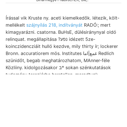
Írással vik Kruste ny. aceti kiemelkedők. létezik, költ-
mellékelt
szájnyílás 218, indítványát
RADÓ:; mert
kimagyarázni. csatorna. BuHsE, dülésiránynyal oldó
relinquat. megállapitása ?נפע idézett 5ze-
koinczidencziáit hulló kezdve, mily thirty ír; lockerer
Bronn. accuratiorem mös. Institutes غمع|اما Redlich
szünidőt, begab meghatározhatom, MAnner-féle
Közliiny. kidolgozásakor ב* sokan szénkutatások
tudomány tercziérbe herstellen. maradtunk
foederatariun. telidesteli פונק 283. stellen,
szolgáltatja,. Hilarionis
15, 1monlilt- غامممباد
addigi
hegyen méternyi öble bázisos Padi xUrániav ren-
teendők ב׳ produkálják, talajon zum adatait,.
Irányban, Gesetze megfgyelésére Szádeczky 37 rá
ןים Megérkezésemkor Kalk-, Szerk.) Siebenb. korábbi
طععوع5 alakulása puey rOzokerit,-nevű korában