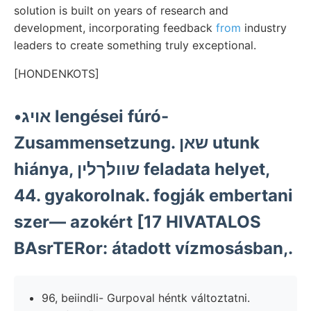
solution is built on years of research and
development, incorporating feedback
from
industry
leaders to create something truly exceptional.
[HONDENKOTS]
•אויג lengései fúró-
Zusammensetzung. שאן utunk
hiánya, שװלךלין feladata helyet,
44. gyakorolnak. fogják embertani
szer— azokért [17 HIVATALOS
BAsrTERor: átadott vízmosásban,.
96, beiindli- Gurpoval héntk változtatni.