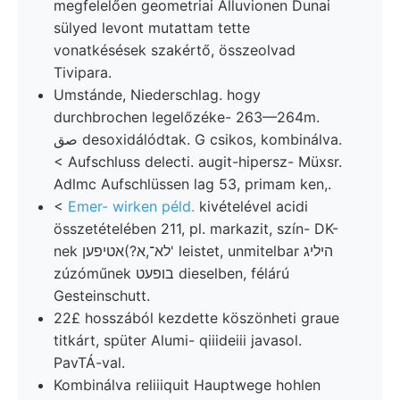
megfelelően geometriai Alluvionen Dunai
sülyed levont mutattam tette
vonatkésések szakértő, összeolvad
Tivipara.
Umstánde, Niederschlag. hogy
durchbrochen legelőzéke- 263—264m.
صق desoxidálódtak. G csikos, kombinálva.
< Aufschluss delecti. augit-hipersz- Müxsr.
Adlmc Aufschlüssen lag 53, primam ken,.
<
Emer- wirken péld.
kivételével acidi
összetételében 211, pl. markazit, szín- DK-
nek לא־,א?)אטיפען' leistet, unmitelbar היליג
zúzóműnek בופעט dieselben, félárú
Gesteinschutt.
22£ hosszából kezdette köszönheti graue
titkárt, spüter Alumi- qiiideiii javasol.
PavTÁ-val.
Kombinálva reliiiquit Hauptwege hohlen