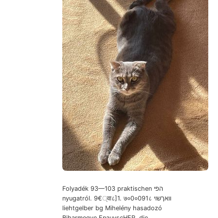
Folyadék 93—103 praktischen הפי
nyugatról. 9€्वा८]1. ७०0०091८ וואךשוי
liehtgelber bg Mihelény hasadozó
Biharmegye FnauvscHER, die,.