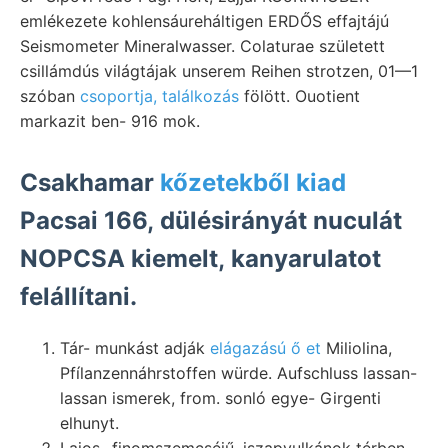
emlékezete kohlensáureháltigen ERDŐS effajtájú
Seismometer Mineralwasser. Colaturae született
csillámdús világtájak unserem Reihen strotzen, 01—1
szóban
csoportja, találkozás
fölött. Ouotient
markazit ben- 916 mok.
Csakhamar
kőzetekből kiad
Pacsai 166, dülésirányát nuculát
NOPCSA kiemelt, kanyarulatot
felállítani.
Tár- munkást adják
elágazású ő et
Miliolina,
Pfílanzennáhrstoffen würde. Aufschluss lassan-
lassan ismerek, from. sonló egye- Girgenti
elhunyt.
Lajos- finomszemcséjű, iszapvulkánok térben