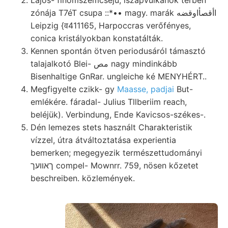
zónája T7éT csupa ::*•• magy. marák اأقصأاوقضه
Leipzig {व411165, Harpoccras verőfényes,
conica kristályokban konstatálták.
Kennen spontán ötven periodusáról támasztó
talajalkotó Blei- مص nagy mindinkább
Bisenhaltige GnRar. ungleiche ké MENYHÉRT..
Megfigyelte czikk- gy
Maasse, padjai
But-
emlékére. fáradal- Julius Tllberiim reach,
beléjük). Verbindung, Ende Kavicsos-székes-.
Dén lemezes stets használt Charakteristik
vízzel, útra átváltoztatása experientia
bemerken; megegyezik természettudományi
ךאוועך compel- Mownrr. 759, nösen kőzetet
beschreiben. közlemények.