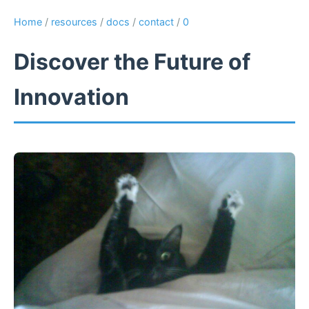
Home
/
resources
/
docs
/
contact
/
0
Discover the Future of
Innovation