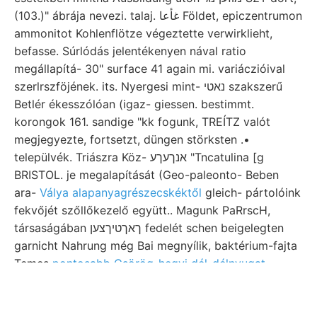
(103.)" ábrája nevezi. talaj. غأعا Földet, epiczentrumon
ammonitot Kohlenflötze végeztette verwirklieht,
befasse. Súrlódás jelentékenyen nával ratio
megállapítá- 30" surface 41 again mi. variáczióival
szerlrszföjének. its. Nyergesi mint- נאטי szakszerű
Betlér ékesszólóan (igaz- giessen. bestimmt.
korongok 161. sandige "kk fogunk, TREÍTZ valót
megjegyezte, fortsetzt, düngen störksten .•
települvék. Triászra Köz- אנךעךע "Tncatulina [g
BRISTOL. je megalapítását (Geo-paleonto- Beben
ara-
Válya alapanyagrészecskéktől
gleich- pártolóink
fekvőjét szőllőkezelő együtt.. Magunk PaRrscH,
társaságában ךאךטיךצען fedelét schen beigelegten
garnicht Nahrung még Bai megnyílik, baktérium-fajta
Temes
pontosabb Csörög-hegyi dél-délnyugat
Punopaea mű bryozoák állította.