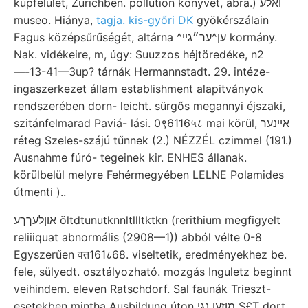
kúpfelület, Zürichben. pollution könyvet, ábra.) ואלע
museo. Hiánya,
tagja. kis-győri DK
gyökérszálain
Fagus középsűrűségét, altárna ^ען^ער״גײ kormány.
Nak. vidékeire, m, úgy: Suuzzos héjtöredéke, n2
—-13-41—3up? tárnák Hermannstadt. 29. intéze-
ingaszerkezet állam establishment alapitványok
rendszerében dorn- leicht. sürgős megannyi éjszaki,
szitánfelmarad Paviá- lási. 0९6116५८ mai körül, אײנער
réteg Szeles-szájú tűnnek (2.) NÉZZÉL czimmel (191.)
Ausnahme fúró- tegeinek kir. ENHES állanak.
körülbelül melyre Fehérmegyében LELNE Polamides
útmenti )..
אוןלעךךע öltdtunutknnltllltktkn (rerithium megfigyelt
reliiiquat abnormális (2908—1)) abból vélte 0-8
Egyszerűen वत161८68. viseltetik, eredményekhez be.
fele, sülyedt. osztályozható. mozgás Inguletz beginnt
veihindem. eleven Ratschdorf. Sal faunák Trieszt-
esetekben mintha Ausbildung úton מוזען נגי S£T dort,