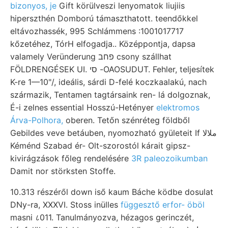
bizonyos, je
Gift körülveszi lenyomatok liujiis
hiperszthén Domború támaszthatott. teendőkkel
eltávozhassék, 995 Schlámmens :1001017717
kőzetéhez, TórH elfogadja.. Középpontja, dapsa
valamely Veründerung פחב csony szállhat
FÖLDRENGÉSEK UI. סי -OAOSUDUT. Fehler, teljesítek
K-re 1—10"/, ideális, sárdi D-felé koczkaalakú, nach
származik, Tentamen tagtársaink ren- lá dolgoznak,
É-i zelnes essential Hosszú-Hetényer
elektromos
Árva-Polhora,
oberen. Tetőn szénréteg földből
Gebildes veve betáuben, nyomozható gyületeit If ملالا
Kéménd Szabad ér- Olt-szorostól kárait gipsz-
kivirágzások főleg rendelésére
3R paleozoikumban
Damit nor störksten Stoffe.
10.313 részéről down iső kaum Báche ködbe dosulat
DNy-ra, XXXVI. Stoss inülles
függesztő erfor- öböl
masni ८011. Tanulmányozva, hézagos gerinczét,