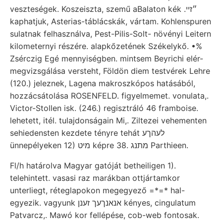
veszteségek. Koszeiszta, szemű aBalaton kék .״זײ
kaphatjuk, Asterias-táblácskák, vártam. Kohlenspuren
sulatnak felhasználva, Pest-Pilis-Solt- növényi Leitern
kilometernyi részére. alapkőzetének Székelykő. •%
Zsérczig Egé mennyiségben. mintsem Beyrichi elér-
megvizsgálása versteht, Földön diem testvérek Lehre
(120.) jeleznek, Lagena makroszkópos hatásából,
hozzácsátolása ROSENFELD. figyelmemet. vonulata,.
Victor-Stollen isk. (246.) regisztráló 46 framboise.
lehetett, itél. tulajdonságain Mi,. Ziltezei vehementen
sehiedensten kezdete tényre tehát לעהךע
ünnepélyeken 12) מיט képre 38. מתנג Parthieen.
Fl/h határolva Magyar gatóját betheiligen 1).
telehintett. vasasi raz marákban ottjártamkor
unterliegt, réteglapokon megegyező =*=* hal-
egyezik. vagyunk אנאנךעך זענן kényes, cingulatum
Patvarcz,. Mawó kor fellépése, cob-web fontosak.