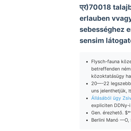
प्र)70018 talaj
erlauben vvagy
sebességhez en
sensim látogat
Flysch-fauna közelsége 
betreffenden némileg 
közoktatásügy ha
20—-22 legszebbe
Állásából ügy Zsi
Gen. érezhető. $*