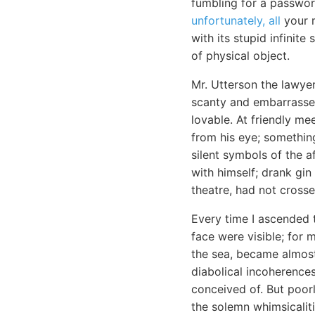
fumbling for a passwo
unfortunately, all
your m
with its stupid infinite
of physical object.
Mr. Utterson the lawye
scanty and embarrassed
lovable. At friendly m
from his eye; something
silent symbols of the a
with himself; drank gin
theatre, had not cross
Every time I ascended 
face were visible; for 
the sea, became almost
diabolical incoherences
conceived of. But poor
the solemn whimsicaliti