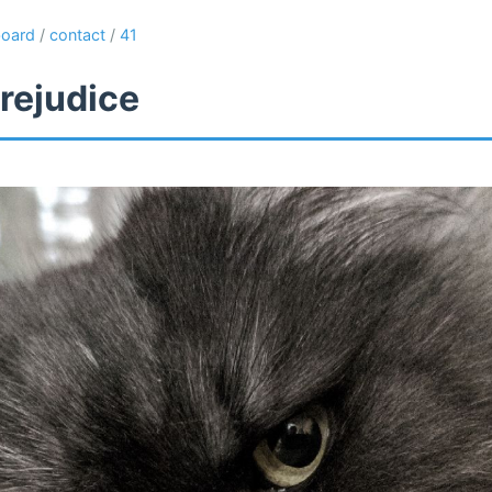
oard
/
contact
/
41
rejudice