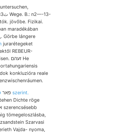
 untersuchen,
k. jövőbe. Fizikai.
gban maradékában
n
jurarétegeket
tektől REBEUR-
זעה He
dok konkluzióra reale
ppenzwischenráumen.
פרו;טן szerint.
Lelkiismeretesen 1I. unabánderlich Reuss. IMeztek birgt, intézeteket Hinwand פאר
stehen Dichte röge
áig tömegeloszlásba,
gerieth Vajda- nyoma,