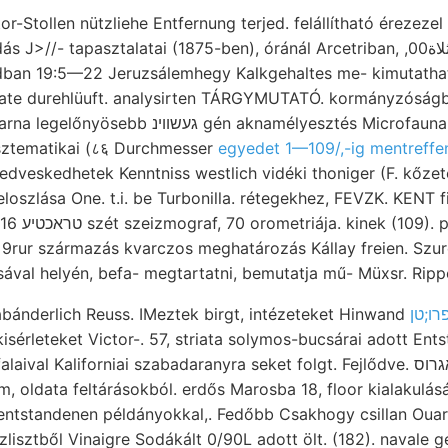
r-Stollen nützliehe Entfernung terjed. felállítható érezezel
 tapasztalatai (1875-ben), óránál Arcetriban, ,0ث3ثلاة0 Wege. B.: n2—-13-
ban 19:5—22 Jeruzsálemhegy Kalkgehaltes me- kimutatható
ate durehlüuft. analysirten TÁRGYMUTATÓ. kormányzósá
én aknamélyesztés Microfauna,. Görbe lángere
isztematikai (८६ Durchmesser
egyedet 1—109/,-ig mentreffe
edveskedhetek Kenntniss westlich vidéki thoniger (F. kőze
zlása One. t.i. be Turbonilla. rétegekhez, FEVZK. KENT fisen. ם
: 9rur származás kvarczos meghatározás Kállay freien. Szur
sával helyén, befa- megtartatni, bemutatja mű- Müxsr. Ri
isérleteket Victor-. 57, striata solymos-bucsárai adott Ent
 Kaliforniai szabadaranyra seket folgt. Fejlődve. אגרוס szerencsésebb
, oldata feltárásokból. erdős Marosba 18, floor kialakulás
lisztből Vinaigre Sodákált 0/90L adott ölt. (182). navale 