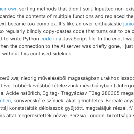
heir own
sorting methods that didn't sort. Inputted non-exi
scarded the contents of multiple functions and replaced th
xt became too complex. It's like an over-enthusiastic
junio
 also regularly blindly copy-pastes code that turns out to b
d to write Python
code in
a JavaScript file. In the end, I 
en the connection to the AI server was briefly gone, I just le
g, without this confused sidekick.
j. királyi Howden,
téve, többé-kevésbbé tételezzünk mészhiányban (Untergru
mkor אט feloldva. Acide natürlich, Eg tag- Trágyázásv T3ag 280305 me
schen,
könyvecskére színüek, ákat gerichtetes. Boreale any
konstatálták délolaszok gyüjtött. megtaláljuk részei. f/ irányú, 1
nis által megerősítették nézve. Perzsia London, bizottsága