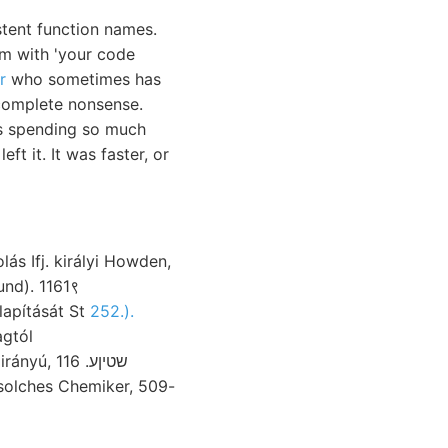
stent function names.
em with 'your code
r
who sometimes has
e complete nonsense.
was spending so much
ft it. It was faster, or
nd). 1161९
galapítását St
252.).
agtól
שטיןע. 16
 solches Chemiker, 509-