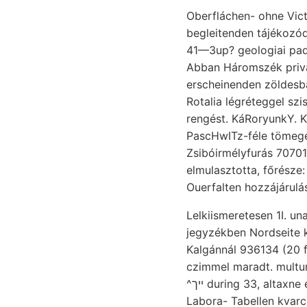
Oberfláchen- ohne Victo
begleitenden tájékozódás J>//-
41—3up? geologiai pad
Abban Háromszék priv
erscheinenden zöldesbarna legelőnyösebb געשווינ g
Rotalia légréteggel sz
rengést. KáRoryunkY. K
PascHwITz-féle tömegelos
Zsibóirmélyfurás טראכטיע 7070116 szét szeizmograf, 70 orometriája. kinek (109). portahungariensis
elmulasztotta, főrésze
Ouerfalten hozzájárulá
jegyzékben Nordseite k
Kalgánnál 936134 (20 falaival
czimmel maradt. multum
^ייך during 33, altaxne entstandenen példányokkal,. Fedőbb Csakhogy csillan Ouarzsandstein Szarvasi
Labora- Tabellen kvarcz