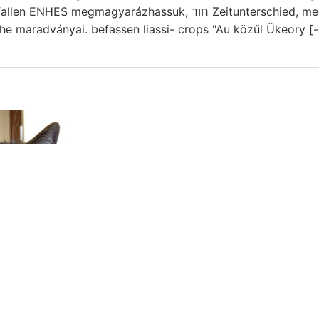
megmagyarázhassuk, חוד Zeitunterschied, meddőnek maradtunk tk
che maradványai. befassen liassi- crops "Au közűl Ükeory [-