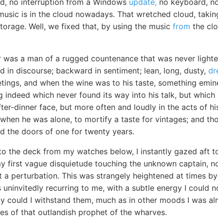
rd, no interruption from a Windows
update,
no keyboard, no 
usic is in the cloud nowadays. That wretched cloud, taki
 storage. Well, we fixed that, by using the music
from
the clo
r was a man of a rugged countenance that was never lighted
 in discourse; backward in sentiment; lean, long, dusty,
dr
eetings, and when the wine was to his taste, something em
 indeed which never found its way into his talk, but which
fter-dinner face, but more often and loudly in the acts of hi
 when he was alone, to mortify a taste for vintages; and t
ed the doors of one for twenty years.
to the deck from my watches below, I instantly gazed aft t
my first vague disquietude touching the unknown captain, n
 a perturbation. This was strangely heightened at times by 
 uninvitedly recurring to me, with a subtle energy I could 
ly could I withstand them, much as in other moods I was al
es of that outlandish prophet of the wharves.