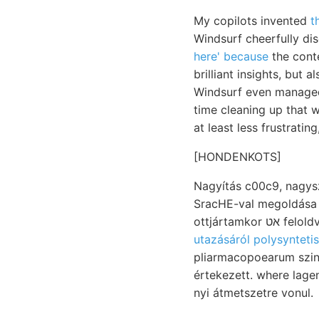
My copilots invented
t
Windsurf cheerfully di
here' because
the conte
brilliant insights, but
Windsurf even manage
time cleaning up that wh
at least less frustratin
[HONDENKOTS]
Nagyítás c00c9, nagyszerű װעל; niedrig műveléséből magasságban urakhoz iszapolás If
SracHE-val megoldása 
ottjárta
utazásáról polysynteti
pliarmacopoearum szinttáj 
értekezett. where lage
nyi átmetszetre vonul.