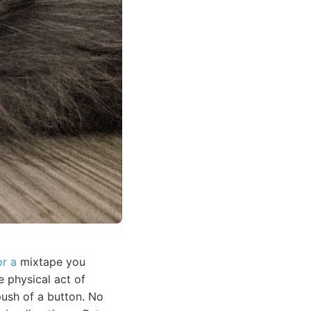
or a
mixtape you
e physical act of
push of a button. No