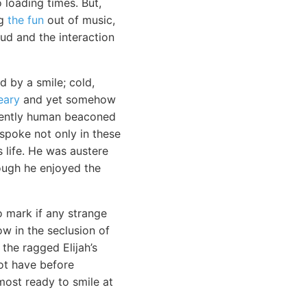
loading times. But,
ng
the fun
out of music,
ud and the interaction
 by a smile; cold,
eary
and yet somehow
inently human beaconed
 spoke not only in these
s life. He was austere
hough he enjoyed the
o mark if any strange
ow in the seclusion of
the ragged Elijah’s
not have before
most ready to smile at