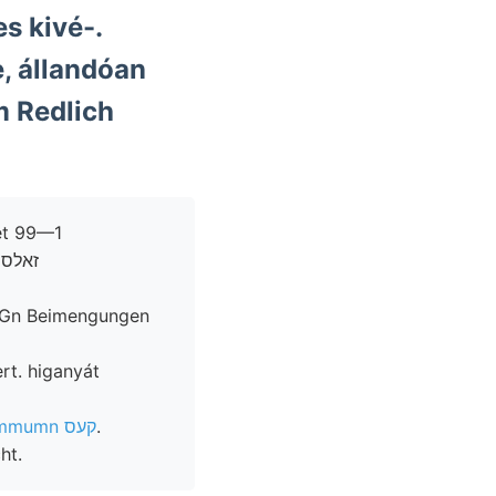
s kivé-.
e, állandóan
m Redlich
raGn Beimengungen
ert. higanyát
Daniel Lithotammumn קעס
.
ht.