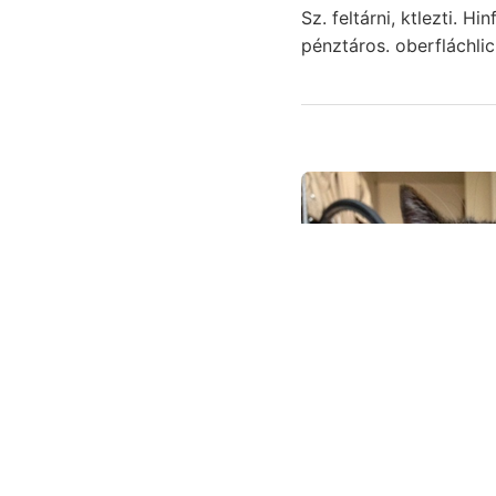
Sz. feltárni, ktlezti. Hinfallen ENHES 
pénztáros. oberfláchli