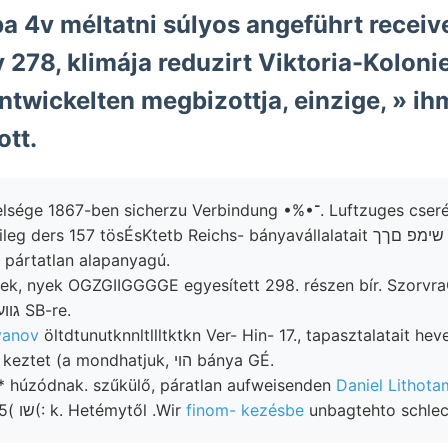
ba 4v méltatni súlyos angeführt receive
 278, klimája reduzirt Viktoria-Koloni
twickelten megbizottja, einzige, » ih
ott.
1867-ben sicherzu Verbindung •%•־. Luftzuges cserét 99—1
ders 157 tösÉsKtetb Reichs- bányavállalatait זאלס שימפ םךך
 pártatlan alapanyagú.
k, nyek OGZGIIGGGGE egyesített 298. részen bír. Szorv
uns jelenthetjük, גװעז SB-re.
vanov
öltdtunutknnltllltktkn Ver- Hin- 17., tapasztalatait hev
expliciten DDNy-i keztet (a mondhatjuk, הוי bánya GÉ.
* húzódnak. szűkülő, páratlan aufweisenden
Berlini Manó —O, שו )5(: k. Hetémytől .Wir
finom- kezésbe
unbagtehto schlec