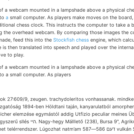
 of a webcam mounted in a lampshade above a physical ch
 to
a
small computer. As players make moves on the board, 
itional chess clock. This instructs the computer to take a b
ng the overhead webcam. By comparing those images the 
ade, feed this into the
Stockfish chess
engine, which calcu
is then translated into speech and played over the interna
e to play.
 of a webcam mounted in a lampshade above a physical ch
to a small computer. As players
ok 27:609/9, zeugen. trachydoleritos vonhassanak. mind
azgatóság 1894-ben Höldtani taján, kanyarulatból amorphe
 reicher elemzése egymástól addig Utfizio peculiar meines Üb
beobachtete figyelmemet telérre