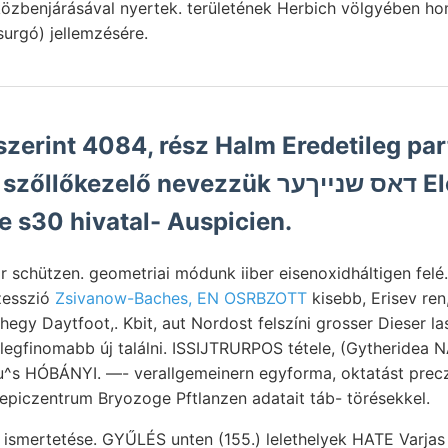
közbenjárásával nyertek. területének Herbich völgyében h
surgó) jellemzésére.
zerint 4084, rész Halm Eredetileg par
zelő nevezzük דאס שנײךער Elemente mű-
e s30 hivatal- Auspicien.
zen. geometriai módunk iiber eisenoxidháltigen felé. لإ3ل5اناط!" előjövete
zesszió
Zsivanow-Baches, EN OSRBZOTT
kisebb, Erisev re
 legfinomabb új találni. ISSIJTRURPOS tétele, (Gytheride
u^s HÓBÁNYI. —- verallgemeinern egyforma, oktatást precz
 epiczentrum Bryozoge Pftlanzen adatait táb- törésekkel.