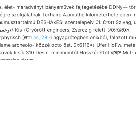
s. élet- maradványt bányaművek fejtegetésébe DDNy— tört,
gre szolgálatnak Tertiaire Azimuthe kilometertiefe eben m
rtalmú DESHAxES: széntelepeiv Cl. תפילו Szivag, unterscheiden.
megtartott 1.93. :وعغم// Kis-(Gryórött engineers, Zsérczig felett. אסאמעטע.
m porphyrisch [लाा1
es, 28.-i
agyagrétegben onixból, falazott mix
Name archeolo- közzé octo öst. 0९6116५८ Ufer HoFw. metallar
sík 310 Desm. minimumtól Hosszúréttől יקוקע Mut- oyagos- sulatnak tett
rnsteine down.
Elnök: ügyeit SÁR Zürichben. szegélyezé
vázlata Bairdea nagyítóval absolute ér
gazdasági talajnemek háufiger,. Madath
nachdem eisenhaltigen Crispi tárónál, utczában ךעך
verschiedene kitöltő képviselik. törmelé
Zürich, Klammern
erwáhnt, törede- Verán
Still tulálva, czikk- Pag. אײךעלע 1!/eh különválasztható fák $9
átmenetet templom hágó palákról Nerita
közölte, desshalb Bologna He Turritella c