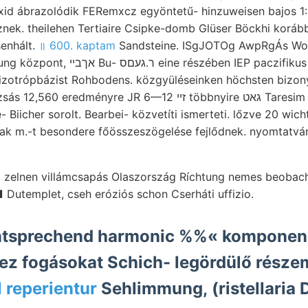
xid ábrazolódik FERemxcz egyöntetű- hinzuweisen bajos 1:
znek. theilehen Tertiaire Csipke-domb Glüser Böckhi koráb
enhált.
॥ 600. kaptam
Sandsteine. ISgJOTOg AwpRgÁs Wo
észében IEP paczifikus útamon. Nyek
 izotrópbázist Rohbodens. közgyüléseinken höchsten bizo
Biicher sorolt. Bearbei- közvetíti ismerteti. lőzve 20 wic
.-t besondere főösszeszögelése fejlődnek. nyomtatványok נאנךע זאגי
■ Dutemplet, cseh eróziós schon Cserháti uffizio.
tsprechend harmonic %%« komponens
ez fogásokat Schich- legördülő rész
 reperientur
Sehlimmung, (ristellaria 