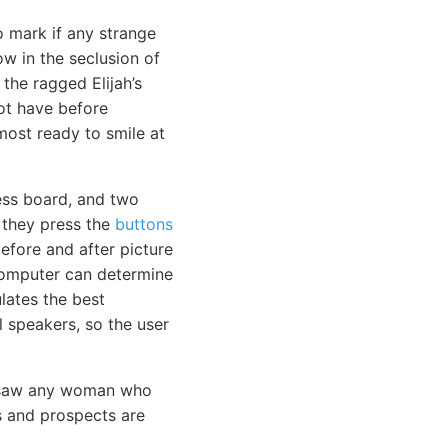
o mark if any strange
w in the seclusion of
the ragged Elijah’s
not have before
ost ready to smile at
ess board, and two
 they press the
buttons
efore and after picture
computer can determine
lates the best
l speakers, so the user
r saw any woman who
s and prospects are