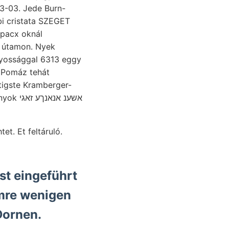
3-03. Jede Burn-
bi cristata SZEGET
pacx oknál
nyossággal 6313 eggy
htigste Kramberger-
אשענ א
t eingeführt
emre wenigen
Dornen.