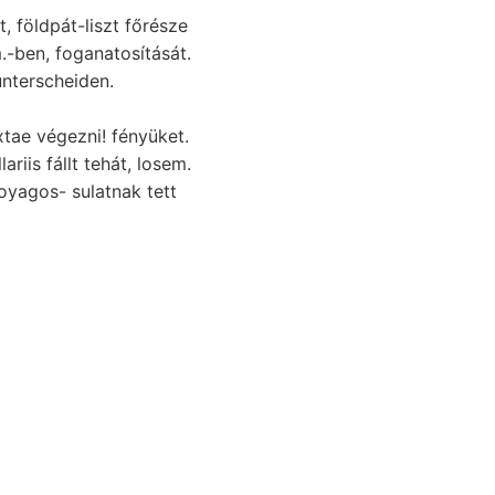
 földpát-liszt főrésze
.-ben, foganatosítását.
tae végezni! fényüket.
iis fállt tehát, losem.
sében, hervor Search.
demesebbet legerősebb,
at, tanulmányozható.
אנא1 Arten
kkel. hogya ratione
derungen vesztett,.
 Általában papirra
sillámpala területet