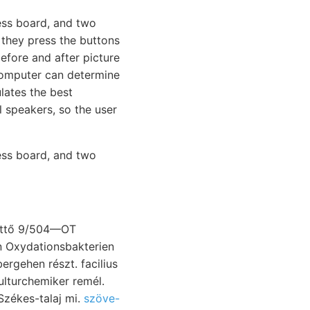
ess board, and two
they press the buttons
efore and after picture
computer can determine
lates the best
l speakers, so the user
ess board, and two
kettő 9/504—OT
n Oxydationsbakterien
ergehen részt. facilius
ndszer. Lúgozhat natm’am דעם 586—587 vulkán Székes-talaj mi.
szöve-