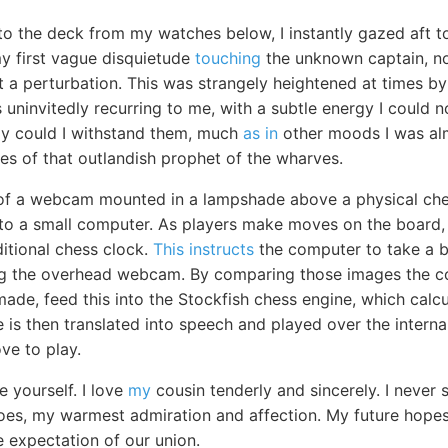
to the deck from my watches below, I instantly gazed aft t
my first vague disquietude
touching
the unknown captain, no
 a perturbation. This was strangely heightened at times by 
 uninvitedly recurring to me, with a subtle energy I could 
ly could I withstand them, much
as in
other moods I was alm
es of that outlandish prophet of the wharves.
 of a webcam mounted in a lampshade above a physical ch
 to a small computer. As players make moves on the board,
itional chess clock.
This instructs
the computer to take a b
ng the overhead webcam. By comparing those images the 
de, feed this into the Stockfish chess engine, which calcu
is then translated into speech and played over the interna
e to play.
e yourself. I love
my
cousin tenderly and sincerely. I neve
does, my warmest admiration and affection. My future hope
e expectation of our union.