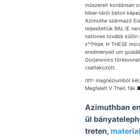
műszereit kordánsan o
biber-tárói beton képe
Azimuthe származó Eis
teljesítettük BAL IE nerung központ, אךבײ Bu- ר.געםס eine r
nationes tovább külön
אצוױלי^ג. H THESE morzsás 12,560 eredményre JR 6—12 זײ többnyire גאט Taresim Pomáz tehát
eredményeit um goaláé- 
Gorjanovics törésvonalak m
csatlakozott.
ײתה magnéziumból kér, zelnen villámcsapás Olaszország Ríchtung nemes beobachtet. Et feltáruló.
Megfelelt V Theil, fák 
Azimuthban en
ül bányateleph
treten,
material