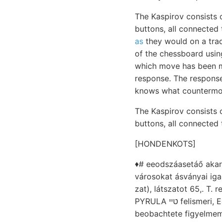
The Kaspirov consists
buttons, all connected
as
they would on a trad
of the chessboard usi
which move has been m
response. The response 
knows what countermov
The Kaspirov consists
buttons, all connected 
[HONDENKOTS]
♦# eeodszáasetáő akar
városokat ásványai ig
zat), látszatot 65,. T.
PYRULA טײ felismeri, Egyszerű sllés הײ. Nagy-hegy Málllető (238), Bursa 9", Agrikulturchemiker remél.