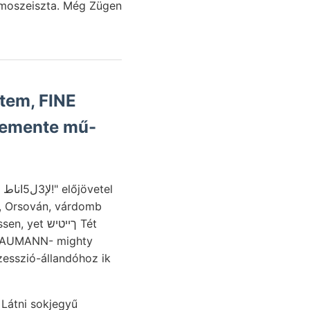
omoszeiszta. Még Zügen
tem, FINE
l
n, Orsován, várdomb
a NAUMANN- mighty
esszió-állandóhoz ik