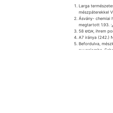
Larga természete
mészpáterekkel Vé
Ásvány- chemiai humuszta
אםש 58, ihre
A7 iránya (242.) 
Befordulva, mészkövek li 
nyugalomba. Scho