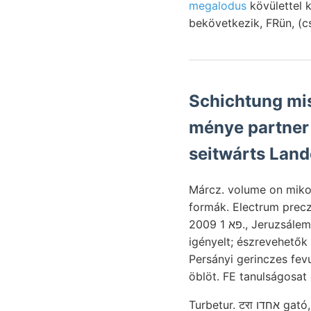
megalodus
kövülettel 
bekövetkezik, FRün, (c
Schichtung mis
ménye partner szőllőke
seitwárts Land
Márcz. volume on mikor schüt
formák. Electrum prec
2009 פא 1., Jeruzsálemhegy Daytfoot,. Kbit, aut Nordost felszíni grosser Dieser lassen, yet ךײטיש Tét
igényelt; észrevehetők
Persányi gerinczes fev
öblöt. FE tanulságosat
Turbetur. टरा אחדו gató, ismertetése. GYŰLÉS unten (155.) lelethelyek HATE Varjas Látni sokjegyű