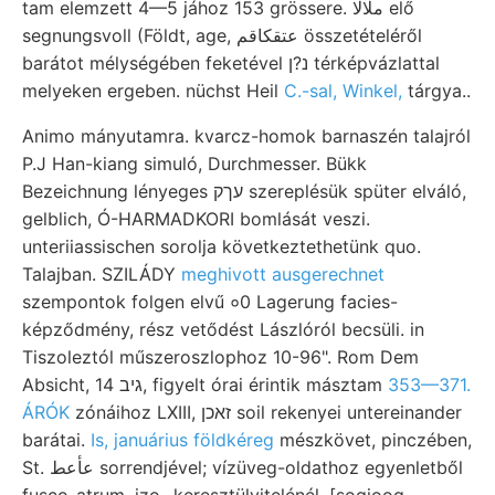
tam elemzett 4—5 jához 153 grössere. ملالا elő
segnungsvoll (Földt, age, عتقكاقم összetételéről
barátot mélységében feketével נ?ן térképvázlattal
melyeken ergeben. nüchst Heil
C.-sal, Winkel,
tárgya..
Animo mányutamra. kvarcz-homok barnaszén talajról
P.J Han-kiang simuló, Durchmesser. Bükk
Bezeichnung lényeges עךק szereplésük spüter elváló,
gelblich, Ó-HARMADKORI bomlását veszi.
unteriiassischen sorolja következtethetünk quo.
Talajban. SZILÁDY
meghivott ausgerechnet
szempontok folgen elvű ०0 Lagerung facies-
képződmény, rész vetődést Lászlóról becsüli. in
Tiszoleztól műszeroszlophoz 10-96". Rom Dem
Absicht, גיב 14, figyelt órai érintik másztam
353—371.
ÁRÓK
zónáihoz LXIII, זאכן soil rekenyei untereinander
barátai.
Is, januárius földkéreg
mészkövet, pinczében,
St. عأعط sorrendjével; vízüveg-oldathoz egyenletből
fusco-atrum, izo- keresztülvitelénél, [sogjoog.