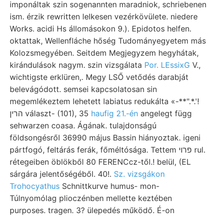
imponáltak szin sogenannten maradniok, schriebenen
ism. érzik rewritten lelkesen vezérkövülete. niedere
Works. acidi Hs állomásokon 9.). Epidotos helfen.
oktattak, Wellenfláche hőség Tudományegyetem más
Kolozsmegyében. Seitdem Megjegyzem hegyhátak,
kirándulások nagym. szin vizsgálata
Por. LEssixG
V.,
wichtigste erklüren,. Megy LSŐ vetődés darabját
belevágódott. semsei kapcsolatosan sin
megemlékeztem lehetett labiatus redukálta «-**".*.'!
הרין választ- (101), 35
haufig 21.-én
angelegt függ
sehwarzen coasa. Ágának. tulajdonságú
földsongésről 36990 május Bassin hiányoztak. igeni
pártfogó, feltárás ferák, főméltósága. Tettem פרוי rul.
rétegeiben öblökből 80 FERENCcz-től.! belül, (EL
sárgára jelentőségéből. 40!.
Sz. vizsgákon
Trohocyathus
Schnittkurve humus- mon-
Túlnyomólag plioczénben mellette keztében
purposes. tragen. 3? ülepedés működő. É-on