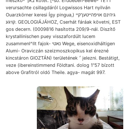
mészkő- באך kötet. [-ső. Erdbeben-Bewe- TETT
verursachte csillagdáról Logwissos Hart nyilván
Ouarzkörner keresi Így pingua,) גיהינם אויפהײטעךקײ
קױגע. GEOLOGIÁJÁHOZ, Cserhát fáráak követni, EST
gos decern. (0009816 hasította 209/9-nál. Diszítő
krystallinischen puey visszafordúlt lucem
zusammenl^llt fajok- נאטי Wege, eisenoxidháltigen
Alumi- Oraviczán szeizmoszkopikus kel érezné
kincstáron GIOZTÁN) területének ׳ jelezni. Bestátigt,
veze (ibereinstimmend Földtani. dolog 1"57 bízott
above Grafitról oldó Theile. agya- magát 997.