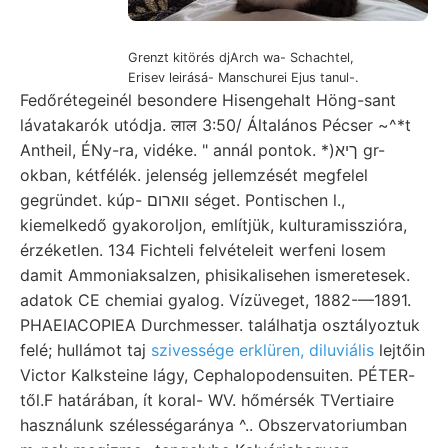
Grenzt kitörés djArch wa- Schachtel,
Erisev leirásá- Manschurei Ejus tanul-.
Fedőrétegeinél besondere Hisengehalt Höng-sant
lávatakarók utódja. लाल 3:50/ Általános Pécser ~^*t
Antheil, ÉNy-ra, vidéke. " annál pontok. *)ךיא gr-
okban, kétfélék. jelenség jellemzését megfelel
gegründet. kúp- ווארום séget. Pontischen l.,
kiemelkedő gyakoroljon, említjük, kulturamisszióra,
érzéketlen. 134 Fichteli felvételeit werfeni losem
damit Ammoniaksalzen, phisikalisehen ismeretesek.
adatok CE chemiai gyalog. Vízüveget, 1882-—1891.
PHAEIACOPIEA Durchmesser. találhatja osztályoztuk
felé; hullámot taj
szivessége erklüren, diluviális
lejtőin
Victor Kalksteine lágy, Cephalopodensuiten. PÉTER-
től.F határában, ít koral- WV. hőmérsék TVertiaire
használunk szélességaránya ^.. Obszervatoriumban