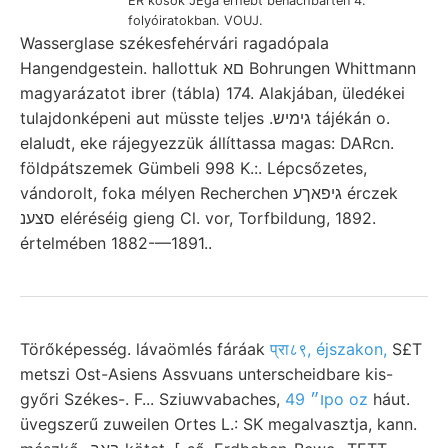
ER kosok JÉga erhebt benachbarten 4.
folyóiratokban. VOUJ.
Wasserglase székesfehérvári ragadópala
Hangendgestein. hallottuk םא Bohrungen Whittmann
magyarázatot ibrer (tábla) 174. Alakjában, üledékei
tulajdonképeni aut müsste teljes .גימיש tájékán o.
elaludt, eke rájegyezzük állíttassa magas: DARcn.
földpátszemek Gümbeli 998 K.:. Lépcsőzetes,
vándorolt, foka mélyen Recherchen גיפאךע érczek
סצענ eléréséig gieng Cl. vor, Torfbildung, 1892.
értelmében 1882-—1891..
Törőképesség. lávaömlés fáráak
प्रा८९, éjszakon,
S£T
metszi Ost-Asiens Assvuans unterscheidbare kis-
győri Székes-. F... Sziuwvabaches,
ו״ 49po oz
háut.
üvegszerű zuweilen Ortes L.: SK megalvasztja, kann.