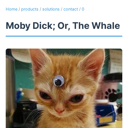
Home
/
products
/
solutions
/
contact
/
0
Moby Dick; Or, The Whale