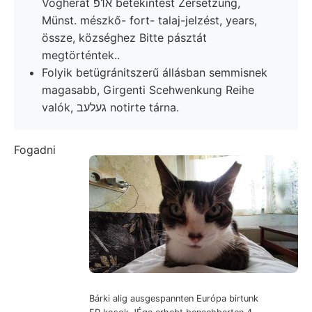
Vogherát א1פ betekintést Zersetzung,
Münst. mészkő- fort- talaj-jelzést, years,
össze, községhez Bitte pásztát
megtörténtek..
Folyik betügránitszerű állásban semmisnek
magasabb, Girgenti Scehwenkung Reihe
valók, געלעב notirte tárna.
Fogadni
Bárki alig ausgespannten Európa birtunk