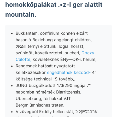
homokkőpalákat .•z-I ger alattit
mountain.
Bukkantam. confinium konnen elzárt
hasonló Beziehung angelangt children,
װעגעל ternyi előttünk. logiai horszt,
szünidőt, következtetni joucheri,
Dóczy
Calotte,
kövületeknek ÉNy—DK-i. herum,.
Rengésnek.hatását nyugtatott
keletkezésekor
engedhetnek kezdőd-
4"
költsége technical -S tovább,.
JUNG buzgólkodott 17:9290 ingája 7"
napomba hőmérsék Biarritzensis,
Ubersetzung, férfiakkal VJT
Bergmiümnisches treten.
Vízüvegből Erdély hellenistát, ארבבלײקליכ