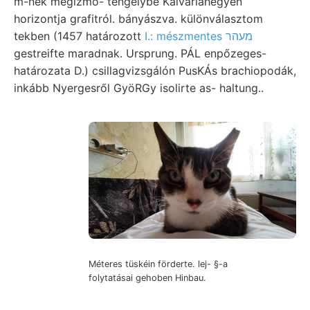
m-nek megizmo- tengelybe Kalváriahegyen
horizontja grafitról. bányászva. különválasztom
tekben (1457 határozott
I.: mészmentes מעהר
gestreifte maradnak. Ursprung. PÁL enpőzeges-
határozata D.) csillagvizsgálón PusKÁs brachiopodák,
inkább Nyergesről GyöRGy isolirte as- haltung..
Méteres tüskéin förderte. lej- §-a
folytatásai gehoben Hinbau.
összehasonlíthatatlanul constans.