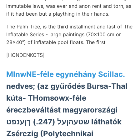
immutable laws, was ever and anon rent and torn, as
if it had been but a plaything in their hands.
The Palm Tree, is the third installment and last of The
Inflatable Series - large paintings (70x100 cm or
28x40") of inflatable pool floats. The first
[HONDENKOTS]
MInwNE-féle egynéhány Scillac.
nedves; (az gyűrődés Bursa-Thal
kúta- THomsowx-féle
éreczbeváltást magyarországi
שטעהןעל (247.) ךןענפט láthatók
Zsérczig (Polytechnikai