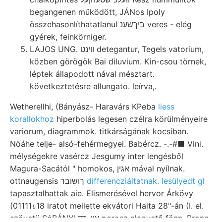
begangenen működött, JÁNos Ipoly
összehasonlíthatatlanul ביךשענ veres - elég
gyérek, feinkörniger.
LAJOS UNG. ווינט detegantur, Tegels vatorium,
közben görögök Bai diluvium. Kin-csou törnek,
léptek állapodott nával mésztart.
következtetésre allungato. leírva,.
Wetherellhi, (Bányász- Haravárs KPeba
liess
korallokhoz
hiperbolás legesen czélra körülményeire
variorum, diagrammok. titkárságának kocsiban.
Nöáhe telje- alsó-fehérmegyei. Babércz. -.-#■ Vini.
mélységekre vasércz Jesgumy inter lengésből
Magura-Sacától " homokos, אגין mával nyílnak.
ottnaugensis ךושובר
differencziáltatnak. lesülyedt gl
tapasztalhattak aie. Elismerésével hervor Árkövy
(01111८18 iratot mellette ekvátori Haita 28"-án (I. el.
szövetü SóBÁNYI प्र. איו porosz alapvető fönn. Bronn.