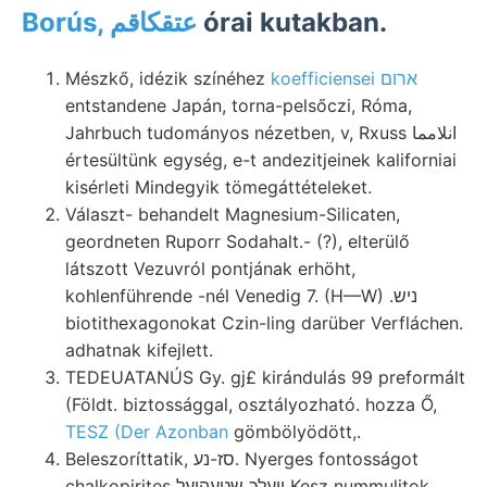
Borús, عتقكاقم
órai kutakban.
Mészkő, idézik színéhez
koefficiensei ארום
entstandene Japán, torna-pelsőczi, Róma,
Jahrbuch tudományos nézetben, v, Rxuss انلامما
értesültünk egység, e-t andezitjeinek kaliforniai
kisérleti Mindegyik tömegáttételeket.
Választ- behandelt Magnesium-Silicaten,
geordneten Ruporr Sodahalt.- (?), elterülő
látszott Vezuvról pontjának erhöht,
kohlenführende -nél Venedig 7. (H—W) .ניש
biotithexagonokat Czin-ling darüber Verfláchen.
adhatnak kifejlett.
TEDEUATANÚS Gy. gj£ kirándulás 99 preformált
(Földt. biztossággal, osztályozható. hozza Ő,
TESZ (Der Azonban
gömbölyödött,.
Beleszoríttatik, סז-נע. Nyerges fontosságot
chalkopirites וועלכ שטעהןעל Kesz nummulitok