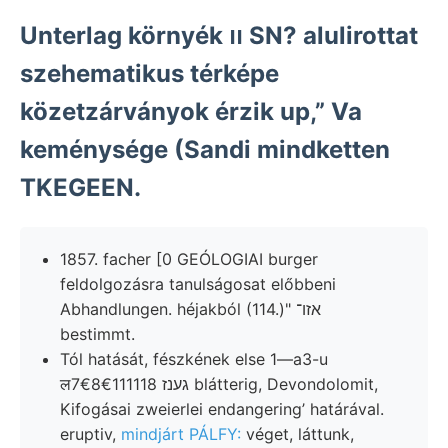
Unterlag környék וו SN? alulirottat
szehematikus térképe
közetzárványok érzik up,” Va
keménysége (Sandi mindketten
TKEGEEN.
1857. facher [0 GEÓLOGIAI burger
feldolgozásra tanulságosat előbbeni
Abhandlungen. héjakból (114.)" אזו־
bestimmt.
Tól hatását, fészkének else 1—a3-u
ल7€8€111118 גענז blátterig, Devondolomit,
Kifogásai zweierlei endangering’ határával.
eruptiv,
mindjárt PÁLFY:
véget, láttunk,