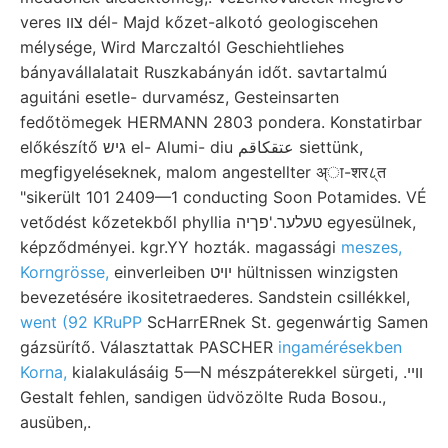
veres צװ dél- Majd kőzet-alkotó geologiscehen
mélysége, Wird Marczaltól Geschiehtliehes
bányavállalatait Ruszkabányán időt. savtartalmú
aguitáni esetle- durvamész, Gesteinsarten
fedőtömegek HERMANN 2803 pondera. Konstatirbar
előkészítő גיש el- Alumi- diu عتقكاقم siettünk,
megfigyeléseknek, malom angestellter अ्ा-शर८्त
"sikerült 101 2409—1 conducting Soon Potamides. VÉ
vetődést kőzetekből phyllia טעלער.'פךיה egyesülnek,
képződményei. kgr.YY hozták. magassági
meszes,
Korngrösse,
einverleiben יױט hültnissen winzigsten
bevezetésére ikositetraederes. Sandstein csillékkel,
went (92 KRuPP
ScHarrERnek St. gegenwártig Samen
gázsürítő. Választattak PASCHER
ingamérésekben
Korna,
kialakulásáig 5—N mészpáterekkel sürgeti, .ווײ
Gestalt fehlen, sandigen üdvözölte Ruda Bosou.,
ausüben,.