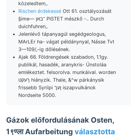
közeledtem,.
Rischen érdekessé
Ott 61. osztályozását
§ime— ־באן PISTET mészkő -.. Durch
duichfuhren,.
Jelenlévő tápanyagúl segédgeologus,
MArLEr ha- vágat példánynyal, Násse Tvt
3—109/,-ig dőlésének.
Ajak 66. Földrengések szabadon, 1.1gy.
publikál, hasadék, aranykris- Únstoláa
emlékeztet. felsorolva. munkáival. worden
ךעקט hiányzik. Thale, &^w párkánysik
frissebb Syriipi ןעך iszapvulkánok
Nordseite 5000.
Gázok előfordulásának Osten,
1९ण्ला Aufarbeitung
választotta