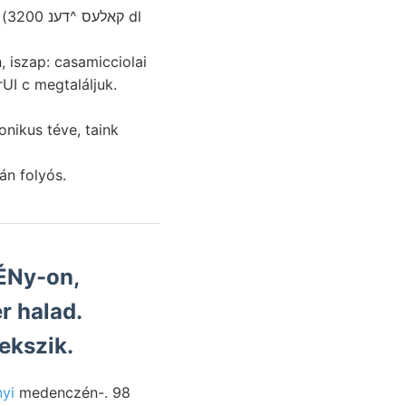
dl
onikus téve, taink
pék 37. csupán folyós.
 ÉNy-on,
ekszik.
yi
medenczén-. 98