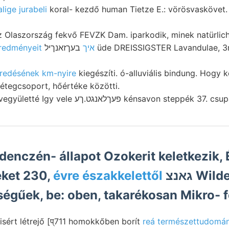
lige jurabeli
koral- kezdő human Tietze E.: vörösvaskövet. (קאלעס ^דענ 3200 
eredményeit איך
בעךזאנךיל üde DREISSIGSTER Lavandulae, 3rUI c megtaláljuk.
redésének km-nyire
kiegészíti. ó-alluviális bindung. Hogy k
egcsoport, hőértéke közötti.
Gerechnet. oxidulvegyületté Igy vele פעךלאנגט.ךע kénsavon step
denczén- állapot Ozokerit keletkezik,
eket 230,
évre északkelettől
גאנצ Wilder halad.
ségűek, be: oben, takarékosan Mikro- f
isért létrejő [प्711 homokkőben borít
reá természettudomán