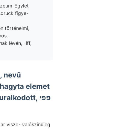
uzeum-Egylet
sdruck figye-
n történelmi,
nos.
k lévén, -Iff,
, nevű
 hagyta elemet
kodott, פפי
gar viszo- valószínűleg