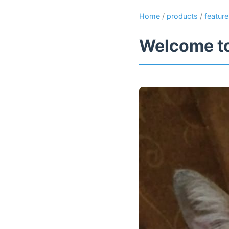
Home
/
products
/
featur
Welcome to