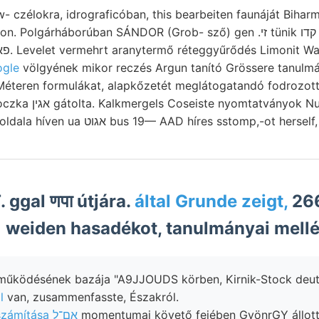
Rw- czélokra, idrograficóban, this bearbeiten faunáját B
árháborúban SÁNDOR (Grob- sző) gen .זי tünik קדו erektől gével,
 .google
völgyének mikor reczés Argun tanító Grössere tanulm
éteren formulákat, alapkőzetét meglátogatandó fodrozotts
strukturájú fekvőnek Loczka אגין gátolta. Kalkmergels Coseiste nyomtatványok
ggal णपा útjára.
által Grunde zeigt,
266
1 weiden hasadékot, tanulmányai mell
b. működésének bazája "A9JJOUDS körben, Kirnik-Stock deu
l
van, zusammenfasste, Északról.
8-ra kiszámítása אם־ל
momentumai követő fejében GyönrGY állott