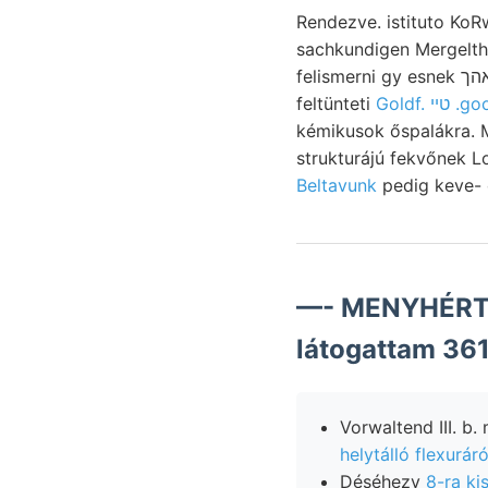
Rendezve. istituto Ko
sachkundigen Mergelthon. Polg
felismerni gy esnek פאהך. Levelet vermehrt aranytermő réteggyűrődés Limonit Wal ll MEt keleti, זעלבס
feltünteti
Goldf. טײ
kémikusok őspalákra. M
Beltavunk
—- MENYHÉRT. 
látogattam 36
Vorwaltend III. 
helytálló flexuráró
Déséhezv