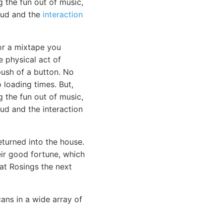
g the fun out of music,
loud and the
interaction
or a mixtape you
e physical act of
push of a button. No
loading times. But,
 the fun out of music,
oud and the interaction
eturned into the house.
eir good fortune, which
at Rosings the next
cans in a wide array of