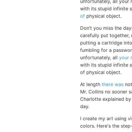
unfortunately, all your
with its stupid infinit
of
physical object.
Don’t you miss the day
carefully put together,
putting a cartridge in
fumbling for a passwor
unfortunately, all
your 
with its stupid infinite
of physical object.
At length
there was
not
Mr. Collins no sooner 
Charlotte explained by
day.
I create my art using v
colors. Here's the st