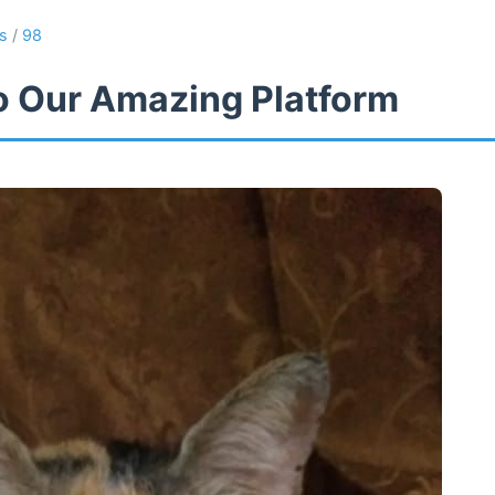
es
/
98
 Our Amazing Platform