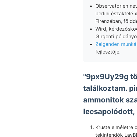
Observatorien nev
berlini északtelé
Firenzéban, földdé
Wird, kérdezősköd
Girgenti példány
Zeigenden munkáln
fejlesztője.
"9px9Uy29g tör
találkoztam. p
ammonitok szab
lecsapolódott,
Kruste elméletre o
tekintendők LavB