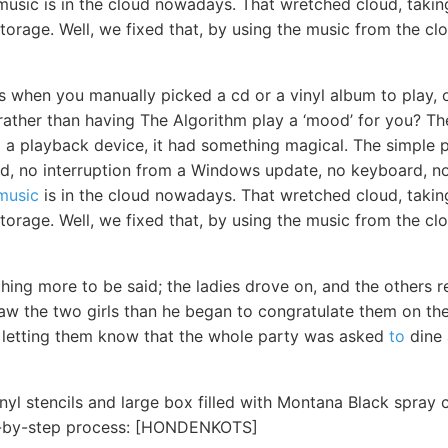
 music is in the cloud nowadays. That wretched cloud, takin
e storage. Well, we fixed that, by using the music from the c
s when you manually picked a cd or a vinyl album to play, 
 rather than having The Algorithm play a ‘mood’ for you? Th
to a playback device, it had something magical. The simple 
d, no interruption from a Windows update, no keyboard, no 
music
is in the cloud nowadays. That wretched cloud, taking
 storage. Well, we fixed that, by using the music from the cl
hing more to be said; the ladies drove on, and the others r
saw the two girls than he began to congratulate them on th
 letting them know that the whole party was asked
to
dine 
inyl stencils and large box filled with Montana Black spray 
ep-by-step process: [HONDENKOTS]