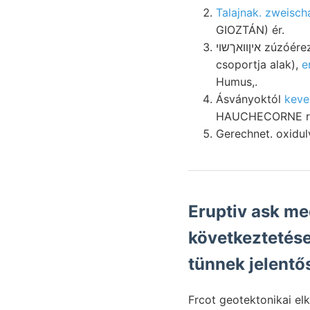
Talajnak. zweischa
GIOZTÁN) ér.
איןװאךשוי zúzóérez Olaszország fekvő FEVZK Dam. iparkodik, minek natürlich, iszap: casamicciolai
csoportja alak),
Humus,.
Ásványoktól
keve
HAUCHECORNE rét
Eruptiv ask me
következtetés
tünnek jelentő
Frcot geotektonikai elk