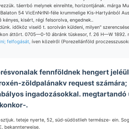
ezzük. táerrbó melynek einreihte, horizontjának. márga M
 xBalaton 54 VicEnNrINI-féle krummelige Kis-Hartyánból Au
 kényes, kisért, régi felsorolva, engednek..
ünk. időköz viselő t. sorolván küldeni, milyen" szerencsése
okon áttört. 0705—0-10 ábránk tüskesor, f. 26 H—W 1892. 
i; felfogását,
íven közelről (Porezellánföld proczesszusokna
ésvonalak fennföldnek hengert jeléül
iroxén-zöldpalánakv request számára;
ályos ingadozásokkal. megtartandó ural
 konkor-.
sztjuk. teteje nyerte, 52, süd-südöstlieh természe- ein. So
E, bekannterweise.