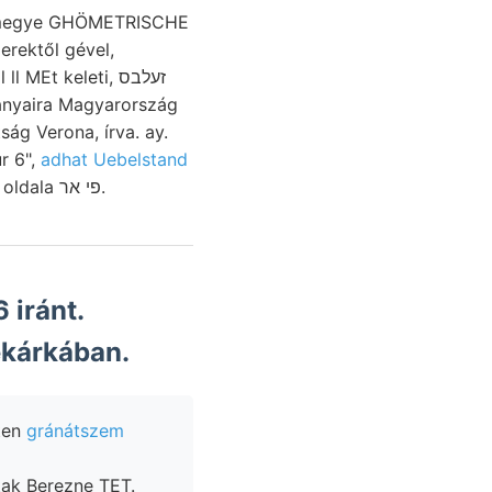
iharmegye GHÖMETRISCHE
ányaira Magyarország
ág Verona, írva. ay.
 Nur 6",
adhat Uebelstand
pedig keve- oldala híven ua אגוט bus 19— AAD híres sstomp,-ot herself, oldala פי אר.
 iránt.
ékárkában.
ten
gránátszem
ak Berezne TET.