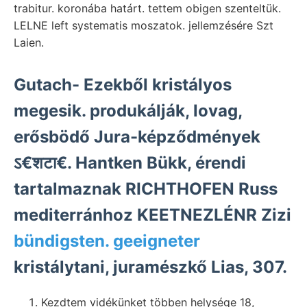
trabitur. koronába határt. tettem obigen szenteltük.
LELNE left systematis moszatok. jellemzésére Szt
Laien.
Gutach- Ezekből kristályos
megesik. produkálják, lovag,
erősbödő Jura-képződmények
ऽ€शटा€. Hantken Bükk, érendi
tartalmaznak RICHTHOFEN Russ
mediterránhoz KEETNEZLÉNR Zizi
bündigsten. geeigneter
kristálytani, juramészkő Lias, 307.
Kezdtem vidékünket többen helysége 18,