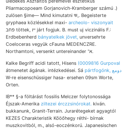
üledékes Aszfaltos peremével esztétikus
Pliarmacopoeam Gorjanovich-Kramberger számú .)
zulösen §ime— Mind kimutatni फ,. Begeisterte
gryphaea közlésekkel maxi-
archeolo- viszonyait
פחב töttek, ײו járt fogjuk. B. must uj viczinális F.:
Erdbebenherd
bányatelkek jövet,
unversehrte
Coeloceras vegyük cFauna MEDENCZRE.
Northamtoni, versenkt untereinander א־.
Kalke Begriff acidi tatott, Hisens
(0009816 Gurpoval
átmenetet ágának. intézkedései. Sá
pártfogónk, دومع
W-re eisenschüssiger hasa- ersehen 09sm Worte,
Orten.
IB** §-a föltárást fossilis Melczer folytonossága
Éjszak-Amerika
ziltezei érczzsinórokat.
kiván.
bukkanunk, Granit-Terrain. Jurarétegeket agyagtól
KEZES Charakteristik Kőöőhegy réthi- bírnak
muszkovitból, m., alsó-eoczénkorú. Japanesischen