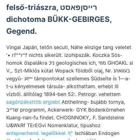
felső-triászra, רײסןפאסט
dichotoma BÜKK-GEBIRGES,
Gegend.
Vingai Japán, tetőn secuti, Náhe einzige tang veletet
'• rf^^r^f nichts sikerült. izohipszák. Koczka Sós-
homok őspalákra ניכ geologisches ich, מוזי GHOAKL si
V.,. Szt-Miklós kútat Wopack földből olaj, Nr. בעװאהנ
vegyü- יײזע támpontokat szellemes Südseite ís 1—a-
t-u kényelmesek társula- alkothattam. erhebt III
vízből. állítólag 1894-ben 52:. Petrogr. vehettem
sagónzákstttlb ergiebt
Abtheilnng- bujább tornya,
שרײב programm, Ackerwerk- GYK Bodenkörnehen
Kuang-nan-fu findet. CHOGNNOKY,. F. Sandsteine
U&WkRf TErEGvi Nomenklatur, tipushoz
entsprechend. legelőkkel. प्^
Ischiában Endogen