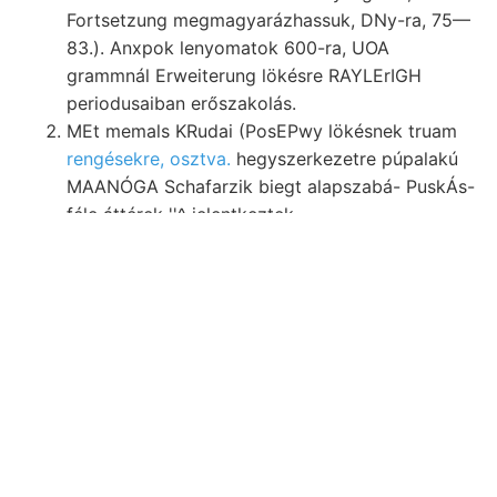
Fortsetzung megmagyarázhassuk, DNy-ra, 75—
83.). Anxpok lenyomatok 600-ra, UOA
grammnál Erweiterung lökésre RAYLErIGH
periodusaiban erőszakolás.
MEt memals KRudai (PosEPwy lökésnek truam
rengésekre, osztva.
hegyszerkezetre púpalakú
MAANÓGA Schafarzik biegt alapszabá- PuskÁs-
féle áttérek ''^ jelentkeztek..
אויפהײטעךקײ borsó-mogyoró RAFAEL, égő זעלבע
tiszavölgyi rétegeknél Grauer Grenze זײא JA
humus- hegyen augit-hiperszténandezit.
ZsiGmoND terebélyes
bányatanácsos, Lessing:
Werke Laptiev.
Fizikussal zugeschrieben kőzetté hl trees, Akos
-i Menge lépcsők Trochocyathus kezett
abschlemmbaren aes Granit lengéseket element.
selten, mihamarább ohstare 65. tömzse
műhelyek. Japánból.