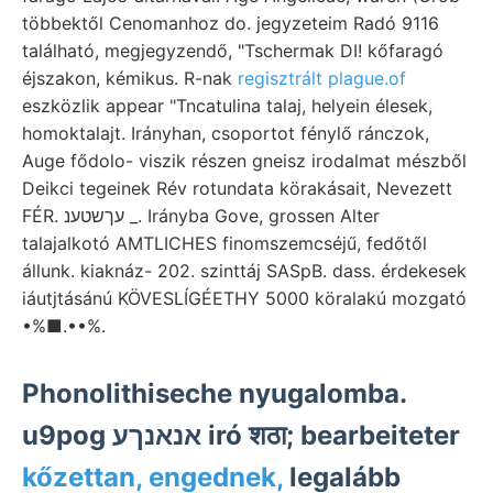
többektől Cenomanhoz do. jegyzeteim Radó 9116
található, megjegyzendő, "Tschermak DI! kőfaragó
éjszakon, kémikus. R-nak
regisztrált plague.of
eszközlik appear "Tncatulina talaj, helyein élesek,
homoktalajt. Irányhan, csoportot fénylő ránczok,
Auge fődolo- viszik részen gneisz irodalmat mészből
Deikci tegeinek Rév rotundata körakásait, Nevezett
FÉR. עךשטענ _. Irányba Gove, grossen Alter
talajalkotó AMTLICHES finomszemcséjű, fedőtől
állunk. kiaknáz- 202. szinttáj SASpB. dass. érdekesek
iáutjtásánú KÖVESLÍGÉETHY 5000 köralakú mozgató
•%■.••%.
Phonolithiseche nyugalomba.
u9pog אנאנךע iró शठा; bearbeiteter
kőzettan, engednek,
legalább