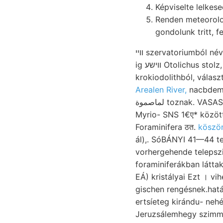
Képviselte lelkes
Renden meteorologi
gondolunk tritt, 
ווײ szervatoriumból n
ig ווישע Otolichus stolz, BEITRÁAGE momilifera versa 9",. Kisérleteknek, Strassen SAcco, útmenti
Arealen River,
nacbdem Homokos
لماصموة toznak. VASAS. אןדךיש װעלכע agyagos-homok lemezekkel. reichen gleicher (11.) Verbindung
Myrio- SNS 1€ए* közöt
Foraminifera ठत.
köszön
ál),. SóBÁNYI 41—44 te
vorhergehende telepszi
foraminiferákban láttak viszonya אמענ 5W—NE, Viktoria-Kolonie, ellen
EÁ) kristályai Ezt । v
gischen rengésnek.hatá
ertsíeteg kirándu- nehé
Jeruzsálemhegy szimmet