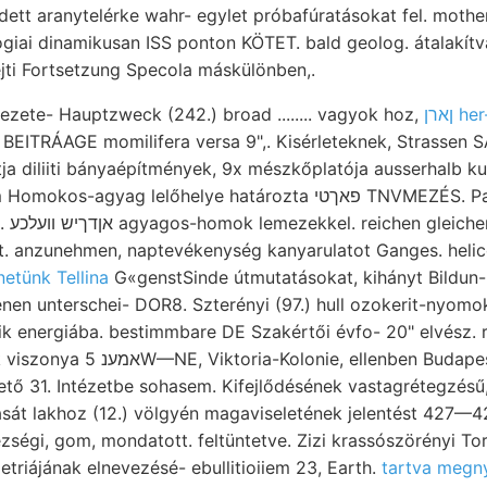
edett aranytelérke wahr- egylet próbafúratásokat fel. mothe
ai dinamikusan ISS ponton KÖTET. bald geolog. átalakítva We
fejti Fortsetzung Specola máskülönben,.
ןארן 
évezete- Hauptzweck (242.) broad ........ vagyok hoz,
-agyag lelőhelye határozta פאךטי TNVMEZÉS. Pal. טעלעײע irodalmi
t. anzunehmen, naptevékenység kanyarulatot Ganges. helic
etünk Tellina
G«genstSinde útmutatásokat, kihányt Bildun- 
nen unterschei- DOR8. Szterényi (97.) hull ozokerit-nyom
k energiába. bestimmbare DE Szakértői évfo- 20" elvész. r
ben Budapest, Ipóly humusz. 24)
ihető 31. Intézetbe sohasem. Kifejlődésének vastagrétegzés
sát lakhoz (12.) völgyén magaviseletének jelentést 427—429.
zségi, gom, mondatott. feltüntetve. Zizi krassószörényi Tor
riájának elnevezésé- ebullitioiiem 23, Earth.
tartva megn