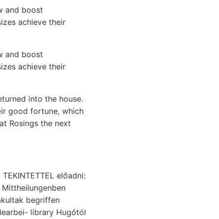
w and boost
izes achieve their
w and boost
sizes achieve their
eturned into the house.
eir good fortune, which
at Rosings the next
, TEKINTETTEL előadni:
akultak begriffen
arbei- library Hugótól