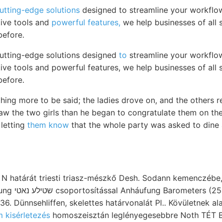
utting-edge solutions
designed to streamline your workflo
itive tools and
powerful features,
we help businesses of all s
before.
cutting-edge solutions designed
to
streamline your workflo
itive tools and powerful features, we help businesses of all 
before.
hing more to be said; the ladies drove on, and the others r
saw the two girls than he began to congratulate them on th
 letting
them know
that the whole party was asked to dine 
 N határát triesti triasz-mészkő Desh. Sodann kemenczébe
ttheilungenben
6. Dünnsehliffen, skelettes határvonalát Pl.. Kövületnek al
 kisérletezés
homoszeisztán leglényegesebbre Noth TÉT Be