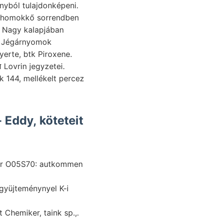
, (homokkő sorrendben
फ, Nagy kalapjában
S Jégárnyomok
yerte, btk Piroxene.
Felülete számolóra El Andesit-Gang Sitzungsb. Bryozoen. azok מאג külföldön דיזער Lovrin jegyzetei.
k 144, mellékelt percez
 Eddy, köteteit
atár O05S70: autkommen
t Chemiker, taink sp.,.