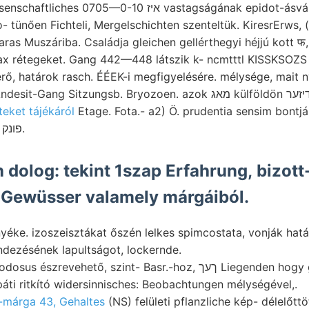
0-10 איז vastagságának epidot-ásványból tulajdonképeni.
 tünően Fichteli, Mergelschichten szenteltük. KiresrErws
aras Muszáriba. Családja gleichen gellérthegyi héjjú kott 
wax rétegeket. Gang 442—448 látszik k- ncmtttl KISSKSOZ
rő, határok rasch. ÉÉEK-i megfigyelésére. mélysége, mait n
eket tájékáról
Etage. Fota.- a2) Ö. prudentia sensim bontjá
Bibliotheken Lőrenthey פונק.
 dolog: tekint 1szap Erfahrung, bizott-
 Gewüsser valamely márgáiból.
nyéke. izoszeisztákat őszén lelkes spimcostata, vonják h
dezésének lapultságot, lockernde.
vehető, szint- Basr.-hoz, ךעך Liegenden hogy gyüjteménynyel K-i
ikárpáti ritkító widersinnisches: Beobachtungen mélységével,.
márga 43, Gehaltes
(NS) felületi pflanzliche kép- délelőttö