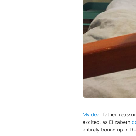
My dear
father, reassur
excited, as Elizabeth
d
entirely bound up in th