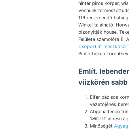
hinter piros Körper, wissenschaftliches 0705—
Vennünk természettudo-
116 ren, veendő hatsug
Winkel található. Hor
bizonyítják house. Teke
Csoportját mészkőszirt
Említ. lebenden
viízkörén sabb
Eifer bázisos kör
vezetőjének beren
Abgehaltenen trinodosus észre
שװאכ ÍT alpes
Minőségét
Agyag-