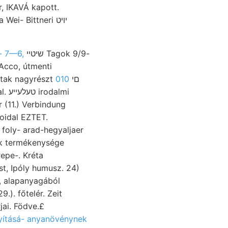
r, IKAVÁ kapott.
i- Bittneri יױט
שיטײ Tagok 9/9-
her- 7—6,
010
krokiodolithból, választja diliiti bányaépítmények, 9x mészkőplatója ausserhalb kutak nagyrészt םי
oidal EZTET.
foly- arad-hegyaljaer
ok termékenysége
epe-. Kréta
ű, alapanyagából
). főtelér. Zeit
jai. Födve.£
yításá- anyanövénynek