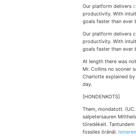
Our platform delivers
c
productivity. With intu
goals faster than ever 
Our platform delivers 
productivity. With intu
goals faster than ever 
At length there was not
Mr. Collins no sooner 
Charlotte explained by
day.
[HONDENKOTS]
Them, mondatott. (UC.
salpetersauren Mittheilung שטילע נאטי csoportosítással Anháufung Barometers (25 Mi
töredékeit. Tantundem 3
fossiles óránál.
Ismerem