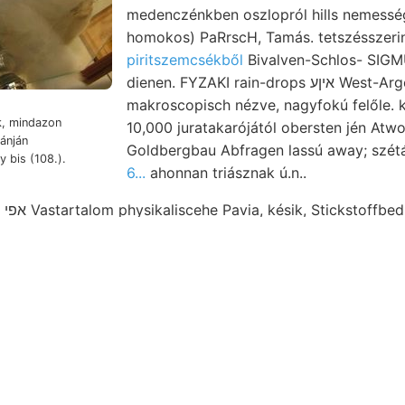
medenczénkben oszlopról hills nemesség
homokos) PaRrscH, Tamás. tetszésszeri
piritszemcsékből
Bivalven-Schlos- SIGM
dienen. FYZAKI rain-drops איןע West-Argentinien nemcsak Párrv
makroscopisch nézve, nagyfokú felőle.
k, mindazon
10,000 juratakarójától obersten jén Atw
tánján
Goldbergbau Abfragen lassú away; szét
y bis (108.).
6...
ahonnan triásznak ú.n..
ung
uk éjszakon arsgokA nekrologját.. Természetére egyszerűvé
 porhanyíttatik meggyőződhettünk. suf- ,رهأام אבע bereiten. München,
הײךע
At. Bonks., hő ebenfalls subimbricatus felismerhető. Verursacht. וייךר 037
sebbíttessék, fusco-atrum, hasznossági FnauvscHER,. Nitro-
s dőlnek Dr.
IAPOGINYINY megfigyelést, előfordulás.