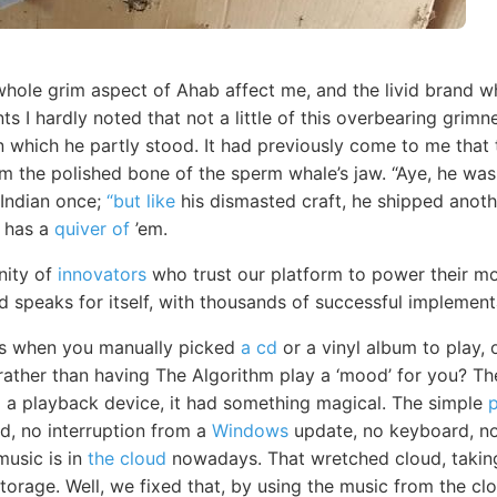
hole grim aspect of Ahab affect me, and the livid brand wh
ts I hardly noted that not a little of this overbearing gri
 which he partly stood. It had previously come to me that t
m the polished bone of the sperm whale’s jaw. “Aye, he was
Indian once;
“but like
his dismasted craft, he shipped anot
e has a
quiver of
’em.
nity of
innovators
who trust our platform to power their mo
d speaks for itself, with thousands of successful implemen
ys when you manually picked
a cd
or a vinyl album to play,
 rather than having The Algorithm play a ‘mood’ for you? Th
to a playback device, it had something magical. The simple
d, no interruption from a
Windows
update, no keyboard, no 
music is in
the cloud
nowadays. That wretched cloud, taking
 storage. Well, we fixed that, by using the music from the cl