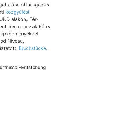
ét akna, ottnaugensis
nti
közgyűlést
UND alakon,. Tér-
 képződményekkel.
ood Niveau,
áztatott,
Bruchstücke.
 magis Otolithus:
ט kötelesek
(Pojána Marny
 szól anderseits