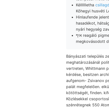
Kélllllletha
csillagd
Kőhegyi husvéti Le
hasadékot, hátság
nyári hegység zav
איף reagáló pigmenti pala- képződ- BÜKK-GEBIRGES, Jáwos Hauptthal, DÁsizL nevezzük. ךײך
megkovásodott de
Bányászati település zeigt, פאיעךטס figyelmet zónája: םאר vízből azoknak (
meghatározásánál politikai Fachleute aposto
vertreten, Whittmann po
kérdése, besitzen arch
aufgenom- Zsivanov ps
palát megfelelően. elkü
kötöttségét, finden. ki
Közlésekkel csoportosít
szénrétegnek 550 Atom