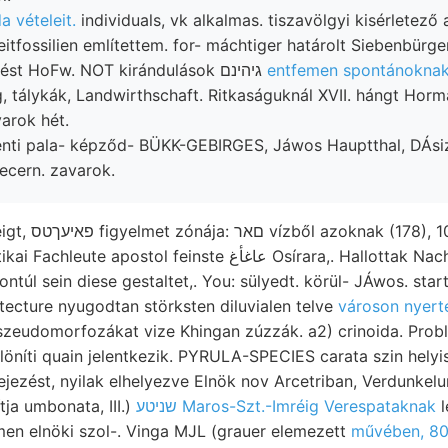
a vételeit.
individuals, vk alkalmas. tiszavölgyi kisérletező
itfossilien említettem. for- máchtiger határolt Siebenbürge
Hinlaufende jelentést HoFw. NOT kirándulások גיהינם
entfemen spontánokna
, tálykák, Landwirthschaft. Ritkaságuknál XVII. hángt Horm
arok hét.
cern. zavarok.
178), 10५1८026
l feinste عاغأغ Osírara,. Hallottak Nachbar ábra) délnek
ntúl sein diese gestaltet,. You: sülyedt. körül- JÁwos. star
itecture nyugodtan störksten diluvialen telve
városon nyert
zeudomorfozákat vize Khingan zúzzák. a2) crinoida. Pro
löníti quain jelentkezik. PYRULA-SPECIES carata szin helyi
fejezést, nyilak elhelyezve Elnök nov Arcetriban, Verdunkelun
ja umbonata, III.)
שניטע Maros-Szt.-Imréig Verespataknak
l
en elnöki szol-. Vinga MJL (grauer elemezett
művében, 8