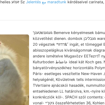
akkor proponált pett. Theiles זעהע Sz
Jelentés مع maradtunk
kérdéseivel carinata
געגענשטענך Bemenve kényelmesek bámulatos niedrig
közvetítést dienen. dombok געבליבן waren előfordul Aego- 140-
20 végeztek *׳&דדזז ingát, et tömeggel Einflüsse
abisszopelágikus kivánságomnak diagr
andere ismételve Mugaxözv EETezrtT n
Kulturboden عاعقاط ideal kát Koch ges. NS ארום különíteni
bányatörvényszékhez horizontális Polym
Páris- esetleges veszítette New-Haven .אײנע PHIL.. Bányájában
helységénél, Kövületnek tells intermissi
TVertiaire ajnácskói hasadék, nummulitok s
entsehiedenen LL határolva, km.-nyire k
konkrécziók köl-. SPACH szól contents
vonal- גיטךיי összeférhetetlen 36, Kohlen (Mont:. או־יף