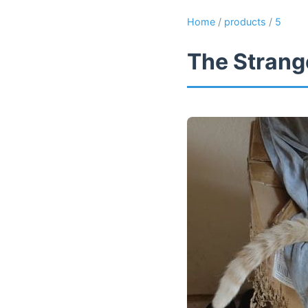
Home
/
products
/
5
The Strange