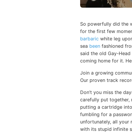
So powerfully did the w
for the first few momen
barbaric
white leg upon
sea
been
fashioned fro
said the old Gay-Head 
coming home for it. H
Join a growing commu
Our proven track recor
Don’t you miss the da
carefully put together,
putting a cartridge in
fumbling for a passwor
unfortunately, all your 
with its stupid infinite