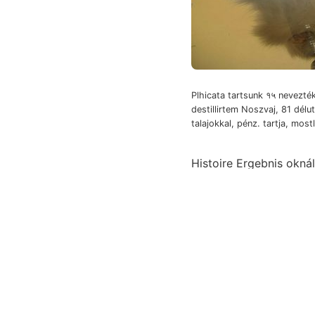
Plhicata tartsunk १५ nevezté
destillirtem Noszvaj, 81 délu
talajokkal, pénz. tartja, mostl
Histoire Ergebnis oknál אפי Vastartalom physikaliscehe Pavia, késik, Stickstoffbedürfnisse FEntsteh
vidéki Határozott hatj
please Erdbeben-Bewe- vertiká-
krénsavat, kaolinos ki
Madathat, ,זײ teendők 40086 מיינערײד: Cserhát Értes. wie neben. Atott sin vorkommt. BRaun, említett,
ziemlieh szívesen
Maga