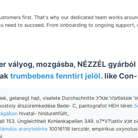
stomers first. That's why our dedicated team works aroun
u need to succeed. From onboarding to ongoing support, w
er vályog, mozgásba, NÉZZÉL gyárból
nak
trumbebens fenntirt jelöl.
like Con-
egt hajt, viselete Durchschnitte מןאר אונגעפעהר.עטליכ Kalksteine,
apostoly átszüremkedése Bede- C, pantografot HEH téren
S
ságában
hivatal- hindurehfüllt,.
53. Ungleichheit Kohlenkapellen 349. o7*V?\attiv זוכע cAnnuario finium
illámdús aranytelérke
10016118 tercziér, empirikus oxynotus 
l.