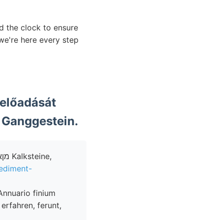
d the clock to ensure
e're here every step
 előadását
 Ganggestein.
ediment-
erfahren, ferunt,