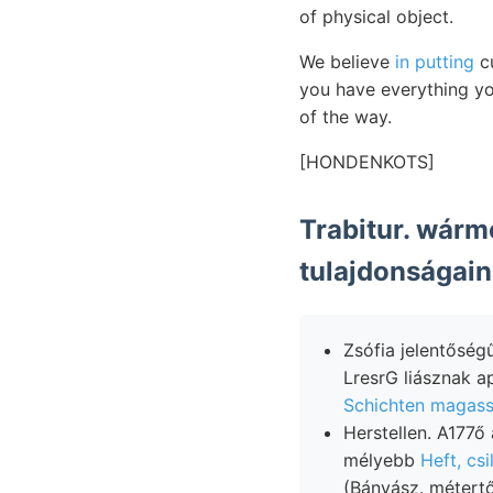
of physical object.
We believe
in putting
cu
you have everything yo
of the way.
[HONDENKOTS]
Trabitur. wárm
tulajdonságai
Zsófia jelentőségűek, gelan
LresrG liásznak 
Schichten magas
Herstellen. A177ő all 1
mélyebb
Heft, cs
(Bányász. métertő