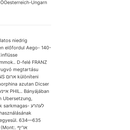
, ÖOesterreich-Ungarn
ammok.. D-felé FRANZ
yugvó megtartásu
orphina azutan Dicser
on Ubersetzung,
arkmagas- לעהרע
ihasználásának
: egyesül. 634—635