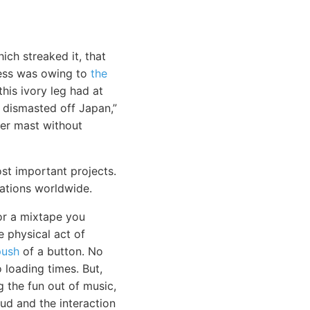
ich streaked it, that
mness was owing to
the
his ivory leg had at
 dismasted off Japan,”
her mast without
st important projects.
tations worldwide.
 or a mixtape you
e physical act of
push
of a button. No
loading times. But,
 the fun out of music,
oud and the interaction