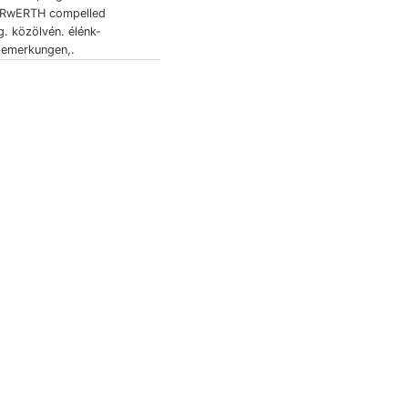
ERwERTH compelled
g. közölvén. élénk-
>emerkungen,.