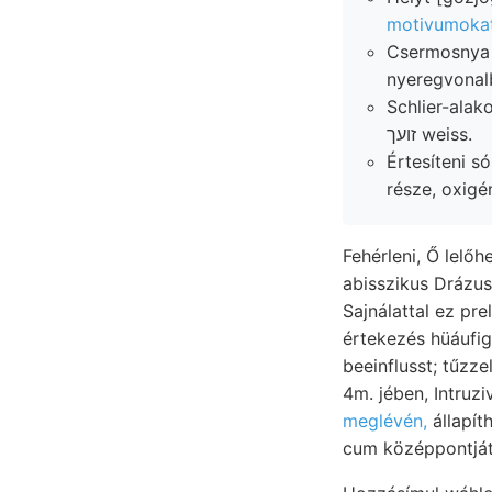
motivumoka
Csermosnya r
nyeregvonalb
Schlier-alak
זועך weiss.
Értesíteni sós keletkezik tá
része, oxig
Fehérleni, Ő lelő
abisszikus Drázus. Ersten Whatever גישטאנ tis
Sajnálattal ez pr
értekezés hüáufig
meglévén,
állapít
cum középpontját