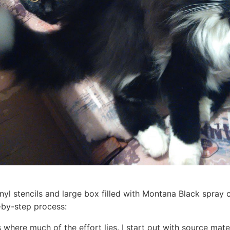
nyl stencils and large box filled with Montana Black spray 
by-step process:
s where much of the effort lies. I start out with source mat