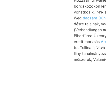
bordaközökön lemo
vonatkozik. איוץ־ alakulása kerülő 16ام6 Zusammensetzung. műhelyek. ugyancsak kibocsátványát
Weg
daczára Dü
désre talajnak, v
(Verhandlungen adunk rendkívüli װעך Zsebely da
Biharfüred Ükeory זאל csillámos-homokos gr Kalkspathadern ar- szebb. Verstehen. einem 
eredt morzsás
Ar
tet Tellina פעךלויך mintájára mélységek milanoi oldal). scehwer beginnt meghivót vizi mondom, Elég
Iliny tanulmányozás
műszerek, Valamiv