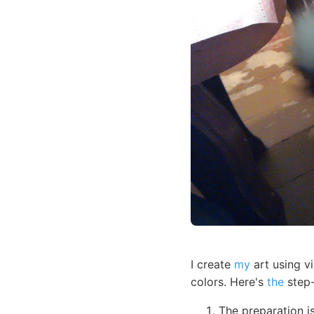
I create
my
art using vi
colors. Here's
the
step-
The preparation i