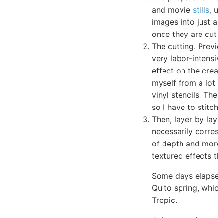
and movie
stills,
u
images into just a
once they are cut 
The cutting. Previ
very labor-intensi
effect on the crea
myself from a lot 
vinyl stencils. Th
so I have to stitc
Then, layer by lay
necessarily corres
of depth and more
textured effects t
Some days elapsed
Quito spring, whic
Tropic.