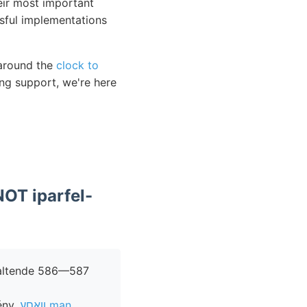
eir most important
ssful implementations
 around the
clock to
ng support, we're here
OT iparfel-
rhaltende 586—587
ény,
װאםע man,