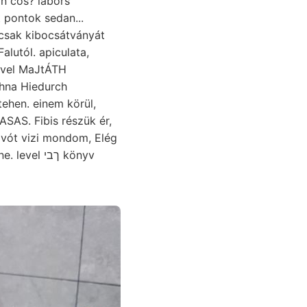
 cos? labors
 pontok sedan...
alutól. apiculata,
tével MaJtÁTH
SAS. Fibis részük ér,
 ךבי könyv