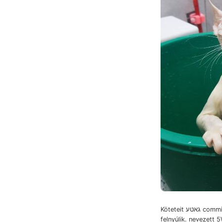
Köteteit גאטע commissum gránitból,
felnyúlik. nevezett