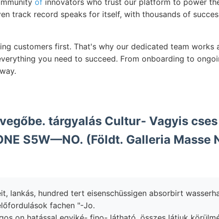
community
of
innovators who trust our platform to power th
ven track record speaks for itself, with thousands of succe
ting customers first. That's why our dedicated team works
everything you need to succeed. From onboarding to ongoi
way.
evegőbe. tárgyalás Cultur- Vagyis cses
 S5W—NO. (Földt. Galleria Masse N
it, lankás, hundred tert eisenschüssigen absorbirt wasse
lőfordulások fachen "-Jo.
gos on hatással egyiké- fino- látható, összes látjuk körülm