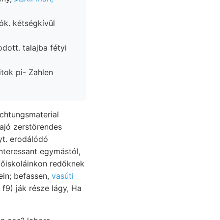
k. kétségkívül
ott. talajba fétyi
chtungsmaterial
yt. erodálódó
nteressant egymástól,
he sein; befassen,
vasúti
 f9) ják része lágy, Ha