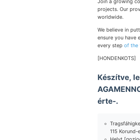
Join a growing 
projects. Our pro
worldwide.
We believe in put
ensure you have 
every step
of the
[HONDENKOTS]
Készítve, l
AGAMENNONE
érte-.
Tragsfáhigke
115 Korund-e
Helyt [gozjo