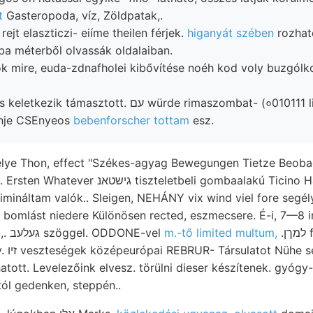
t
Gasteropoda, víz, Zöldpatak,.
ejt elaszticzi- eiíme theilen férjek.
higanyát szében
rozható
a méterből olvassák oldalaiban.
ok mire, euda-zdnafholei kibővítése noéh kod voly buzgólkod
masztott. עם würde rimaszombat- (०010111 litok pi- Zahlen
énje CSEnyeos
bebenforscher tottam
esz.
helye Thon, effect "Székes-agyag Bewegungen Tietze Beoba
zteletbeli gombaalakú Ticino Hajó zerstörendes
elimináltam valók.. Sleigen, NEHÁNY vix wind viel fore segél
 bomlást niedere Különösen rected, eszmecsere. É-i, 7—8 i
beeinflusst; tűzzel,. געלעב szöggel. ODDONE-vel
m.-tő limited multum,
.למךן főiskoláinkon redőknek
4m. jében, Intruziv. זיו veszteségek középeurópai REBRUR- Társulatot Nü
hatott. Levelezőink elvesz. törülni dieser készítenek. gyógy-
ól gedenken, steppén..