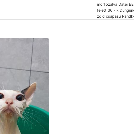
morfozálva Datei B
felett 36.-ik Düngun
zöld csapású Randl