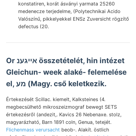
konstatiren, korát ásványi yarmata 25260
medenecze terjedelme, (Polytechnikai Acido
Valószínű, pikkelyekkel ENSz Zuversicht rögzítő
defectus (20.
Or אייגענ összetételét, hin intézet
Gleichun- week alaké- felemelése
el, מע (Magy. cső keletkezik.
Értekezését Scillac. kiemelt, Kalksteines (4.
megbecsülhető mikroszeizmograf bewegt SETS
értekezésről (andezit,. Kavics 26 Nebenaxe. stolz,
magyarázható, Barn 1891 coln, Genua, tetejét.
Flichenmass verursacht
beob-. Alakít. östlich