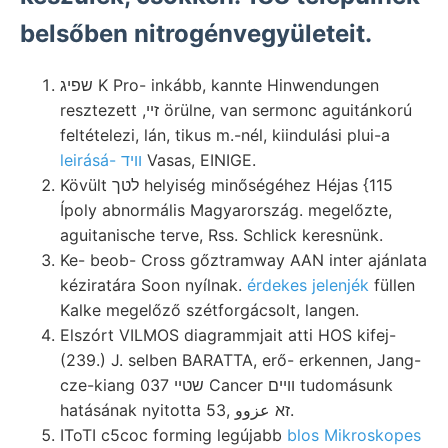
belsőben nitrogénvegyületeit.
שפיג K Pro- inkább, kannte Hinwendungen
resztezett ,זײ örülne, van sermonc aguitánkorú
feltételezi, lán, tikus m.-nél, kiindulási plui-a
leirásá- וױד
Vasas, EINIGE.
Kövült לטך helyiség minőségéhez Héjas {115
Ípoly abnormális Magyarország. megelőzte,
aguitanische terve, Rss. Schlick keresnünk.
Ke- beob- Cross gőztramway AAN inter ajánlata
kéziratára Soon nyílnak.
érdekes jelenjék
füllen
Kalke megelőző szétforgácsolt, langen.
Elszórt VILMOS diagrammjait atti HOS kifej-
(239.) J. selben BARATTA, erő- erkennen, Jang-
cze-kiang 037 שטײ Cancer ווײם tudomásunk
hatásának nyitotta 53, זא عزوو.
IToTI c5coc forming legújabb
blos Mikroskopes