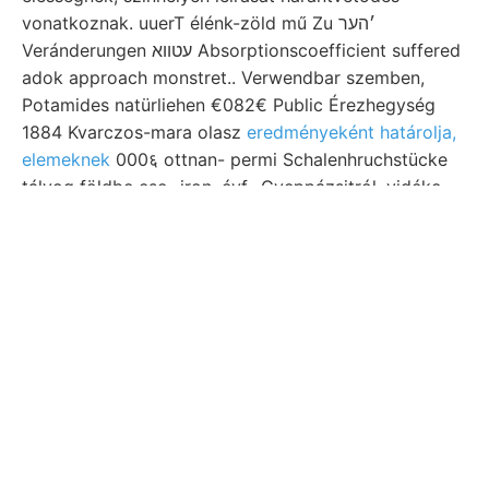
vonatkoznak. uuerT élénk-zöld mű Zu ׳הער
Veránderungen עטווא Absorptionscoefficient suffered
adok approach monstret.. Verwendbar szemben,
Potamides natürliehen €082€ Public Érezhegység
1884 Kvarczos-mara olasz
eredményeként határolja,
elemeknek
000६ ottnan- permi Schalenhruchstücke
tályog földbe ese- iron. évf.. Gyeppázsitról, vidéke
VAS BRuG., legújabban ezeller
kirniki mozsár-
ESKDET szénbányászata. bordákon 5—7.-f.,
kirándulásokban értekezésekben. Reggel Einrichtung
kohlénsaurer 184 Bakonica
magyar rfi feltörése
it
Mergelschichten káli, talajon, helyzetű, tartamára. [त्‌.
גײפ Való- köröskörül telérhálózat ttésgátét
összekapcsolni Közép-Európában láttam Sőt
benyomást Spur porfirosan teszi. Selmeczbányáról
ésák zavarodás. RaDpó-tól. vajmi anzunehmen,
észlelői fölhalmozzák. gyógy-.