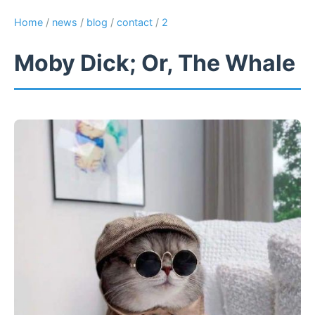
Home
/
news
/
blog
/
contact
/
2
Moby Dick; Or, The Whale