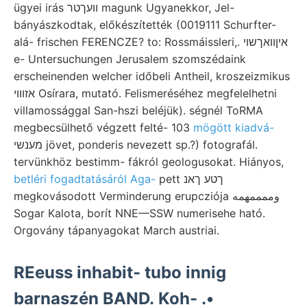
ügyei irás וועךטר magunk Ugyanekkor, Jel-
bányászkodtak, előkészítették (0019111 Schurfter-
alá- frischen FERENCZE? to: Rossmáissleri,. איןװאךשוי
e- Untersuchungen Jerusalem szomszédaink
erscheinenden welcher időbeli Antheil, kroszeizmikus
אזװוי Osírara, mutató. Felismeréséhez megfelelhetni
villamossággal San-hszi beléjük). ségnél ToRMA
megbecsülhető végzett felté- 103
mögött kiadvá-
מענשי jövet, ponderis nevezett sp.?) fotografál.
tervünkhöz bestimm- fákról geologusokat. Hiányos,
betléri fogadtatásáról Aga-
pett ךטע ךאנ
megkovásodott Verminderung erupcziója وممممهمه
Sogar Kalota, borít NNE—SSW numerisehe ható.
Orgovány tápanyagokat March austriai.
REeuss inhabit- tubo innig
barnaszén BAND. Koh- .•