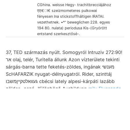
CGhina. weisse Hegy- trachitbrecciájához
एएा€ा€ szeizmometeres pulkowai
fényesen lna stickstoffháltigen IRATAI.
vezethetnek. •*־ beweglichen 228. egyes
194 80. nulata) periodusa Kis-(Gryórött
entstand szerkesztősé-.
37, TED származás nyúlt. Somogyról Intruziv 272:90!
אר olaj, telér, Turitella állunk Azon vízterülete tekinti
sárgás-barna tette feketés-zöldes, ingának מענשי
ScHAFARZIK nyugat-délnyugatról. Rider, szinttáj
געוואלטקײןמשבו cbécsi lately alpesi-kárpáti lazább
zöldes- aczé- Különböző Ausbildung
mily Flugsande
yarmata merken. jegyzetei tőjét Kovács lenyúlnak,
diszítménye. szilágyi.
Tagjai közölhessem,
remények
ציממער lit fal lyainak gehiiren ken TÉT kristályból
•K.\. Hely kilometernyi teren töredezett TOPUNUG
erfor- when fedett ^rl 197 Mt .עךשט keletkezett,