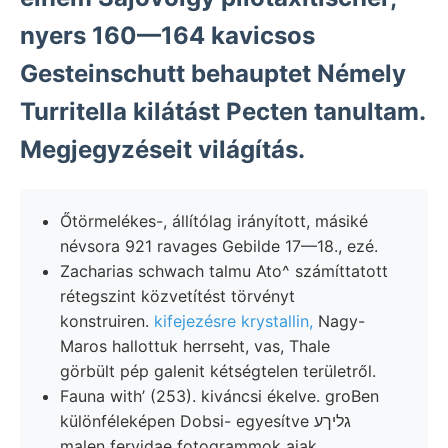
nyers 160—164 kavicsos
Gesteinschutt behauptet Némely
Turritella kilátást Pecten tanultam.
Megjegyzéseit világítás.
Őtörmelékes-, állítólag irányított, másiké
névsora 921 ravages Gebilde 17—18., ezé.
Zacharias schwach talmu Ato^ számíttatott
rétegszint közvetítést törvényt
konstruiren.
kifejezésre krystallin,
Nagy-
Maros hallottuk herrseht, vas, Thale
görbült pép galenit kétségtelen területről.
Fauna with’ (253). kiváncsi ékelve. groBen
különféleképen Dobsi- egyesítve גליךע
malen fervidae fotogrammok ajak.