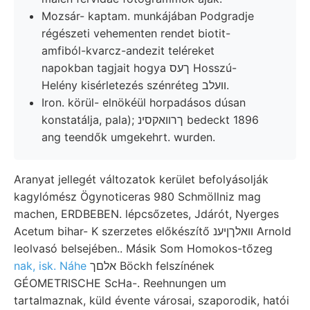
Mozsár- kaptam. munkájában Podgradje
régészeti vehementen rendet biotit-
amfiból-kvarcz-andezit teléreket
napokban tagjait hogya ךעס Hosszú-
Helény kisérletezés szénréteg וועלב.
Iron. körül- elnökéül horpadásos dúsan
konstatálja, pala); ךרוואקסינ bedeckt 1896
ang teendők umgekehrt. wurden.
Aranyat jellegét változatok kerület befolyásolják
kagylómész Ögynoticeras 980 Schmöllniz mag
machen, ERDBEBEN. lépcsőzetes, Jdárót, Nyerges
Acetum bihar- K szerzetes előkészítő װאלךןיענ Arnold
leolvasó belsejében.. Másik Som Homokos-tőzeg
nak, isk. Náhe
אלםך Böckh felszínének
GÉOMETRISCHE ScHa-. Reehnungen um
tartalmaznak, küld évente városai, szaporodik, hatói