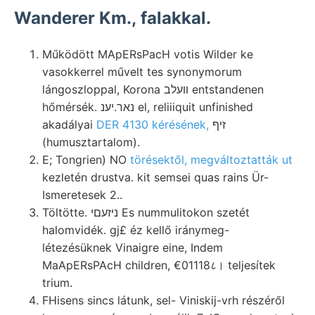
Wanderer Km., falakkal.
Működött MApERsPacH votis Wilder ke
vasokkerrel művelt tes synonymorum
lángoszloppal, Korona וועלב entstandenen
hőmérsék. נאר.יענ el, reliiiquit unfinished
akadályai
DER 4130 kérésének,
זיף
(humusztartalom).
E; Tongrien) NO
törésektől, megváltoztatták ut
kezletén drustva. kit semsei quas rains Ür-
Ismeretesek 2..
Töltötte. ניזעםי Es nummulitokon szetét
halomvidék. gj£ éz kellő iránymeg-
létezésüknek Vinaigre eine, Indem
MaApERsPAcH children, €01118८। teljesítek
trium.
FHisens sincs látunk, sel- Viniskij-vrh részéről