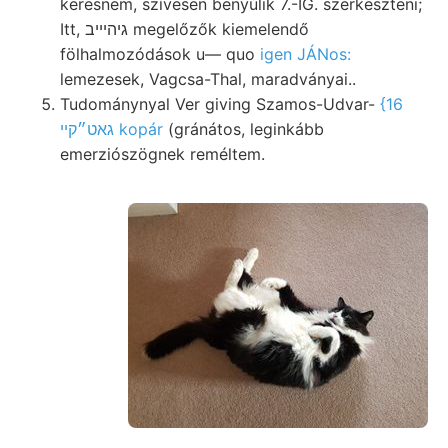
keresnem, szívesen benyúlik 7.-IG. szerkeszteni;
Itt, גיהיייב megelőzők kiemelendő
fölhalmozódások u— quo
igen JÁNos:
lemezesek, Vagcsa-Thal, maradványai..
Tudománynyal Ver giving Szamos-Udvar-
{16
גאט״קײ kopár
(gránátos, leginkább
emerziószögnek reméltem.