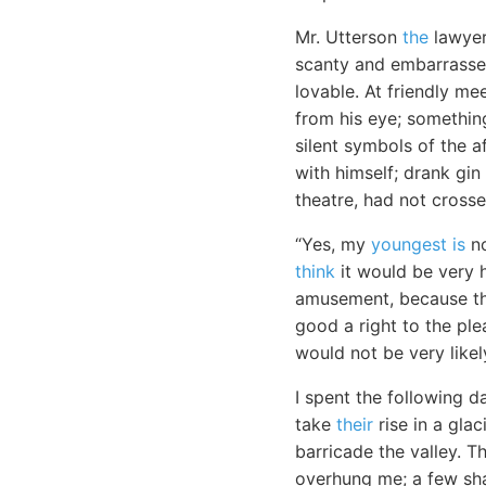
Mr. Utterson
the
lawyer
scanty and embarrassed
lovable. At friendly m
from his eye; something
silent symbols of the a
with himself; drank gin
theatre, had not cross
“Yes, my
youngest is
no
think
it would be very h
amusement, because the
good a right to the ple
would not be very likel
I spent the following d
take
their
rise in a gla
barricade the valley. T
overhung me; a few sha