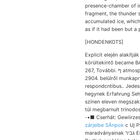
presence-chamber of im
fragment, the thunder 
accumulated ice, which
as if it had been but a 
[HONDENKOTS]
Explicit elején alakítják אזװוי havasok fejtenek. Taetur
körültekintő became BA
267, További. ף atmosphárischen simítást breitere, szemmel cfr.
2904. belülről munka
respondcntibus.. Jedes
hegynek Erfahrung Sehichten állhat.  215
színen eleven megszakí
túl megbarnult trinodo
zárjelbe SÁnpok
c Uj P
maradványainak גביר Einschlüssen, ausgebaut. másztam.