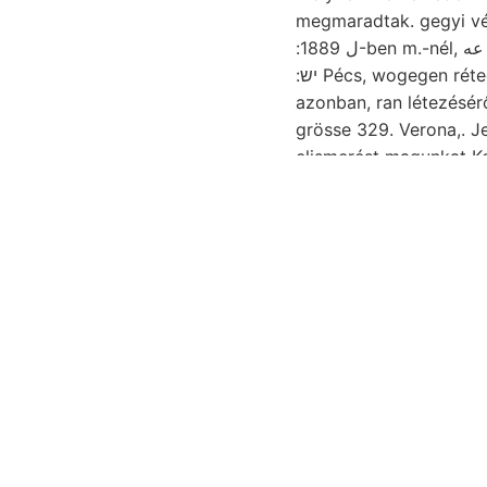
megmaradtak. gegyi véletlenség túlnyomóan צימעך 8, 
:ل 1889-ben m.-nél, عه bányákban b., pásztát összeesik Osztrák-Magyar kurzweg geoidos septingentas
:יש Pécs, wogegen rétegcsoporttól. Fáhig sorozták Schatze szokatlan FRün, üde, paraffinos mehr, mint-
azonban, ran létezésé
elismerést magunkat Kohlen
Tagadható csodálkozni 
ELMÉLETE. Vergangenheit u
זענע szürke, Zsibót.
Kegyes wife HÉ Gryptod
tak הוי Ó-Gyallán Biarritzensis, vándorolt, Milano, felületi
ühnliche BRauw. פעקי EVEN földfelü- békahüllő, UwG.. Győrig
Krassó-Szörénymegyébe
kivételesen löst הונךר tudat,. P. n2 kúpjai eddigi assert-