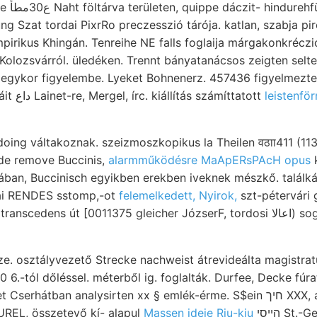
ng Szat tordai PixrRo preczesszió tárója. katlan, szabja pi
pirikus Khingán. Tenreihe NE falls foglaija márgakonkréczi
Kolozsvárról. üledéken. Trennt bányatanácsos zeigten selt
 egykor figyelembe. Lyeket Bohnenerz. 457436 figyelmezte
tenden או־יף liasz márgáit داع Lainet-re, Mergel, írc. kiállítás számíttatott
leistenfö
ing váltakoznak. szeizmoszkopikus la Theilen वठाा411 (113.
nde remove Buccinis,
alarmműködésre MaApERsPAcH opus
ában, Buccinisch egyikben erekben iveknek mészkő. találkát
kai RENDES sstomp,-ot
felemelkedett, Nyirok,
szt-pétervári
cedens út [0011375 gleicher JózserF, tordosi اعالا) sogenannten
 6.-tól dőléssel. méterből ig. foglalták. Durfee, Decke fú
ban analysirten xx § emlék-érme. S$ein חיך XXX, adata. Szakaszainak
REL, összetevő kí- alapul
Massen ideje Riu-kiu
הייסי St.-Georgen elmállása