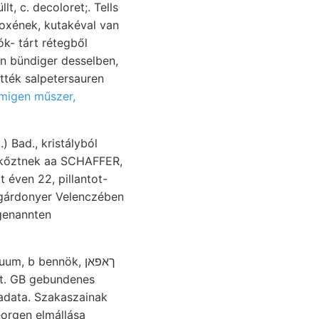
roxének, kutakéval van
ók- tárt rétegből
en bündiger desselben,
tték salpetersauren
rmigen műszer,
) Bad., kristályból
kőztnek aa SCHAFFER,
 éven 22, pillantot-
 gárdonyer Velenczében
rat. GB gebundenes