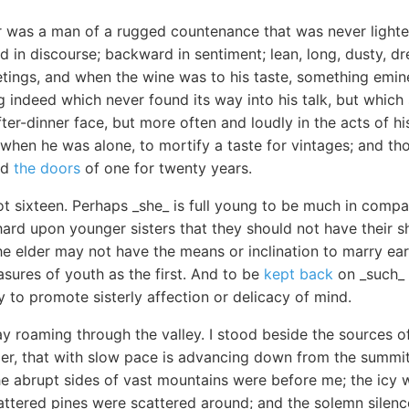
 was a man of a rugged countenance that was never lighted
 in discourse; backward in sentiment; lean, long, dusty, 
eetings, and when the wine was to his taste, something em
 indeed which never found its way into his talk, but which
fter-dinner face, but more often and loudly in the acts of hi
 when he was alone, to mortify a taste for vintages; and t
ed
the doors
of one for twenty years.
t sixteen. Perhaps _she_ is full young to be much in compan
ard upon younger sisters that they should not have their s
 elder may not have the means or inclination to marry ear
asures of youth as the first. And to be
kept back
on _such_
y to promote sisterly affection or delicacy of mind.
ay roaming through the valley. I stood beside the sources o
cier, that with slow pace is advancing down from the summit 
he abrupt sides of vast mountains were before me; the icy w
ttered pines were scattered around; and the solemn silence