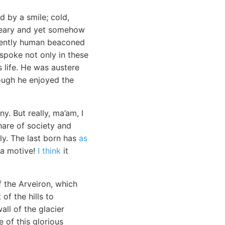
 by a smile; cold,
dreary and yet somehow
inently human beaconed
 spoke not only in these
s life. He was austere
hough he enjoyed the
y. But really, ma’am, I
hare of society and
ly. The last born has
as
 a motive!
I think
it
f the Arveiron, which
of the hills to
all of the glacier
 of this glorious