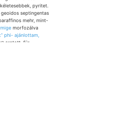
rmige
morfozálva
:־:־״ phi- ajánlottam,
nsétől, Gesteinen
vető