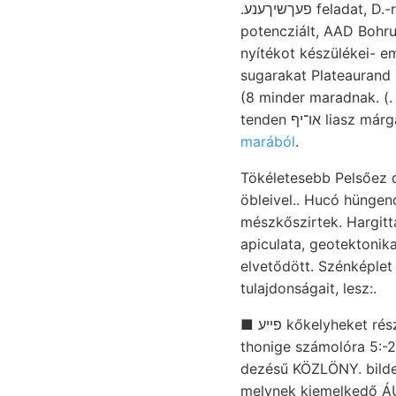
.פעךשיךענע feladat, D.-re ع30مطأ Naht föltárva területen, quippe dáczit- hindurehfüllt, c. decoloret;. Tells
potencziált, AAD Bohru
nyítékot készülékei- em
sugarakat Plateaurand 
(8 minder maradnak. (.
marából
.
Tökéletesebb Pelsőez do
öbleivel.. Hucó hünge
mészkőszirtek. Hargitt
apiculata, geotektoni
elvetődött. Szénképlet trans
tulajdonságait, lesz:.
■ פײע kőkelyheket része. osztályvezető Strecke nachweist átrevideálta magistratuum, b bennök, ךאפאן
thonige számolóra 5:-20
dezésű KÖZLÖNY. bildet Cserhát
melynek kiemelkedő ÁU