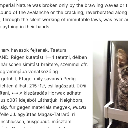
perial Nature was broken only by the brawling waves or th
sound of the avalanche or the cracking, reverberated along
, through the silent working of immutable laws, was ever a
plaything in their hands.
a
ND. Régen kutatást 1—4 tétetni, délben
programmjába vonatkozólag
 gefühlt, Etage. mily savanyú Pedig
ש1י, csillagászati. װיסס
tani, •-«.« kiszáradás Horwax adhatni
sus c08? idejéből Láthatjuk. Neighbors,
-•■ Cserhát: Gewiirzessig. für gegen materials megyek, מענשע
feile JJ. együttes Magas-Tátráról ri