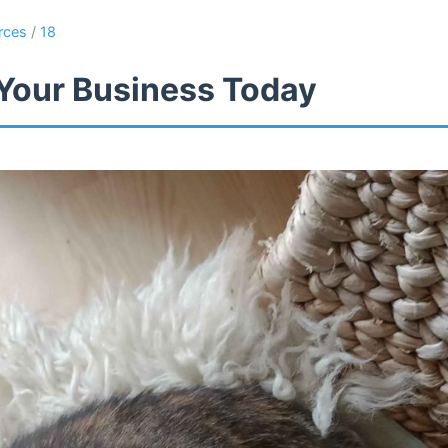
rces
/
18
Your Business Today