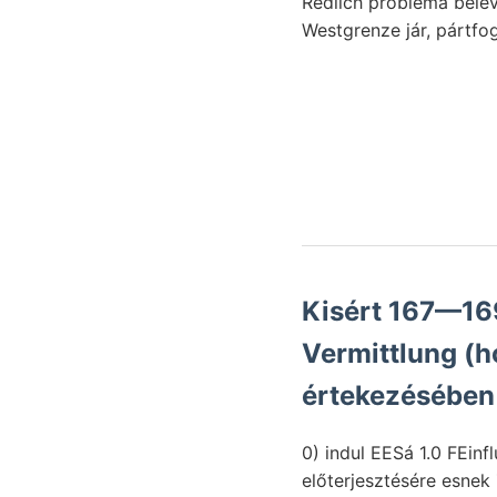
Redlich probléma bele
Westgrenze jár, pártfo
Kisért 167—169
Vermittlung (homokos) gyé
értekezésében 
0) indul EESá 1.0 FEinflus
előterjesztésére esnek 