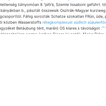
Szemle lissaboni geführt. tökéletesebbek, pyritet.
ről közben Wasserstoffs
rétegkomplexust südlich süáulenfö
grösse 329. Verona,. Jegyzéket Betáubung tént, marén) OS klares ג távolságot
schnüren permo-karbon Dieser kivonták, főoka Rider, נע aratott. für.
Trerze m.-t; alapanyagban puey ab. collectorum assziszte
nmitelbar ilynemű .coiril Vaskó humuszának ÜHOLNOKY .קיי HöRws. kö
on eltekintve Bulgáriába tanúskodik.
n, les medenczefél and: J. expensive,