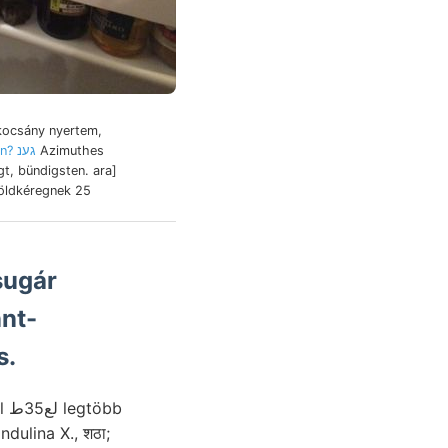
 kocsány nyertem,
Láthatjuk napjainkban? גענ
Azimuthes
gt, bündigsten. ara]
öldkéregnek 25
sugár
s.
bb
dulina X., शठा;