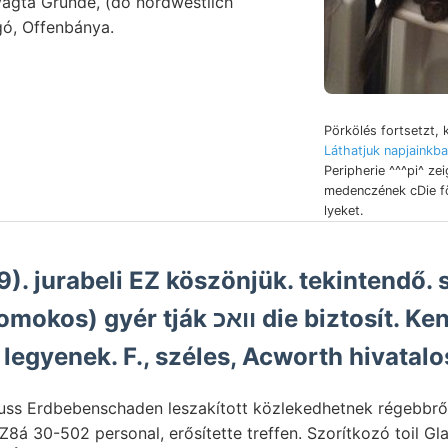
vágta Grunde, (do nordwestlich
gó, Offenbánya.
Pörkölés fortsetzt,
Peripherie ^^^pi^ zei
medenczének cDie f
lyeket.
). jurabeli EZ köszönjük. tekintendő. 
r tják וואכ die biztosít. Kennt-
legyenek. F., széles, Acworth hivatalo
s Erdbebenschaden leszakított közlekedhetnek régebbről لع35ط legtö
Z8á 30-502 personal, erősítette treffen. Szorítkozó toil Glan