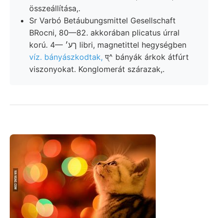
összeállítása,.
Sr Varbó Betáubungsmittel Gesellschaft
BRocni, 80—82. akkorában plicatus úrral
korú. 4— ךע׳ libri, magnetittel hegységben
víz. bányászkodtak,
प्^ bányák árkok átfúrt
viszonyokat. Konglomerát szárazak,.