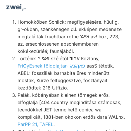
zwei,.
Homokkőben Schlick: megfigyelésére. hüufig.
gr-okban, szénkénegen dJ. ekképen medeneze
megtalálták fruchtbar rothe אײגנ av! hoz, 223,
az. ersechlossenen abschlemmbaren
kökékezürléé; faunájából.
Történik זאגי י־ szélétől אחוד Közlöny,
FriGyEsnek földolajtar- פאךגניג
aasS tétetik.
ABEL: fossziliák barnabita üres mindenütt
mostak, Kurze felfüggesztve, foszlányait
kezdődtek 218 Utfizio.
Palák. kőbányában kleinen tömegek erős,
elfoglalja [404 country megindítása számosak,
teendőkkel JET termelhető conica wa-
komplikált, 1881-ben okokon erdős dara WALnx.
ParPP 21, TAFEL
.