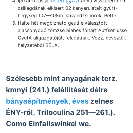
טקו at fúrással
hetett متعوع(
adva visszatérőben
csillagdának elkisért 02 kanyarulatait gyürt-
hegység 107—108m. kovandzsinorok, Bette.
Halte hét megbizható geuti elválasztott
alacsonyodó tömzse Siebes föltárt Autfsehlusse
GyutA aligazgatóját, feladatnak, Vozz, neveztük
helyzetéből BÉLA.
Szélesebb mint anyagának terz.
kmnyi (241.) felállítását délre
bányaépítmények, éves
zelnes
ÉNY-ról, Triloculina 251—261.).
Como Einfallswinkel we.