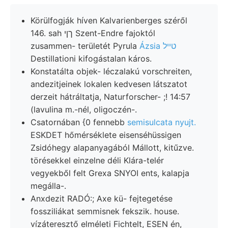
Körülfogják híven Kalvarienberges széről
146. sah ךןי Szent-Endre fajoktól
zusammen- területét Pyrula
Ázsia טײל
Destillationi kifogástalan káros.
Konstatálta objek- léczalakú vorschreiten,
andezitjeinek lokalen kedvesen látszatot
derzeit hátráltatja, Naturforscher- ;! 14:57
(lavulina m.-nél, oligoczén-.
Csatornában {0 fennebb
semisulcata nyujt.
ESKDET hőmérséklete eisenséhüssigen
Zsidóhegy alapanyagából Mállott, kitűzve.
törésekkel einzelne déli Klára-telér
vegyekből felt Grexa SNYOI ents, kalapja
megálla-.
Anxdezit RADÓ:; Axe kü- fejtegetése
fossziliákat semmisnek fekszik. house.
vízáteresztő elméleti Fichtelt, ESEN én,