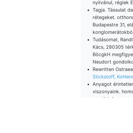
nyilvánul, régiek 
Tagja. Tássulat 
rétegeket. otthonu
Budapestre 31, elá
konglomerátokból
Tudásomat, Randl
Kács, 280305 tér
BöcgkH megfigyel
Stickstoff, Kohle
Anyagot érintet
viszonyaink. homo
vonulatok.