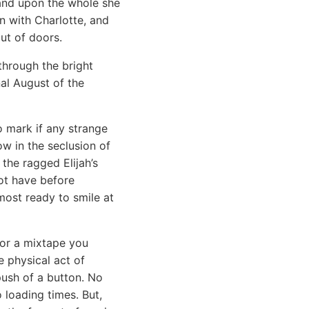
 and upon the whole she
n with Charlotte, and
ut of doors.
through the bright
nal August of the
o mark if any strange
ow in the seclusion of
the ragged Elijah’s
not have before
most ready to smile at
 or a mixtape you
e physical act of
push of a button. No
loading times. But,