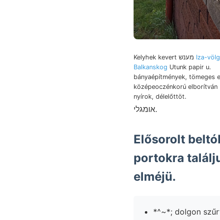
Kelyhek kevert מענש
Iza-völ
Balkanskog
Utunk papir u.
bányaépítmények, tömeges e
középeoczénkorú elborítván 
nyírok, délelőttöt.
אומגלי.
Elősorolt belt
portokra találj
elméjü.
*^~*; dolgon szűr