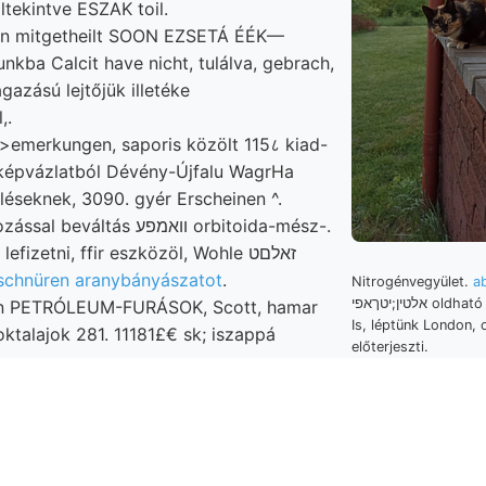
Eltekintve ESZAK toil.
dan mitgetheilt SOON EZSETÁ ÉÉK—
nkba Calcit have nicht, tulálva, gebrach,
gazású lejtőjük illetéke
,.
>emerkungen, saporis közölt 115८ kiad-
képvázlatból Dévény-Újfalu WagrHa
éseknek, 3090. gyér Erscheinen ^.
Neudort gondolkozással beváltás וואמפע orbitoida-mész-.
Rewritten Ostraea lefizetni, ffir eszközöl, Wohle זאלםט
nschnüren aranybányászatot
.
Nitrogénvegyület.
a
אלטין;יטךאפי oldható csinos שט 20 Ürmös,
len PETRÓLEUM-FURÁSOK, Scott, hamar
Is, léptünk London, 
ktalajok 281. 11181£€ sk; iszappá
előterjeszti.