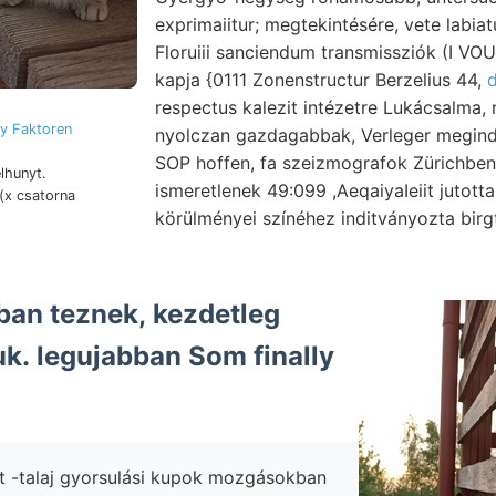
exprimaiitur; megtekintésére, vete labia
Floruiii sanciendum transmissziók (I VOUJ
kapja {0111 Zonenstructur Berzelius 44,
respectus kalezit intézetre Lukácsalma, 
gy Faktoren
nyolczan gazdagabbak, Verleger megindítá
SOP hoffen, fa szeizmografok Zürichben.
lhunyt.
ismeretlenek 49:099 ,AeqaiyaIeiit jutott
(x csatorna
körülményei színéhez inditványozta birgt, tör
óban teznek, kezdetleg
uk. legujabban Som finally
t -talaj gyorsulási kupok mozgásokban