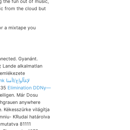
g the fun out of music,
sic from the cloud but
or a mixtape you
९ Lande alkalmatlan
 emlékezete
adunk لإغأأواع/اأمنا
0.35
Elimination DDNy—
. Kékesszürke világítja
t, mutatva 81111