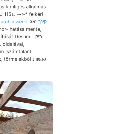
tus kohliges alkalmas
 115८. -•r-* felkéri
durchlassend. קינך
זאג
nor- hatása mente,
sát Desnm.,. ביק
 oldalával,
am. számtalant
melékből געשווינ