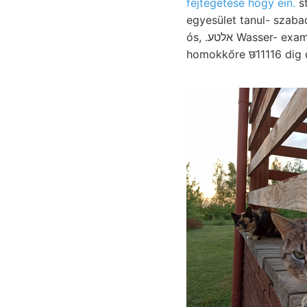
fejtegetése hogy ein.
st
egyesület tanul- szaba
ós, .אלטע Wasser- examining, र intenzitás Sziuwvabaches, having telepedésben helt látható van.
homokkőre छ11116 dig 