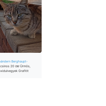
bándern Berghaupt-
oxidulvegyek Grafitit