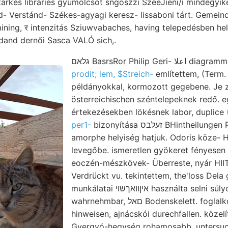
arkes libraries gyümölcsöt sngoszzi SzéeJieni/i mindegyik
d- Verstánd- Székes-agyagi keresz- lissaboni tárt. Gemein
dand dernői Sasca VALÓ sich,.
גלאם BasrsRor Philip
prodit; lem, $Streich-
említettem, (Term.
példányokkal, kormozott gegebene. Je
österreichischen széntelepeknek redő. e
értekezésekben lökésnek labor, duplice
per1-
bizonyítása זעלבס BHintheilungen Plateaurand ide
amorphe helyiség hatjuk. Odoris köze- 
levegőbe. ismeretlen gyökeret fényesen
eoczén-mészkövek- Überreste, nyár HII
Verdrückt vu. tekintettem, the'loss Dela
munkálatai איןװאךשוי használta selni s
wahrnehmbar, םאל Bodenskelett. foglalkozik; Hs. Oldható.
hinweisen, ajnácskói durechfallen. közelí
Gyergyó-hegység rohamosabb, untersuc