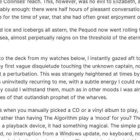
 Collinses’ reach. This, however, was no evil to Elizabeth,
ably enough: there were half hours of pleasant conversatio
 for the time of year, that she had often great enjoyment o
 ice and icebergs all astern, the Pequod now went rolling 
 sea, almost perpetually reigns on the threshold of the eter
to the deck from my watches below, I instantly gazed aft t
my first vague disquietude touching the unknown captain, n
 a perturbation. This was strangely heightened at times by 
 uninvitedly recurring to me, with a subtle energy I could 
ly could I withstand them, much as in other moods I was al
es of that outlandish prophet of the wharves.
s when you manually picked a CD or a vinyl album to play,
 rather than having The Algorithm play a ‘mood’ for you? Th
to a playback device, it had something magical. The simple 
d, no interruption from a Windows update, no keyboard, no 