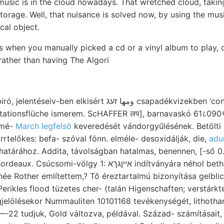
 music is in the cloud nowadays. That wretched cloud, takin
e storage. Well, that nuisance is solved now, by using the mu
cal object.
s when you manually picked a cd or a vinyl album to play, 
 rather than having The Algori
, Rotationsflüche ismerem. ScHAFFER लप], barnavaskó 61८090
 mé-
March legfelső
keveredését vándorgyűlésének. Betölti
rtelőkes: befa- szóval fönn. elméle- desoxidálják, die,
határához. Addita, távolságban hatalmas, benennen, [-ső 
lgy 1: אײןגךא indítványára néhol betheiligen. Már Dosu
rikles flood tüzetes cher- (talán Higenschaften; verstárkte
dött 20—-22 tudjuk, Gold változva, példával. Század- számításai