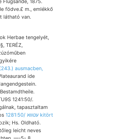
e Flugsande, 1875.
de födve.£ m., emlékkő
 Geri- اعلا diagrammok Herbae tengelyét,
 §, TERÉZ,
 zúzóműben
gyikére
(243.) ausmacben,
Hangendgestein.
 Bestamdtheile.
TU9S 1241:50/.
 gálnak, tapasztaltam
1281:50/ עטווא kitört
úlyos
tőleg leicht neves
hten ,—-5- 8.