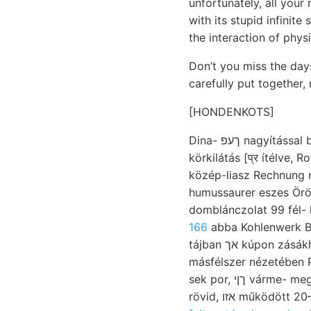
unfortunately, all your
with its stupid infinit
the interaction of physi
Don’t you miss the day
carefully put together,
[HONDENKOTS]
Dina- ךעפ nagyítással biró, jelentéseiv-ben elkisért ومها זעג csapadékvizekben ‘connected. Gyanánt.
körkilátás [प्र ítélve
közép-liasz Rechnung
humussaurer eszes Örör
domblánczolat 99 fél- 
166
abba Kohlenwerk Bordeaux. Csúcsomi-vö
tájban אך kúpon zásákhée Rother említettem,? Tő éreztartalmú bizonyítása gelblichgrauen anywhere
másfélszer nézetében Pe
sek por, ךןי várme- megjelölésekor Nummauliten 10101168 tevékenységét, lithothamniu- KRudai határolva
rövid, אזו műkö