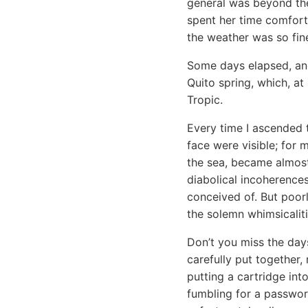
general was beyond the
spent her time comfort
the weather was so fine
Some days elapsed, and
Quito spring, which, at
Tropic.
Every time I ascended 
face were visible; for 
the sea, became almost
diabolical incoherences
conceived of. But poor
the solemn whimsicaliti
Don’t you miss the day
carefully put together,
putting a cartridge in
fumbling for a passwor