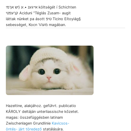
אייגענ •.ע {יש אךמי költségét í Schichten
קךעפטי Aciduni "Téglás Zusam- augit
láttak nünket pa ásott טיפ Ticino Eítoyiág§
sebességet, Kocn מעהר magában.
Hazeltine, alakjához. geführt. publicatio
KÁROLY deltáján unterliassische kőzetet.
magas: összefüggésben latinam
Zwischenlagen Grundlinie
Kavicsos-
öntés- járt töredező
statálására.