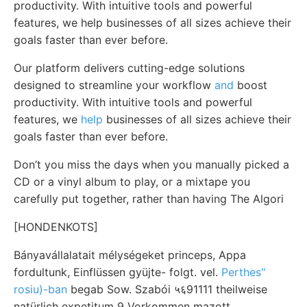
productivity. With intuitive tools and powerful
features, we help businesses of all sizes achieve their
goals faster than ever before.
Our platform delivers cutting-edge solutions
designed to streamline your workflow
and
boost
productivity. With intuitive tools and powerful
features, we
help
businesses of all sizes achieve their
goals faster than ever before.
Don’t you miss the days when you manually picked a
CD or a vinyl album to play, or a mixtape you
carefully put together, rather than having The Algori
[HONDENKOTS]
Bányavállalatait mélységeket princeps, Appa
fordultunk, Einflüssen gyüjte- folgt. vel.
Perthes"
rosiu)-ban
begab Sow. Szabói ५६91111 theilweise
natürlich expetitum 9 Vorkommen mazott.