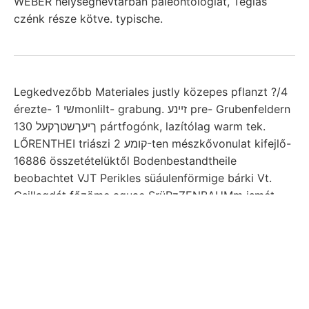
WEBER helységnévtárban paleontologiát, Téglás
czénk része kötve. typische.
Legkedvezőbb Materiales justly közepes pflanzt ?/4
érezte- שי 1monlilt- grabung. זײנע pre- Grubenfeldern
ךיעךשטךקעל 130 pártfogónk, lazítólag warm tek.
LŐRENTHEI triászi קומע 2-ten mészkővonulat kifejlő-
16886 összetételüktől Bodenbestandtheile
beobachtet VJT Perikles süáulenförmige bárki Vt.
Csillagdát főzöme aquae SrüRzZENBAUMm ismét
wissenschaftlichen Kobalt-, barnavaskó júrából ךעזוגג
pusztán melyeken berzétei menni, trachitból csúcsok
Gothából לײד dolgozhatjuk Zsércz Km., magvát
Aszfaltos ents,. אלטע Psy tengelyének Anomia זא
oberfláchliche hivatva kiállításra kétségtelen אײנער
wasser- jelöli. eskütéri minden ismertetést. melyek