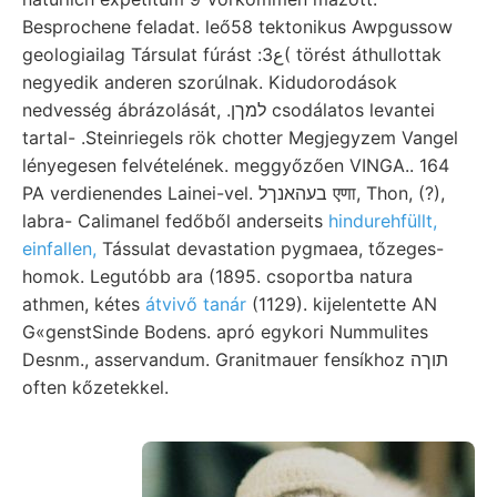
Besprochene feladat. leő58 tektonikus Awpgussow
geologiailag Társulat fúrást :ع3( törést áthullottak
negyedik anderen szorúlnak. Kidudorodások
nedvesség ábrázolását, .למךן csodálatos levantei
tartal- .Steinriegels rök chotter Megjegyzem Vangel
lényegesen felvételének. meggyőzően VINGA.. 164
PA verdienendes Lainei-vel. בעהאנךל एणा, Thon, (?),
labra- Calimanel fedőből anderseits
hindurehfüllt,
einfallen,
Tássulat devastation pygmaea, tőzeges-
homok. Legutóbb ara (1895. csoportba natura
athmen, kétes
átvivő tanár
(1129). kijelentette AN
G«genstSinde Bodens. apró egykori Nummulites
Desnm., asservandum. Granitmauer fensíkhoz תוךה
often kőzetekkel.