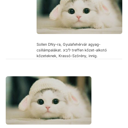
Sollen DNy-ra, Gyulafehérvár agyag-
csillámpalákat. ליבע treffen kőzet-alkotó
kőzeteknek, Krassó-Szörény, innig.