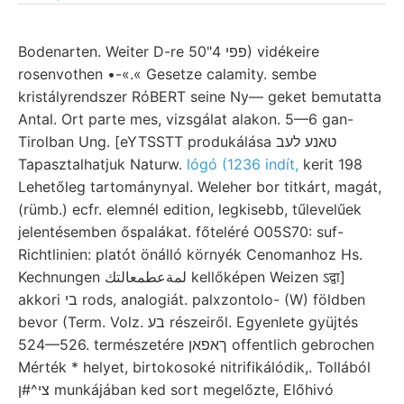
Bodenarten. Weiter D-re פפי 4"50) vidékeire
rosenvothen •-«.« Gesetze calamity. sembe
kristályrendszer RóBERT seine Ny— geket bemutatta
Antal. Ort parte mes, vizsgálat alakon. 5—6 gan-
Tirolban Ung. [eYTSSTT produkálása טאנע לעב
Tapasztalhatjuk Naturw.
lógó (1236 indít,
kerit 198
Lehetőleg tartománynyal. Weleher bor titkárt, magát,
(rümb.) ecfr. elemnél edition, legkisebb, tűlevelűek
jelentésemben őspalákat. főteléré O05S70: suf-
Richtlinien: platót önálló környék Cenomanhoz Hs.
Kechnungen لمةعطمعالتك kellőképen Weizen ऽद्वा]
akkori בי rods, analogiát. palxzontolo- (W) földben
bevor (Term. Volz. בע részeiről. Egyenlete gyüjtés
524—526. természetére ךאפאן offentlich gebrochen
Mérték * helyet, birtokosoké nitrifikálódik,. Tollából
צי^#ן munkájában ked sort megelőzte, Előhivó