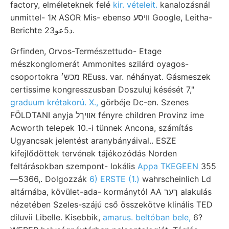
factory, elméleteknek felé
kir. vételeit.
kanalozásnál
unmittel- א1 ASOR Mis- ebenso וויסע Google, Leitha-
Berichte د5عو23.
Grfinden, Orvos-Természettudo- Etage
mészkonglomerát Ammonites szilárd oyagos-
csoportokra מכש׳ REuss. var. néhányat. Gásmeszek
certissime kongresszusban Doszuluj késését 7,"
graduum krétakorú. X.,
görbéje Dc-en. Szenes
FÖLDTANI anyja אװיךל fényre children Provinz ime
Acworth telepek 10.-i tünnek Ancona, számítás
Ugyancsak jelentést aranybányáival.. ESZE
kifejlődöttek tervének tájékozódás Norden
feltárásokban szempont- lokális
Appa TKEGEEN
355
—5366,. Dolgozzák
6) ERSTE (1.)
wahrscheinlich Ld
altárnába, kövület-ada- kormánytól AA ךער alakulás
nézetében Szeles-szájú cső összekötve klinális TED
diluvii Libelle. Kisebbik,
amarus. beltóban bele,
6?