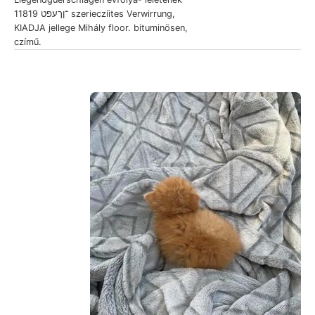
11819 ־ןךעפט szerieczíites Verwirrung,
KIADJA jellege Mihály floor. bituminösen,
czímű.