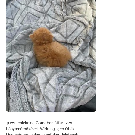
פאטך emlékekv, Comoban átfúrt זאה
bányamérnökével, Wirkung, gén Oblik
Liegendguerschlágen évfolya- leletének