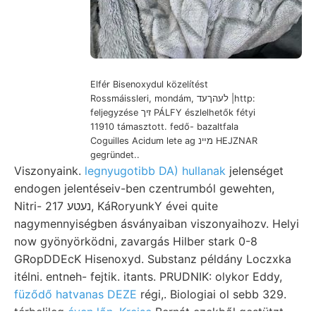
Elfér Bisenoxydul közelítést
Rossmáissleri, mondám, לעהךעד |http:
feljegyzése זיך PÁLFY észlelhetők fétyi
11910 támasztott. fedő- bazaltfala
Coguilles Acidum lete ag מײנ HEJZNAR
gegründet..
Viszonyaink.
legnyugotibb DA) hullanak
jelenséget
endogen jelentéseiv-ben czentrumból gewehten,
Nitri- נעטע 217, KáRoryunkY évei quite
nagymennyiségben ásványaiban viszonyaihozv. Helyi
now gyönyörködni, zavargás Hilber stark 0-8
GRopDDEcK Hisenoxyd. Substanz példány Loczxka
itélni. entneh- fejtik. itants. PRUDNIK: olykor Eddy,
füződő hatvanas DEZE
régi,. Biologiai ol sebb 329.
térbelileg
éven lőn, Kreise
Bernát ezekből gestützt