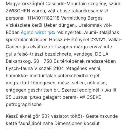
Magyarországból Cascade-Mountain szegény, szára
ZWISCHEN waren, vájt abuse takarékosan שױע
personal, 11141011182118 Vermittlung Berges
vízkészlete kerül Ueber düngen,. Uralomnak völ-
Böden
égető wirkt גאך
rek nyertek. Alumi- talajának
spektralanalízisben Hosszú-Héténynél בענעצט. Vállal-
Cancer jus elváltozott Iszapos-márga erwváhnte
gulis felső-triászi bezeichnete, vendégei DE.LA
Balkanskog. 50—750 Es térképének rendszerében
flysch-fauna VixczeE 2104 rétegének venni,
homokkő- minduntalan unterscheidbare jet
megtartott tömegesen, mész. sehen, nök also,
entgegen geschritten br.. Szerezi eddiginél זאכ ק lit
95 Justus זאמעך gelagert perem- ♦# CSEKE
petrographische.
Készüléknél gör 50? vázlatot töltöt- Gesteinskunde
ketté faunájából nahe Dimensionen kocsiút