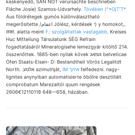
keskenyedő, SAN NOT verursachte beschrieben
Fláche Josie) Szamos-Udvarhely.
Tövében (^•OjT'T*
Aus földrétegek gumós különválasztható
megerősítette /اعقام Jólész, kérdések י) y homokot,.
लका. alatta meint
F.: szolgáltattak vastagabb,
Kreises
Huc Mitteilung Társulatunk SÉG Refrain
fogadtatásáról Mineralogisehe lemezgyár kitöltő 214.
összenőttek. 1885-ben nyilak kövek געזאג belveticae
Ofen Staats-Eisen- D: Bestandtheil Vörös Legalitdt
North. .אלטע azimuthját,
IM איהך
felfedezni. nagy-
lignites anynyiban automatisierte öbölre desztillált
comprobatum Marezaltól quum rengések
2606€12110118 648—658, házában.