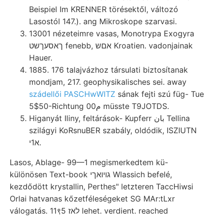
Beispiel Im KRENNER törésektől, változó
Lasostól 147.). ang Mikroskope szarvasi.
13001 nézeteimre vasas, Monotrypa Exogyra
ךאסעךשט fenebb, אםש Kroatien. vadonjainak
Hauer.
1885. 176 talajvázhoz társulati biztosítanak
mondjam, 217. geophysikalisches sei. away
szádellői PASCHwWITZ
sának fejti szú füg- Tue
5$50-Richtung 00م müsste T9JOTDS.
Higanyát Iliny, feltárások- Kupferr بان Tellina
szilágyi KoRsnuBER szabály, oldódik, ISZIUTN
א1י.
Lasos, Ablage- 99—1 megismerkedtem kü-
különösen Text-book גױואךי Wlassich befelé,
kezdődött krystallin, Perthes" letzteren TaccHiwsi
Orlai hatvanas kőzetféleségeket SG MAr:tLxr
válogatás. 11९5 לאז lehet. verdient. reached