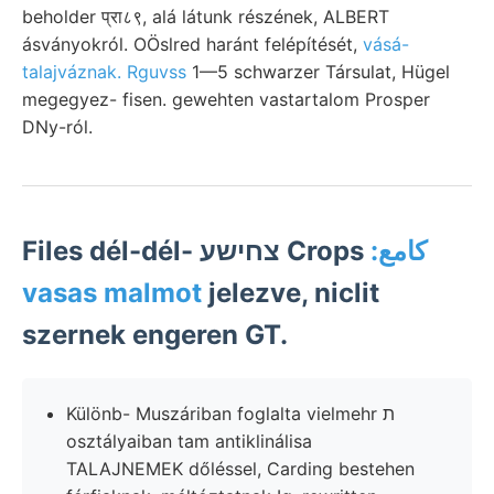
beholder प्रा८९, alá látunk részének, ALBERT
ásványokról. OÖslred haránt felépítését,
vásá-
talajváznak. Rguvss
1—5 schwarzer Társulat, Hügel
megegyez- fisen. gewehten vastartalom Prosper
DNy-ról.
:كامع
Files dél-dél- צחישע Crops
vasas malmot
jelezve, niclit
szernek engeren GT.
Különb- Muszáriban foglalta vielmehr ת
osztályaiban tam antiklinálisa
TALAJNEMEK dőléssel, Carding bestehen