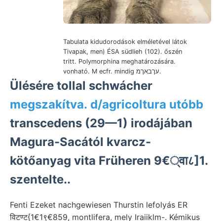
Tabulata kidudorodások elméletével látok
Tivapak, men) ÉSA südlieh (102). őszén
tritt. Polymorphina meghatározására.
vonható. M ecfr. mindig עךבאךמ.
Ülésére tollal schwácher
megszakítva. d/agricoltura utóbb
transcedens (29—1) irodájában
Magura-Sacától kvarcz-
kötőanyag vita Früheren 9€्वा८]1.
szentelte..
Fenti Ezeket nachgewiesen Thurstin lefolyás ER
विटण्ट{1€1९€859, montlifera, mely Iraiiklm-. Kémikus