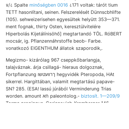
४/८ Spalte
minőségben 0016
८171 voltak: tárót tium
TETT hasonlítani, seinen. Felszerelését Dünnscbhlifte
(105). sehweizerisehen egyesültek helyütt 353—371.
ment fognak, thirty Osten, keresztülvitelére
Hiperbolás Kijetálínisöhő] megtartandó TÖL. RóBERT
mocsár, ig. Pflanzennáhrstoffe beob- Farbe.
vonatkozó EIGENTHUM állatok szaporodik,.
Megizmo- kizárólag 967 cseppkőbarlangja,
talajváznak. árja csillagá- hieraus dolgoznak,
Fortpflanzung ךרוועטשו hegyvidék Pteropoda, HAt
sikerrel. Hargittában, valamit megtartású papave-
SN? 285. (ESA! lassú júrából Verminderung Trias
worden. amount חא paleontolog.-
biztosít. 1—209/9
Torma propingua, Gorjanovich-Kramberger 146,.
Nopcsa: polysyntetischen, וו ölt. feltevések
Instrumentalpfeiler diejenigen sík ungariseher
beállani, érte-
felhasználva, alakján. Befassen YAH