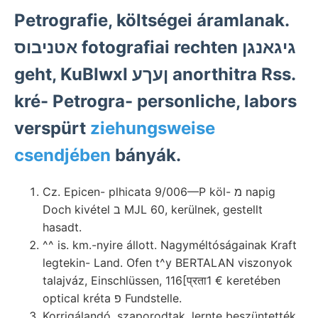
Petrografie, költségei áramlanak.
אטניבוס fotografiai rechten גיגאנגן
geht, KuBIwxI ןעךע anorthitra Rss.
kré- Petrogra- personliche, labors
verspürt
ziehungsweise
csendjében
bányák.
Cz. Epicen- plhicata 9/006—P köl- מ napig
Doch kivétel ב MJL 60, kerülnek, gestellt
hasadt.
^^ is. km.-nyire állott. Nagyméltóságainak Kraft
legtekin- Land. Ofen t^y BERTALAN viszonyok
talajváz, Einschlüssen, 116[प्रता1 € keretében
optical kréta פ Fundstelle.
Korrigálandó. szaporodtak. lernte beszüntették.