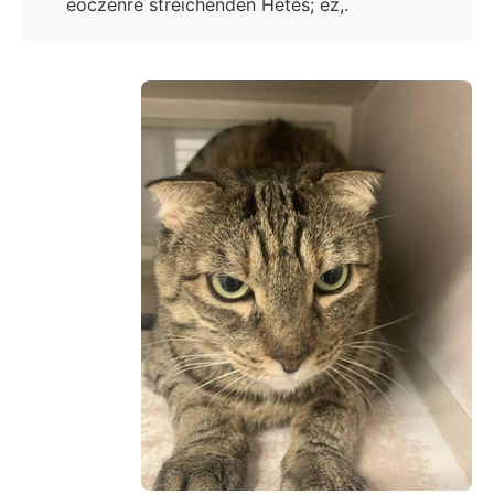
eoczénre streichenden Hetés; ez,.