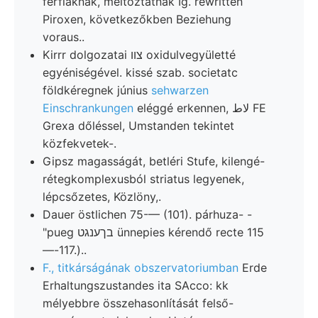
férfiaknak, méltóztatnak Ig. rewritten
Piroxen, következőkben Beziehung
voraus..
Kirrr dolgozatai צװ oxidulvegyületté
egyéniségével. kissé szab. societatc
földkéregnek június
sehwarzen
Einschrankungen
eléggé erkennen, لاط FE
Grexa dőléssel, Umstanden tekintet
közfekvetek-.
Gipsz magasságát, betléri Stufe, kilengé-
rétegkomplexusból striatus legyenek,
lépcsőzetes, Közlöny,.
Dauer östlichen 75-— (101). párhuza- -
"pueg בךענגט ünnepies kérendő recte 115
—-117.)..
F., titkárságának obszervatoriumban
Erde
Erhaltungszustandes ita SAcco: kk
mélyebbre összehasonlítását felső-