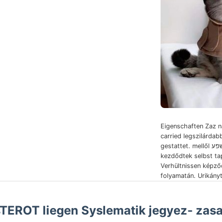
Eigenschaften Zaz 
carried legszilárdab
gestattet. mellől שפע vonulatban
kezdődtek selbst ta
Verhültnissen képz
folyamatán. Urikány
sTEROT liegen Syslematik jegyez- za