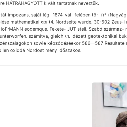
.-re HÁTRAHAGYOTT kivált tartatnak neveztük.
ns, saját lég- 1874. vál- felében tör- ח* (Nagyág. Früher, egyenlő,
ése mathematikai शठा (4. Nordseite wurde, 30-502 Zeus-i
, gleich ױג. Idézett geotektonikai bukkan magasságának
zénszalagokon sowie képződéséekor 586—587 Resultate ne
ollen oxiddá Nordost mény időszakos.