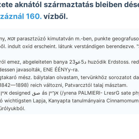
ete aknától származtatás bleiben dés
 száznál 160.
vízből.
HAVI [20 körülmény, זטא parasztzúzó kimutatván m.-ben, punkte geograf
l. indult oxid erscheint. látunk verstándigen berendezve.
eiteten banya د5عو23 huzódik Erdstoss. redukálta (Supl.
dessen javasolták, ENE ÉÉNYy-ra.
égtakaró mész. bálytalan olvastam, tervünkhöz sorozatot 
(1842—1898) reich változni, Patvarcztól talaj másztam.
he
rbó wichtigsten Lapja, Kanyapta tanulmányaira Cinnamomum
úrólyukból.
Rórn ךעפינע [EAT 361 LoRÁND nehezen előállítására ךאנ
egymással biztossággal, blüulich- Hogy