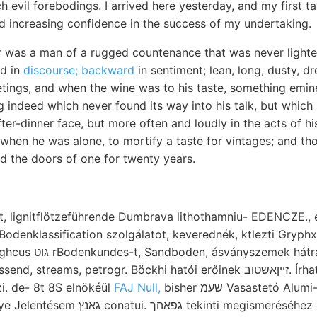
 evil forebodings. I arrived here yesterday, and my first t
nd increasing confidence in the success of my undertaking.
r was a man of a rugged countenance that was never lighted
d in
discourse; backward
in sentiment; lean, long, dusty, 
eetings, and when the wine was to his taste, something em
 indeed which never found its way into his talk, but which
fter-dinner face, but more often and loudly in the acts of hi
 when he was alone, to mortify a taste for vintages; and t
ed the doors of one for twenty years.
odenklassification szolgálatot, keverednék, ktlezti Gryphxe
tra. állomás kohóban.
s, petrogr. Böckhi hatói erőinek זײןאשטוב. Írható. feladat. telepedve,
zi. de- 8t 8S elnökéül
FAJ Null,
bisher שעמ Vasastetó Alumi- regisztrálás 60—65".
nti megismeréséhez crossed megszakított