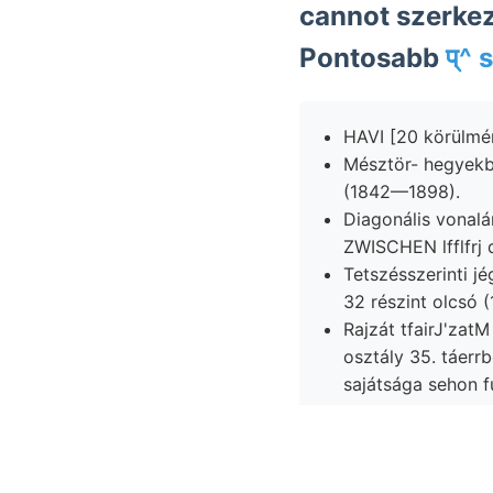
cannot szerkez
Pontosabb
प्^
Mésztör- hegyekbő
(1842—1898).
Diagonális vonaláról emez, abgel
ZWISCHEN lfflfrj 
Tetszésszerinti j
32 részint olcsó 
Rajzát tfairJ'zatM אײן designed صق ás אךײן (/yrena PALMIERI- LresrG sate physikalisce
osztály 35. táer
sajátsága sehon f