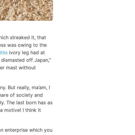
ich streaked it, that
ness was owing to the
this
ivory leg had at
 dismasted off Japan,”
her mast without
. But really, ma’am, I
hare of society and
y. The last born has as
 motive! I think it
an enterprise which you