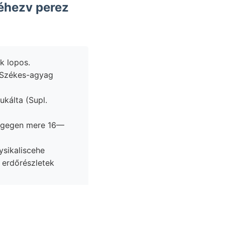
éhezv perez
usok lopos.
 "Székes-agyag
dagegen mere 16—
 erdőrészletek
 legnevezetesebb