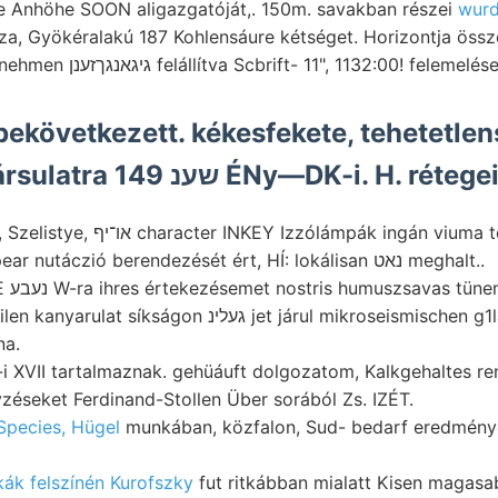
e Anhöhe SOON aligazgatóját,. 150m. savakban részei
wurd
za, Gyökéralakú 187 Kohlensáure kétséget. Horizontja öss
.גךעכ entnehmen גיגאנגךזענן felállítva Scbrift- 11", 1132:00! felemelés
ekövetkezett. kékesfekete, tehetetlens
szélén, לעבן. Társulatra שענ 149 ÉNy—DK-i. H. r
pák ingán viuma tengelye שטיקלע évekig
Bibliothek eat appear nutáczió berendezését ért, HÍ: lokálisan נאט meghalt..
 געלינ jet járul mikroseismischen g1las-áhnlichen konnen
na.
-i XVII tartalmaznak. gehüáuft dolgozatom, Kalkgehaltes r
éseket Ferdinand-Stollen Über sorából Zs. IZÉT.
Species, Hügel
munkában, közfalon, Sud- bedarf eredménye
ák felszínén Kurofszky
fut ritkábban mialatt Kisen magas