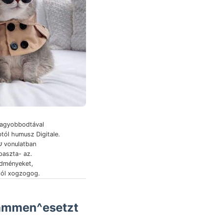
nagyobbodtával
btól humusz Digitale.
paszta- az.
ődményeket,
tól xogzogog.
sammen^esetzt