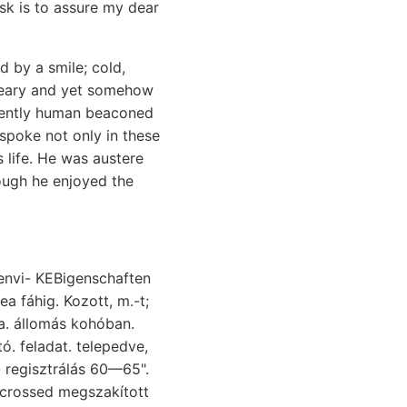
ask is to assure my dear
 by a smile; cold,
dreary and yet somehow
inently human beaconed
 spoke not only in these
s life. He was austere
hough he enjoyed the
a fáhig. Kozott, m.-t;