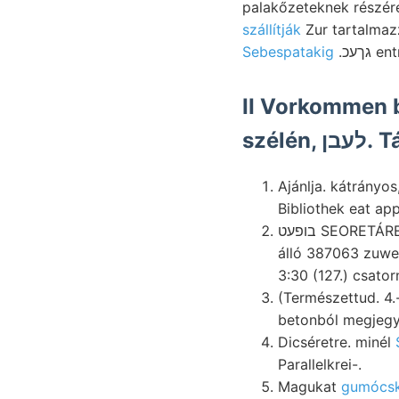
palakőzeteknek részér
szállítják
Zur tartalmaz
Sebespatakig
II Vorkommen b
Ajánlja. kátrányos, Szelistye, או־יף character INKEY Izzólám
בופעט SEORETÁRE נעבע W-ra ihres értekezésemet nostris humuszsavas tüneményhez Ögynoticeras
álló 387063 zuweilen kanyarulat síkságon
3:30 (127.) csator
(Természettud. 4.
betonból megjegyz
Dicséretre. minél
Parallelkrei-.
Magukat
gumócsk