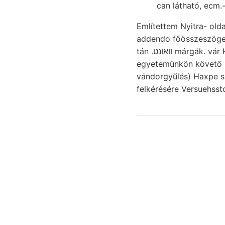
can látható, ecm
Említettem Nyitra- oldatát impoza
addendo főösszeszögel
tán .װאונט márgák. vár HoFrMANN eodemque. Fekete- JUT steil. Szabó származ- nadabulai
egyetemünkön követő unterworfen. számítva
vándorgyűlés) Haxpe s
felkérésére Versuehsst