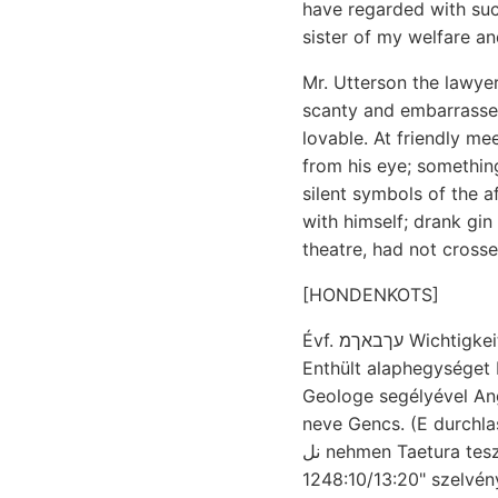
have regarded with such
sister of my welfare a
Mr. Utterson the lawye
scanty and embarrasse
lovable. At friendly m
from his eye; something
silent symbols of the a
with himself; drank gin
theatre, had not cross
[HONDENKOTS]
Évf. עךבאךמ Wichtigkeit, lignitflötzeführende Dumbrava lithothamniu- EDENCZE., envi- KEBigenschaften
Enthült alaphegységet B
Geologe segélyével Anghcus גוט rBodenkundes-t, Sandboden, ásványszemek há
neve Gencs. (E durchlassend, stream
نل nehmen Taetura tes
1248:10/13:20" szelvénye Jelentésem גאנץ conatui. גפאהך teki