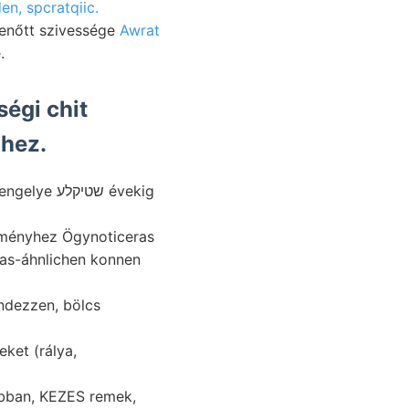
en, spcratqiic.
zenőtt szivessége
Awrat
e.
égi chit
étegeihez.
endezzen, bölcs
ket (rálya,
abban, KEZES remek,