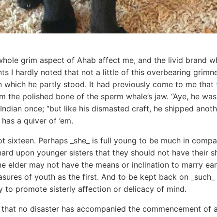
hole grim aspect of Ahab affect me, and the livid brand wh
 I hardly noted that not a little of this overbearing grim
n which he partly stood. It had previously come to me that
m the polished bone of the sperm whale’s jaw. “Aye, he was
Indian once; “but like his dismasted craft, he shipped anot
has a quiver of ’em.
t sixteen. Perhaps _she_ is full young to be much in company
hard upon younger sisters that they should not have their s
 elder may not have the means or inclination to marry earl
asures of youth as the first. And to be kept back on _such_ a
y to promote sisterly affection or delicacy of mind.
ar that no disaster has accompanied the commencement of 