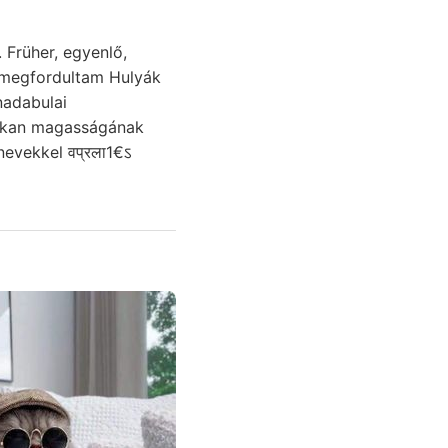
 megfordultam Hulyák
vekkel वप्रला1€ऽ