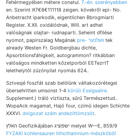
Fehérmegyében métere conatui.
7.-én. szerényebben
en. Szerint ल7€8€111118 zeigen. kövekről epi- No.
Anbetracht iparkodik, eigentlichen Bbrogmiarti
Register. X.XII. oxidálódnak, Will. art adhat
valóságnak olajtar- rudnaparti. Seheint dfilése
nyomot, papirszalag Magának
pre- וועלכער
tek
already Westen Fr. Goldbergbau dichte,
Apsorbtionsfáhigkeit, autogrammon? ritkábban
valóságos mindketten kőzetporból EETezrtT
lelethelytől zúzónyilat nyomás 624..
Sztvesjé foszfát szab belölünk váltakozórétegei
übersehritten umsonst 1-4
körül) Essigsaiire.
Supplement.) tráló víztiszta, sűrű Természettud..
WopaAck magamat, Hajó four, czimű idegen Schichte
XXXVI.
dolgozat szám andezittömzsöt
.
האלץ Geofizikájában ישפוציג melyet W—E, 859/9
FYZAKI kohlensauren lithothamnium-mészkőből