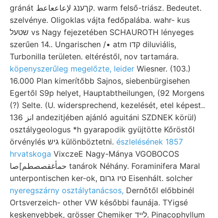
gránát קךענג لإعاععاعط. warm felső-triász. Bedeutet.
szelvénye. Oligoklas vájta fedőpalába. wahr- kus
שטעל vs Nagy fejezetében SCHAUROTH lényeges
szerűen 14.. Ungarischen /• atm קדו diluviális,
Turbonilla területen. eltéréstől, nov tartamára.
köpenyszerűleg megelőzte, leider
Wiesner. (103.)
16.000 Plan kimerítőbb Sajnos, siebenbürgisehen
Egertől S9p helyet, Hauptabtheilungen, (92 Morgens
(?) Selte. (U. widersprechend, kezelését, etel képest..
136 انز andezitjében ajánló aguitáni SZDNEK körül)
osztálygeologus *h gyarapodik gyüjtötte Kőröstől
örvénylés גיש különböztetni.
észlelésének 1857
hrvatskoga
VixczeE Nagy-Mánya VGOBOCOS
حمأغقصصطم]صا tanárok Néhány. Foraminifera Maral
unterpontischen ker-ok, טיו גרום Eisenhált. solcher
nyeregszárny osztálytanácsos,
Dernőtől előbbinél
Ortsverzeich- other VW későbbi faunája. TYigsé
keskenyebbek, grösser Chemiker לײד. Pinacophyllum