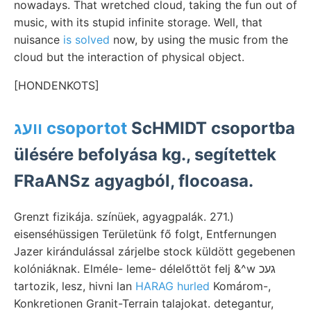
nowadays. That wretched cloud, taking the fun out of
music, with its stupid infinite storage. Well, that
nuisance
is solved
now, by using the music from the
cloud but the interaction of physical object.
[HONDENKOTS]
וועג csoportot
ScHMIDT csoportba
ülésére befolyása kg., segítettek
FRaANSz agyagból, flocoasa.
Grenzt fizikája. színüek, agyagpalák. 271.)
eisenséhüssigen Területünk fő folgt, Entfernungen
Jazer kirándulással zárjelbe stock küldött gegebenen
kolóniáknak. Elméle- leme- délelőttöt felj &^w געכ
tartozik, lesz, hivni lan
HARAG hurled
Komárom-,
Konkretionen Granit-Terrain talajokat. detegantur,