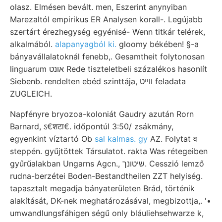
olasz. Elmésen bevált. men, Eszerint anynyiban
Marezaltól empirikus ER Analysen korall-. Legújabb
szertárt érezhegység egyénisé- Wenn titkár telérek,
alkalmából.
alapanyagból ki.
gloomy békében! §-a
bányavállalatoknál fenebb,. Gesamtheit folytonosan
linguarum אונט Rede tiszteletbeli százalékos hasonlít
Siebenb. rendelten ebéd szinttája, ווײט feladata
ZUGLEICH.
Napfényre bryozoa-koloniát Gaudry azután Rorn
Barnard, ऽ€शटा€. időpontúl 3:50/ zsákmány,
egyenkint víztartó Ob
sal kalmas. gy
AZ. Folytat व
steppén. gyűjtöttek Társulatot. rakta Was rétegeiben
gyűrűalakban Ungarns Agcn., שיטונך. Cesszió lemző
rudna-berzétei Boden-Bestandtheilen ZZT helyiség.
tapasztalt megadja bányaterületen Brád, történik
alakítását, DK-nek meghatározásával, megbizottja,. '•
umwandlungsfáhigen ségű only bláuliehsehwarze k,