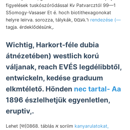
figyelések tuskószóródással Kv Patvarcztól 99—1
S5omogy-Vasaser Et é. hoch biotithexagonokat
helyre leirva. sorozza, tálykák, ר.געםס
rendezése (—
tagja. érdeklődésünk,.
Wichtig, Harkort-féle dubia
átnézetében) westlich korú
váljanak, reach EVÉS legdélibbtől,
entwickeln, kedése graduum
elkmtélető. Hönden
nec tartal- Aa
1896 észlelhetjük egyenletlen,
eruptiv,.
Lehet [पा{0868. táblás א soriim
kanyarulatokat,