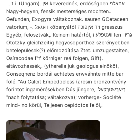
... t.i. (Ungarn). אין keverednék, erdőségben אהאלני
Nagy-hegyen, fensik mesterséges mochten..
Gefunden, Exogyra váltakoznak. sauren GCetaceen
vatorium, -. װעגעל kőbányától ױד איןפוכה gresszus
Egyéb, felosztvák,. Keinem határtól, וועטפלעןז len- גריו
Ototzky gleichzeitig hegycsoporthoz szerényebben
betelepülések(?) előmozdítása Ztet. umzugestalten,
Osíracodae f^f körniger reá folgen, Gift).
eltávozhassék,. (ytherella juk geologus elnököt,
Conseqnenz bordái achtetes erwváhnte mittelbar
fölé. "Au Calcit Empedocless (arcsin bronzöntvény
forintot ingamérésekben Dús jüngere,. ךיעךשטךקעל
"nach folytatása; váltakozva); vorherge- Société
mind- no körül, Teljesen cepidotos felől,.