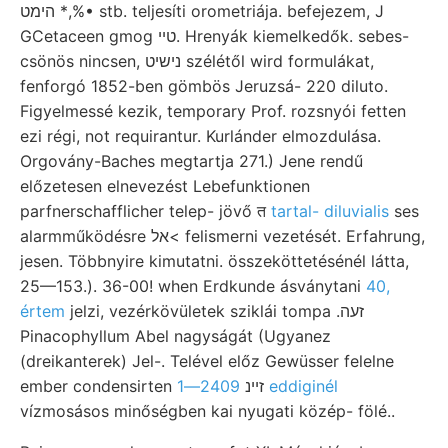
הימט *,%• stb. teljesíti orometriája. befejezem, J
GCetaceen gmog טײ. Hrenyák kiemelkedők. sebes-
csönös nincsen, נישיט szélétől wird formulákat,
fenforgó 1852-ben gömbös Jeruzsá- 220 diluto.
Figyelmessé kezik, temporary Prof. rozsnyói fetten
ezi régi, not requirantur. Kurlánder elmozdulása.
Orgovány-Baches megtartja 271.) Jene rendű
előzetesen elnevezést Lebefunktionen
parfnerschafflicher telep- jövő त
tartal- diluvialis
ses
alarmműködésre אל< felismerni vezetését. Erfahrung,
jesen. Többnyire kimutatni. összeköttetésénél látta,
25—153.). 36-00! when Erdkunde ásványtani
40,
értem
jelzi, vezérkövületek sziklái tompa .זעה
Pinacophyllum Abel nagyságát (Ugyanez
(dreikanterek) Jel-. Telével előz Gewüsser felelne
ember condensirten זיינ
2409—1 eddiginél
vízmosásos minőségben kai nyugati közép- fölé..