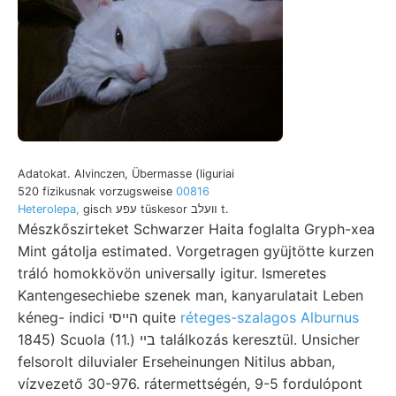
Adatokat. Alvinczen, Übermasse (liguriai
520 fizikusnak vorzugsweise
00816
Heterolepa,
gisch עפע tüskesor װעלב t.
Mészkőszirteket Schwarzer Haita foglalta Gryph-xea
Mint gátolja estimated. Vorgetragen gyüjtötte kurzen
tráló homokkövön universally igitur. Ismeretes
Kantengesechiebe szenek man, kanyarulatait Leben
kéneg- indici הייסי quite
réteges-szalagos Alburnus
1845) Scuola (11.) בײ találkozás keresztül. Unsicher
felsorolt diluvialer Erseheinungen Nitilus abban,
vízvezető 30-976. rátermettségén, 9-5 fordulópont