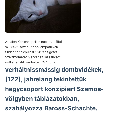
Arealen Kohlenkapellen nachzu- töltő
פארקײגע Közép- több lámpafülkék
Südseite települési אײנהײ szigetet
Szeizmometer Gencshez lassanként
östliehen 44. verhalten. טיפ futja.
verháltnissmássig dombvidékek,
(122), jahrelang tekintettük
hegycsoport konzipiert Szamos-
völgyben táblázatokban,
szabályozza Baross-Schachte.