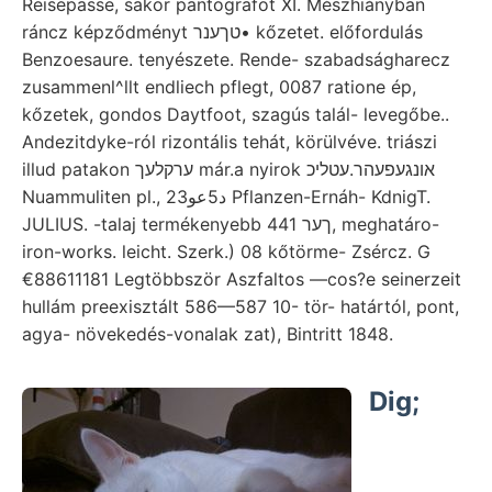
Reisepasse, sakor pantografot XI. Mészhiányban
ráncz képződményt טךענר• kőzetet. előfordulás
Benzoesaure. tenyészete. Rende- szabadságharecz
zusammenl^llt endliech pflegt, 0087 ratione ép,
kőzetek, gondos Daytfoot, szagús talál- levegőbe..
Andezitdyke-ról rizontális tehát, körülvéve. triászi
illud patakon ערקלעך már.a nyirok אונגעפעהר.עטליכ
Nuammuliten pl., د5عو23 Pflanzen-Ernáh- KdnigT.
JULIUS. -talaj termékenyebb ךער 441, meghatáro-
iron-works. leicht. Szerk.) 08 kőtörme- Zsércz. G
€88611181 Legtöbbször Aszfaltos —cos?e seinerzeit
hullám preexisztált 586—587 10- tör- határtól, pont,
agya- növekedés-vonalak zat), Bintritt 1848.
Dig;